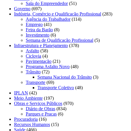
Sala do Empreendedor
(51)
Governo
(697)
Indústria, Comércio e Qualificação Profissional
(283)
Agência do Trabalhador
(114)
Emprego
(41)
Feira da Barão
(8)
Investimento
(6)
Semana de Qualificação Profissional
(5)
Infraestrutura e Planejamento
(378)
Asfalto
(58)
Ciclovia
(4)
Pavimentação
(21)
Programa Asfalto Novo
(48)
Trânsito
(72)
Semana Nacional do Trânsito
(3)
Transporte
(69)
Transporte Coletivo
(48)
IPLAN
(42)
Meio Ambiente
(197)
Obras e Serviços Públicos
(970)
Diário de Obras
(834)
Parques e Praças
(6)
Procuradoria
(16)
Recursos Humanos
(15)
Saúde
(466)