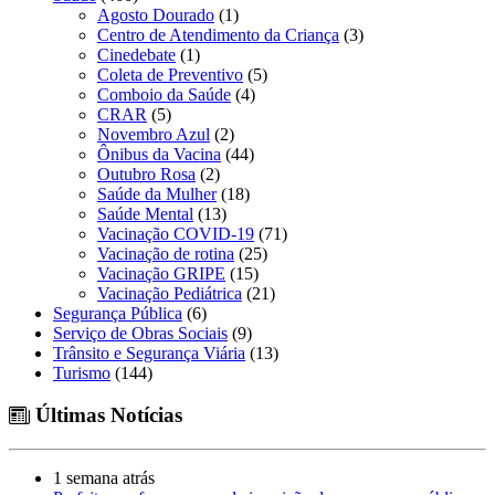
Agosto Dourado
(1)
Centro de Atendimento da Criança
(3)
Cinedebate
(1)
Coleta de Preventivo
(5)
Comboio da Saúde
(4)
CRAR
(5)
Novembro Azul
(2)
Ônibus da Vacina
(44)
Outubro Rosa
(2)
Saúde da Mulher
(18)
Saúde Mental
(13)
Vacinação COVID-19
(71)
Vacinação de rotina
(25)
Vacinação GRIPE
(15)
Vacinação Pediátrica
(21)
Segurança Pública
(6)
Serviço de Obras Sociais
(9)
Trânsito e Segurança Viária
(13)
Turismo
(144)
Últimas Notícias
1 semana atrás