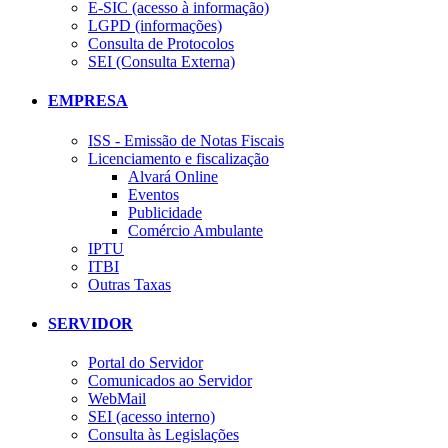
E-SIC (acesso à informação)
LGPD (informações)
Consulta de Protocolos
SEI (Consulta Externa)
EMPRESA
ISS - Emissão de Notas Fiscais
Licenciamento e fiscalização
Alvará Online
Eventos
Publicidade
Comércio Ambulante
IPTU
ITBI
Outras Taxas
SERVIDOR
Portal do Servidor
Comunicados ao Servidor
WebMail
SEI (acesso interno)
Consulta às Legislações