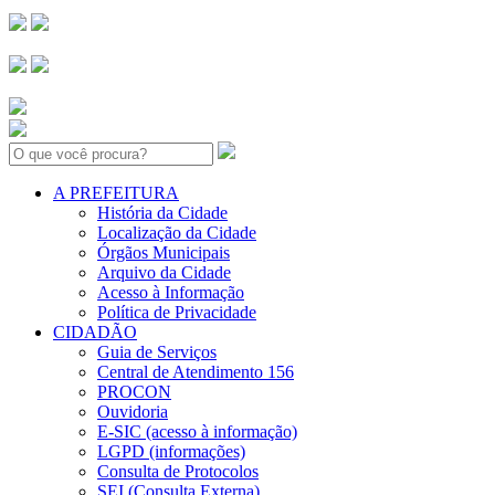
Search:
A PREFEITURA
História da Cidade
Localização da Cidade
Órgãos Municipais
Arquivo da Cidade
Acesso à Informação
Política de Privacidade
CIDADÃO
Guia de Serviços
Central de Atendimento 156
PROCON
Ouvidoria
E-SIC (acesso à informação)
LGPD (informações)
Consulta de Protocolos
SEI (Consulta Externa)