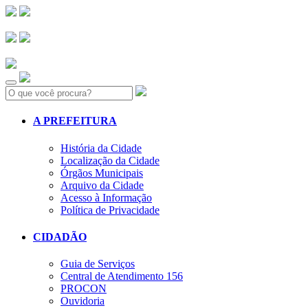
Search:
A PREFEITURA
História da Cidade
Localização da Cidade
Órgãos Municipais
Arquivo da Cidade
Acesso à Informação
Política de Privacidade
CIDADÃO
Guia de Serviços
Central de Atendimento 156
PROCON
Ouvidoria