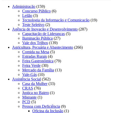
Administração
(159)
Concurso Público
(6)
Leilão
(3)
Tecnologia da Informação e Comunicação
(19)
Teste Seletivo
(2)
Agência de Inovação e Desenvolvimento
(287)
Capacitação de Lideranças
(5)
Iluminação Pública
(27)
Vale dos Trilhos
(139)
Agricultura, Pecuária e Abastecimento
(266)
Comida na Mesa
(5)
Estradas Rurais
(4)
Feira Gastronômica
(79)
Feira Verde
(30)
Mercado da Família
(13)
Vale-Gás
(10)
Assistência Social
(562)
Casa da Mulher
(33)
CRAS
(76)
Justiça no Bairro
(1)
Migrante
(1)
PCD
(5)
Pessoa com Deficiência
(9)
Oficina da Inclusão
(1)