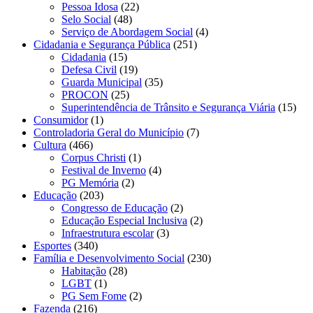
Pessoa Idosa
(22)
Selo Social
(48)
Serviço de Abordagem Social
(4)
Cidadania e Segurança Pública
(251)
Cidadania
(15)
Defesa Civil
(19)
Guarda Municipal
(35)
PROCON
(25)
Superintendência de Trânsito e Segurança Viária
(15)
Consumidor
(1)
Controladoria Geral do Município
(7)
Cultura
(466)
Corpus Christi
(1)
Festival de Inverno
(4)
PG Memória
(2)
Educação
(203)
Congresso de Educação
(2)
Educação Especial Inclusiva
(2)
Infraestrutura escolar
(3)
Esportes
(340)
Família e Desenvolvimento Social
(230)
Habitação
(28)
LGBT
(1)
PG Sem Fome
(2)
Fazenda
(216)