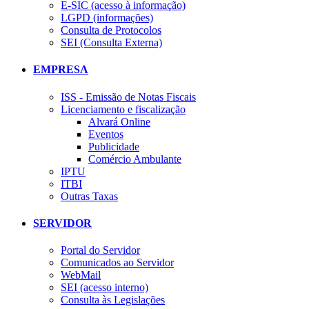
E-SIC (acesso à informação)
LGPD (informações)
Consulta de Protocolos
SEI (Consulta Externa)
EMPRESA
ISS - Emissão de Notas Fiscais
Licenciamento e fiscalização
Alvará Online
Eventos
Publicidade
Comércio Ambulante
IPTU
ITBI
Outras Taxas
SERVIDOR
Portal do Servidor
Comunicados ao Servidor
WebMail
SEI (acesso interno)
Consulta às Legislações