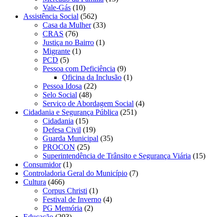
Vale-Gás
(10)
Assistência Social
(562)
Casa da Mulher
(33)
CRAS
(76)
Justiça no Bairro
(1)
Migrante
(1)
PCD
(5)
Pessoa com Deficiência
(9)
Oficina da Inclusão
(1)
Pessoa Idosa
(22)
Selo Social
(48)
Serviço de Abordagem Social
(4)
Cidadania e Segurança Pública
(251)
Cidadania
(15)
Defesa Civil
(19)
Guarda Municipal
(35)
PROCON
(25)
Superintendência de Trânsito e Segurança Viária
(15)
Consumidor
(1)
Controladoria Geral do Município
(7)
Cultura
(466)
Corpus Christi
(1)
Festival de Inverno
(4)
PG Memória
(2)
Educação
(203)