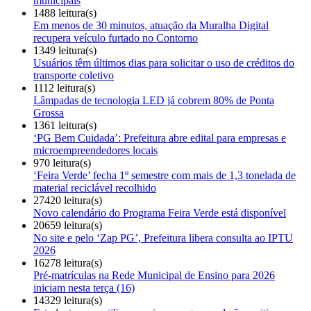
municipais
1488 leitura(s)
Em menos de 30 minutos, atuação da Muralha Digital
recupera veículo furtado no Contorno
1349 leitura(s)
Usuários têm últimos dias para solicitar o uso de créditos do
transporte coletivo
1112 leitura(s)
Lâmpadas de tecnologia LED já cobrem 80% de Ponta
Grossa
1361 leitura(s)
‘PG Bem Cuidada’: Prefeitura abre edital para empresas e
microempreendedores locais
970 leitura(s)
‘Feira Verde’ fecha 1º semestre com mais de 1,3 tonelada de
material reciclável recolhido
27420 leitura(s)
Novo calendário do Programa Feira Verde está disponível
20659 leitura(s)
No site e pelo ‘Zap PG’, Prefeitura libera consulta ao IPTU
2026
16278 leitura(s)
Pré-matrículas na Rede Municipal de Ensino para 2026
iniciam nesta terça (16)
14329 leitura(s)