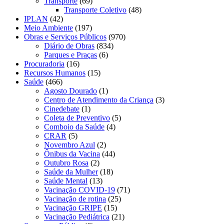
Transporte
(69)
Transporte Coletivo
(48)
IPLAN
(42)
Meio Ambiente
(197)
Obras e Serviços Públicos
(970)
Diário de Obras
(834)
Parques e Praças
(6)
Procuradoria
(16)
Recursos Humanos
(15)
Saúde
(466)
Agosto Dourado
(1)
Centro de Atendimento da Criança
(3)
Cinedebate
(1)
Coleta de Preventivo
(5)
Comboio da Saúde
(4)
CRAR
(5)
Novembro Azul
(2)
Ônibus da Vacina
(44)
Outubro Rosa
(2)
Saúde da Mulher
(18)
Saúde Mental
(13)
Vacinação COVID-19
(71)
Vacinação de rotina
(25)
Vacinação GRIPE
(15)
Vacinação Pediátrica
(21)