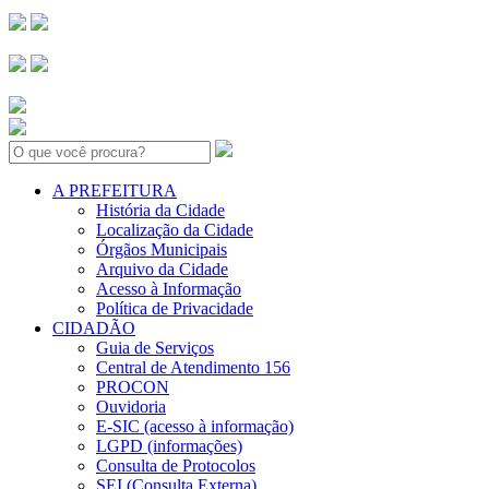
Search:
A PREFEITURA
História da Cidade
Localização da Cidade
Órgãos Municipais
Arquivo da Cidade
Acesso à Informação
Política de Privacidade
CIDADÃO
Guia de Serviços
Central de Atendimento 156
PROCON
Ouvidoria
E-SIC (acesso à informação)
LGPD (informações)
Consulta de Protocolos
SEI (Consulta Externa)