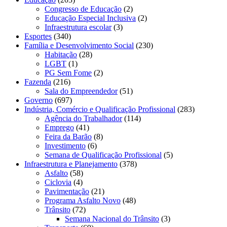
Congresso de Educação
(2)
Educação Especial Inclusiva
(2)
Infraestrutura escolar
(3)
Esportes
(340)
Família e Desenvolvimento Social
(230)
Habitação
(28)
LGBT
(1)
PG Sem Fome
(2)
Fazenda
(216)
Sala do Empreendedor
(51)
Governo
(697)
Indústria, Comércio e Qualificação Profissional
(283)
Agência do Trabalhador
(114)
Emprego
(41)
Feira da Barão
(8)
Investimento
(6)
Semana de Qualificação Profissional
(5)
Infraestrutura e Planejamento
(378)
Asfalto
(58)
Ciclovia
(4)
Pavimentação
(21)
Programa Asfalto Novo
(48)
Trânsito
(72)
Semana Nacional do Trânsito
(3)