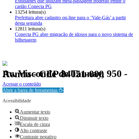
Estudantes que utilizam meia-passagem poderão emitir o
cartão Conecta PG
13254 leitura(s)
Prefeitura abre cadastro on-line para o ‘Vale-Gás’ a partir
desta segunda
12811 leitura(s)
Conecta PG abre migração de idosos para o novo sistema de
bilhetagem
Av. Visconde de Taunay, 950 - Ronda - CEP 84051-000
Política de Privacidade.
Acessar o conteúdo
Abrir a barra de ferramentas
Acessibilidade
Aumentar texto
Diminuir texto
Escala de cinza
Alto contraste
Contraste negativo