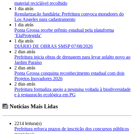
material reciclável recolhido
1 dia atrás
Regularização fundiária: Prefeitura convoca moradores do
Los Angeles para cadastramento
1 dia atrás
Ponta Grossa recebe prêmio estadual pela plataforma
‘ElaProtegida’
1 dia atrás
DIÁRIO DE OBRAS SMSP 07/08/2026
2 dias atrás
Prefeitura inicia obras de drenagem para levar asfalto novo ao
Jardim Paraíso
2 dias atrás
Ponta Grossa conquista reconhecimento estadual com dois
Projetos Inovadores 2026
2 dias atrás
Prefeitura formaliza apoio a pesquisa voltada à biodiversidade
e à restauração ecológica em PG
Notícias Mais Lidas
2214 leitura(s)
Prefeitura reforça prazos de inscrição dos concursos públicos