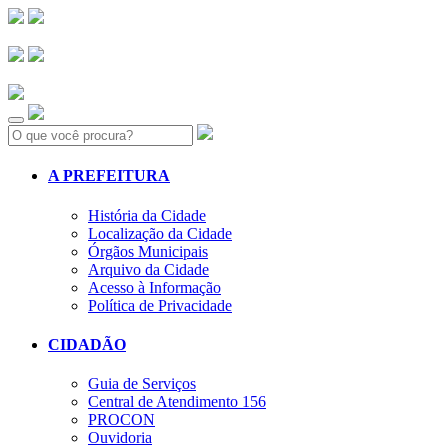
Search:
A PREFEITURA
História da Cidade
Localização da Cidade
Órgãos Municipais
Arquivo da Cidade
Acesso à Informação
Política de Privacidade
CIDADÃO
Guia de Serviços
Central de Atendimento 156
PROCON
Ouvidoria