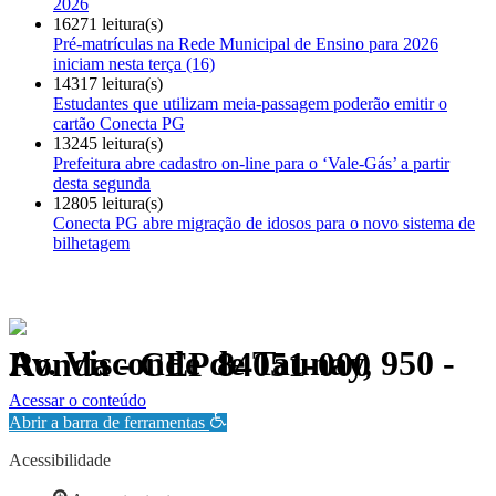
2026
16271 leitura(s)
Pré-matrículas na Rede Municipal de Ensino para 2026
iniciam nesta terça (16)
14317 leitura(s)
Estudantes que utilizam meia-passagem poderão emitir o
cartão Conecta PG
13245 leitura(s)
Prefeitura abre cadastro on-line para o ‘Vale-Gás’ a partir
desta segunda
12805 leitura(s)
Conecta PG abre migração de idosos para o novo sistema de
bilhetagem
Av. Visconde de Taunay, 950 - Ronda - CEP 84051-000
Política de Privacidade.
Acessar o conteúdo
Abrir a barra de ferramentas
Acessibilidade