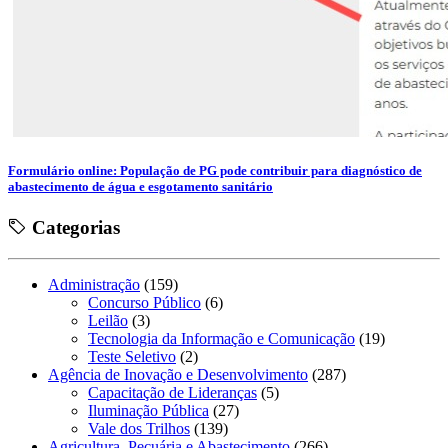
Formulário online: População de PG pode contribuir para diagnóstico de
abastecimento de água e esgotamento sanitário
Categorias
Administração
(159)
Concurso Público
(6)
Leilão
(3)
Tecnologia da Informação e Comunicação
(19)
Teste Seletivo
(2)
Agência de Inovação e Desenvolvimento
(287)
Capacitação de Lideranças
(5)
Iluminação Pública
(27)
Vale dos Trilhos
(139)
Agricultura, Pecuária e Abastecimento
(266)