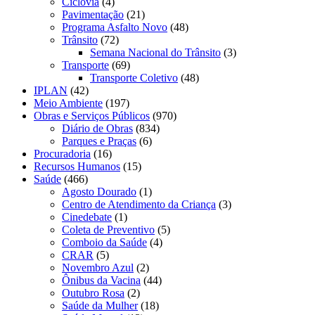
Ciclovia
(4)
Pavimentação
(21)
Programa Asfalto Novo
(48)
Trânsito
(72)
Semana Nacional do Trânsito
(3)
Transporte
(69)
Transporte Coletivo
(48)
IPLAN
(42)
Meio Ambiente
(197)
Obras e Serviços Públicos
(970)
Diário de Obras
(834)
Parques e Praças
(6)
Procuradoria
(16)
Recursos Humanos
(15)
Saúde
(466)
Agosto Dourado
(1)
Centro de Atendimento da Criança
(3)
Cinedebate
(1)
Coleta de Preventivo
(5)
Comboio da Saúde
(4)
CRAR
(5)
Novembro Azul
(2)
Ônibus da Vacina
(44)
Outubro Rosa
(2)
Saúde da Mulher
(18)