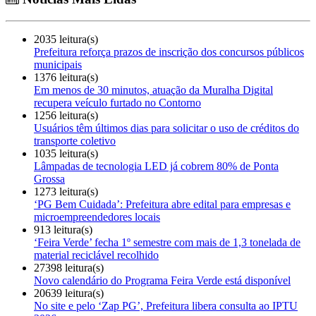
2035 leitura(s)
Prefeitura reforça prazos de inscrição dos concursos públicos
municipais
1376 leitura(s)
Em menos de 30 minutos, atuação da Muralha Digital
recupera veículo furtado no Contorno
1256 leitura(s)
Usuários têm últimos dias para solicitar o uso de créditos do
transporte coletivo
1035 leitura(s)
Lâmpadas de tecnologia LED já cobrem 80% de Ponta
Grossa
1273 leitura(s)
‘PG Bem Cuidada’: Prefeitura abre edital para empresas e
microempreendedores locais
913 leitura(s)
‘Feira Verde’ fecha 1º semestre com mais de 1,3 tonelada de
material reciclável recolhido
27398 leitura(s)
Novo calendário do Programa Feira Verde está disponível
20639 leitura(s)
No site e pelo ‘Zap PG’, Prefeitura libera consulta ao IPTU