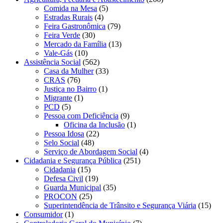
Comida na Mesa
(5)
Estradas Rurais
(4)
Feira Gastronômica
(79)
Feira Verde
(30)
Mercado da Família
(13)
Vale-Gás
(10)
Assistência Social
(562)
Casa da Mulher
(33)
CRAS
(76)
Justiça no Bairro
(1)
Migrante
(1)
PCD
(5)
Pessoa com Deficiência
(9)
Oficina da Inclusão
(1)
Pessoa Idosa
(22)
Selo Social
(48)
Serviço de Abordagem Social
(4)
Cidadania e Segurança Pública
(251)
Cidadania
(15)
Defesa Civil
(19)
Guarda Municipal
(35)
PROCON
(25)
Superintendência de Trânsito e Segurança Viária
(15)
Consumidor
(1)