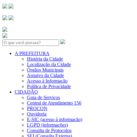
Search:
A PREFEITURA
História da Cidade
Localização da Cidade
Órgãos Municipais
Arquivo da Cidade
Acesso à Informação
Política de Privacidade
CIDADÃO
Guia de Serviços
Central de Atendimento 156
PROCON
Ouvidoria
E-SIC (acesso à informação)
LGPD (informações)
Consulta de Protocolos
SEI (Consulta Externa)