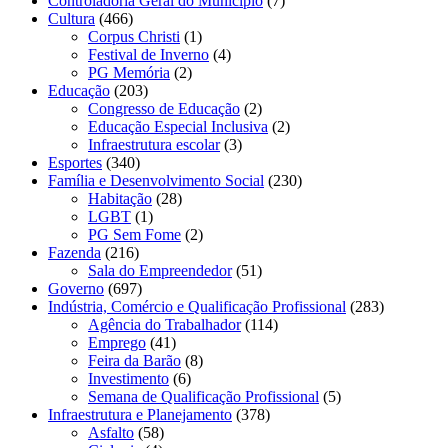
Controladoria Geral do Município
(7)
Cultura
(466)
Corpus Christi
(1)
Festival de Inverno
(4)
PG Memória
(2)
Educação
(203)
Congresso de Educação
(2)
Educação Especial Inclusiva
(2)
Infraestrutura escolar
(3)
Esportes
(340)
Família e Desenvolvimento Social
(230)
Habitação
(28)
LGBT
(1)
PG Sem Fome
(2)
Fazenda
(216)
Sala do Empreendedor
(51)
Governo
(697)
Indústria, Comércio e Qualificação Profissional
(283)
Agência do Trabalhador
(114)
Emprego
(41)
Feira da Barão
(8)
Investimento
(6)
Semana de Qualificação Profissional
(5)
Infraestrutura e Planejamento
(378)
Asfalto
(58)