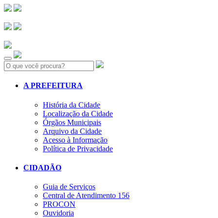
Search:
A PREFEITURA
História da Cidade
Localização da Cidade
Órgãos Municipais
Arquivo da Cidade
Acesso à Informação
Política de Privacidade
CIDADÃO
Guia de Serviços
Central de Atendimento 156
PROCON
Ouvidoria