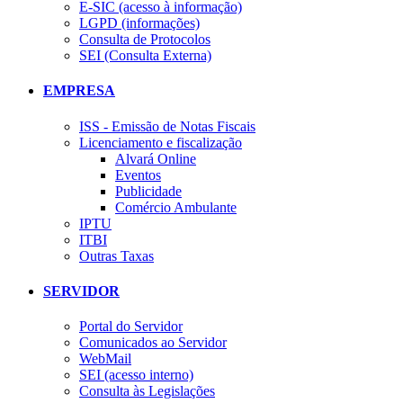
E-SIC (acesso à informação)
LGPD (informações)
Consulta de Protocolos
SEI (Consulta Externa)
EMPRESA
ISS - Emissão de Notas Fiscais
Licenciamento e fiscalização
Alvará Online
Eventos
Publicidade
Comércio Ambulante
IPTU
ITBI
Outras Taxas
SERVIDOR
Portal do Servidor
Comunicados ao Servidor
WebMail
SEI (acesso interno)
Consulta às Legislações