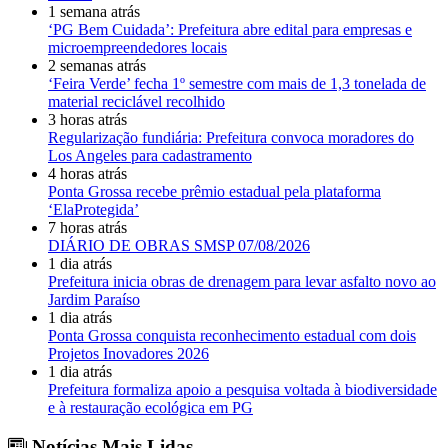
1 semana atrás
‘PG Bem Cuidada’: Prefeitura abre edital para empresas e
microempreendedores locais
2 semanas atrás
‘Feira Verde’ fecha 1º semestre com mais de 1,3 tonelada de
material reciclável recolhido
3 horas atrás
Regularização fundiária: Prefeitura convoca moradores do
Los Angeles para cadastramento
4 horas atrás
Ponta Grossa recebe prêmio estadual pela plataforma
‘ElaProtegida’
7 horas atrás
DIÁRIO DE OBRAS SMSP 07/08/2026
1 dia atrás
Prefeitura inicia obras de drenagem para levar asfalto novo ao
Jardim Paraíso
1 dia atrás
Ponta Grossa conquista reconhecimento estadual com dois
Projetos Inovadores 2026
1 dia atrás
Prefeitura formaliza apoio a pesquisa voltada à biodiversidade
e à restauração ecológica em PG
Notícias Mais Lidas