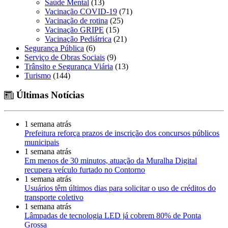
Saúde Mental
(13)
Vacinação COVID-19
(71)
Vacinação de rotina
(25)
Vacinação GRIPE
(15)
Vacinação Pediátrica
(21)
Segurança Pública
(6)
Serviço de Obras Sociais
(9)
Trânsito e Segurança Viária
(13)
Turismo
(144)
Últimas Notícias
1 semana atrás
Prefeitura reforça prazos de inscrição dos concursos públicos
municipais
1 semana atrás
Em menos de 30 minutos, atuação da Muralha Digital
recupera veículo furtado no Contorno
1 semana atrás
Usuários têm últimos dias para solicitar o uso de créditos do
transporte coletivo
1 semana atrás
Lâmpadas de tecnologia LED já cobrem 80% de Ponta
Grossa