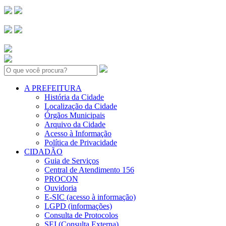
Search:
A PREFEITURA
História da Cidade
Localização da Cidade
Órgãos Municipais
Arquivo da Cidade
Acesso à Informação
Política de Privacidade
CIDADÃO
Guia de Serviços
Central de Atendimento 156
PROCON
Ouvidoria
E-SIC (acesso à informação)
LGPD (informações)
Consulta de Protocolos
SEI (Consulta Externa)