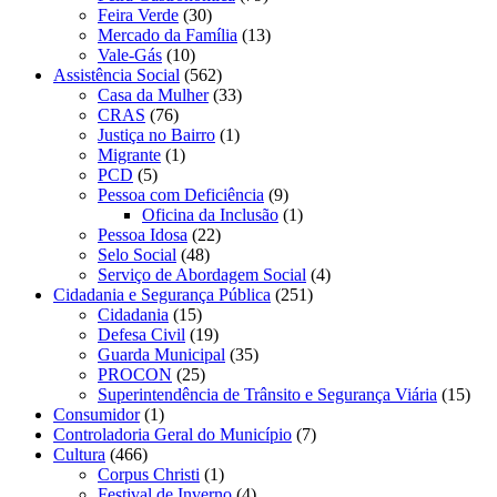
Feira Verde
(30)
Mercado da Família
(13)
Vale-Gás
(10)
Assistência Social
(562)
Casa da Mulher
(33)
CRAS
(76)
Justiça no Bairro
(1)
Migrante
(1)
PCD
(5)
Pessoa com Deficiência
(9)
Oficina da Inclusão
(1)
Pessoa Idosa
(22)
Selo Social
(48)
Serviço de Abordagem Social
(4)
Cidadania e Segurança Pública
(251)
Cidadania
(15)
Defesa Civil
(19)
Guarda Municipal
(35)
PROCON
(25)
Superintendência de Trânsito e Segurança Viária
(15)
Consumidor
(1)
Controladoria Geral do Município
(7)
Cultura
(466)
Corpus Christi
(1)
Festival de Inverno
(4)