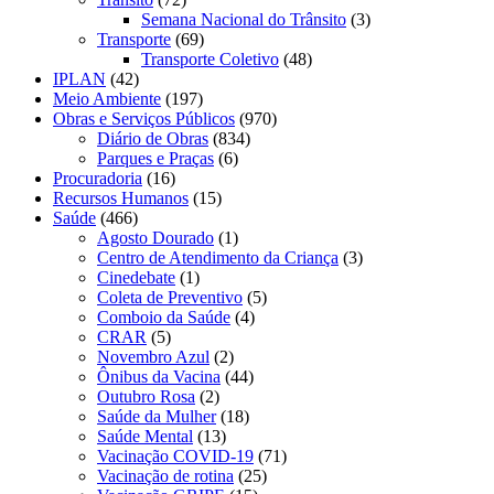
Semana Nacional do Trânsito
(3)
Transporte
(69)
Transporte Coletivo
(48)
IPLAN
(42)
Meio Ambiente
(197)
Obras e Serviços Públicos
(970)
Diário de Obras
(834)
Parques e Praças
(6)
Procuradoria
(16)
Recursos Humanos
(15)
Saúde
(466)
Agosto Dourado
(1)
Centro de Atendimento da Criança
(3)
Cinedebate
(1)
Coleta de Preventivo
(5)
Comboio da Saúde
(4)
CRAR
(5)
Novembro Azul
(2)
Ônibus da Vacina
(44)
Outubro Rosa
(2)
Saúde da Mulher
(18)
Saúde Mental
(13)
Vacinação COVID-19
(71)
Vacinação de rotina
(25)