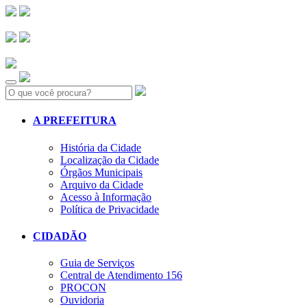
Search:
A PREFEITURA
História da Cidade
Localização da Cidade
Órgãos Municipais
Arquivo da Cidade
Acesso à Informação
Política de Privacidade
CIDADÃO
Guia de Serviços
Central de Atendimento 156
PROCON
Ouvidoria