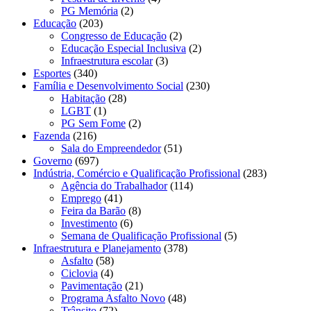
PG Memória
(2)
Educação
(203)
Congresso de Educação
(2)
Educação Especial Inclusiva
(2)
Infraestrutura escolar
(3)
Esportes
(340)
Família e Desenvolvimento Social
(230)
Habitação
(28)
LGBT
(1)
PG Sem Fome
(2)
Fazenda
(216)
Sala do Empreendedor
(51)
Governo
(697)
Indústria, Comércio e Qualificação Profissional
(283)
Agência do Trabalhador
(114)
Emprego
(41)
Feira da Barão
(8)
Investimento
(6)
Semana de Qualificação Profissional
(5)
Infraestrutura e Planejamento
(378)
Asfalto
(58)
Ciclovia
(4)
Pavimentação
(21)
Programa Asfalto Novo
(48)
Trânsito
(72)