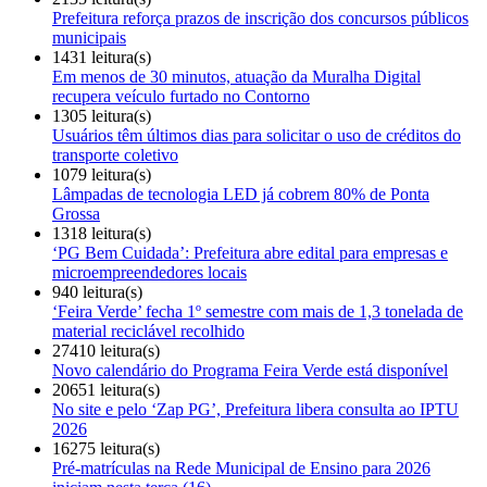
Prefeitura reforça prazos de inscrição dos concursos públicos
municipais
1431 leitura(s)
Em menos de 30 minutos, atuação da Muralha Digital
recupera veículo furtado no Contorno
1305 leitura(s)
Usuários têm últimos dias para solicitar o uso de créditos do
transporte coletivo
1079 leitura(s)
Lâmpadas de tecnologia LED já cobrem 80% de Ponta
Grossa
1318 leitura(s)
‘PG Bem Cuidada’: Prefeitura abre edital para empresas e
microempreendedores locais
940 leitura(s)
‘Feira Verde’ fecha 1º semestre com mais de 1,3 tonelada de
material reciclável recolhido
27410 leitura(s)
Novo calendário do Programa Feira Verde está disponível
20651 leitura(s)
No site e pelo ‘Zap PG’, Prefeitura libera consulta ao IPTU
2026
16275 leitura(s)
Pré-matrículas na Rede Municipal de Ensino para 2026