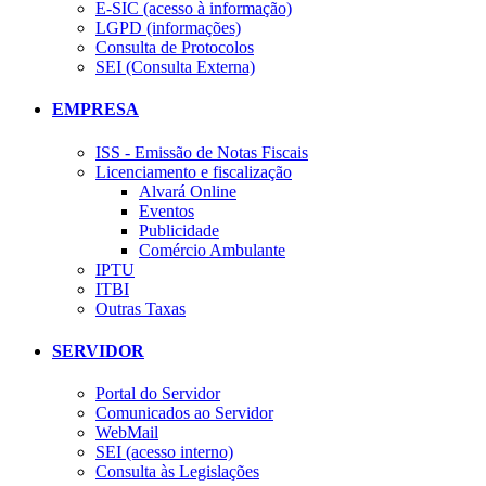
E-SIC (acesso à informação)
LGPD (informações)
Consulta de Protocolos
SEI (Consulta Externa)
EMPRESA
ISS - Emissão de Notas Fiscais
Licenciamento e fiscalização
Alvará Online
Eventos
Publicidade
Comércio Ambulante
IPTU
ITBI
Outras Taxas
SERVIDOR
Portal do Servidor
Comunicados ao Servidor
WebMail
SEI (acesso interno)
Consulta às Legislações