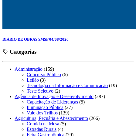
DIÁRIO DE OBRAS SMSP 04/08/2026
Categorias
Administração
(159)
Concurso Público
(6)
Leilão
(3)
Tecnologia da Informação e Comunicação
(19)
Teste Seletivo
(2)
Agência de Inovação e Desenvolvimento
(287)
Capacitação de Lideranças
(5)
Iluminação Pública
(27)
Vale dos Trilhos
(139)
Agricultura, Pecuária e Abastecimento
(266)
Comida na Mesa
(5)
Estradas Rurais
(4)
Feira Gastronômica
(79)