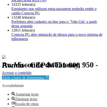
iniciam nesta terça (16)
14325 leitura(s)
Estudantes que utilizam meia-passagem poderão emitir o
cartão Conecta PG
13248 leitura(s)
Prefeitura abre cadastro on-line para o ‘Vale-Gás’ a partir
desta segunda
12811 leitura(s)
Conecta PG abre migração de idosos para o novo sistema de
bilhetagem
Av. Visconde de Taunay, 950 - Ronda - CEP 84051-000
Política de Privacidade.
Acessar o conteúdo
Abrir a barra de ferramentas
Acessibilidade
Aumentar texto
Diminuir texto
Escala de cinza