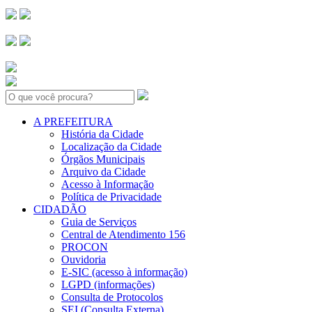
Search:
A PREFEITURA
História da Cidade
Localização da Cidade
Órgãos Municipais
Arquivo da Cidade
Acesso à Informação
Política de Privacidade
CIDADÃO
Guia de Serviços
Central de Atendimento 156
PROCON
Ouvidoria
E-SIC (acesso à informação)
LGPD (informações)
Consulta de Protocolos
SEI (Consulta Externa)