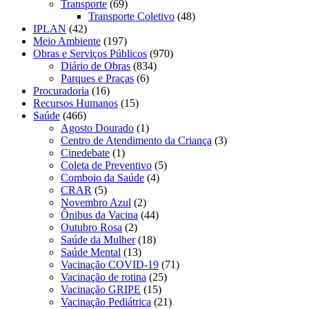
Transporte
(69)
Transporte Coletivo
(48)
IPLAN
(42)
Meio Ambiente
(197)
Obras e Serviços Públicos
(970)
Diário de Obras
(834)
Parques e Praças
(6)
Procuradoria
(16)
Recursos Humanos
(15)
Saúde
(466)
Agosto Dourado
(1)
Centro de Atendimento da Criança
(3)
Cinedebate
(1)
Coleta de Preventivo
(5)
Comboio da Saúde
(4)
CRAR
(5)
Novembro Azul
(2)
Ônibus da Vacina
(44)
Outubro Rosa
(2)
Saúde da Mulher
(18)
Saúde Mental
(13)
Vacinação COVID-19
(71)
Vacinação de rotina
(25)
Vacinação GRIPE
(15)
Vacinação Pediátrica
(21)