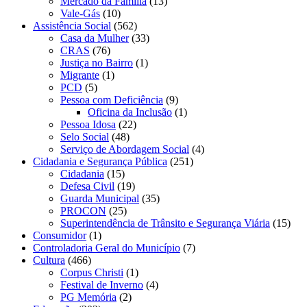
Mercado da Família
(13)
Vale-Gás
(10)
Assistência Social
(562)
Casa da Mulher
(33)
CRAS
(76)
Justiça no Bairro
(1)
Migrante
(1)
PCD
(5)
Pessoa com Deficiência
(9)
Oficina da Inclusão
(1)
Pessoa Idosa
(22)
Selo Social
(48)
Serviço de Abordagem Social
(4)
Cidadania e Segurança Pública
(251)
Cidadania
(15)
Defesa Civil
(19)
Guarda Municipal
(35)
PROCON
(25)
Superintendência de Trânsito e Segurança Viária
(15)
Consumidor
(1)
Controladoria Geral do Município
(7)
Cultura
(466)
Corpus Christi
(1)
Festival de Inverno
(4)
PG Memória
(2)