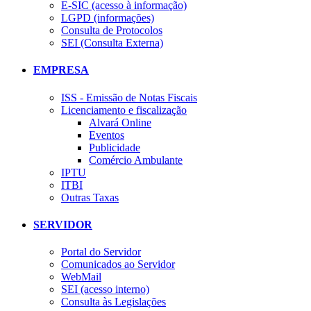
E-SIC (acesso à informação)
LGPD (informações)
Consulta de Protocolos
SEI (Consulta Externa)
EMPRESA
ISS - Emissão de Notas Fiscais
Licenciamento e fiscalização
Alvará Online
Eventos
Publicidade
Comércio Ambulante
IPTU
ITBI
Outras Taxas
SERVIDOR
Portal do Servidor
Comunicados ao Servidor
WebMail
SEI (acesso interno)
Consulta às Legislações