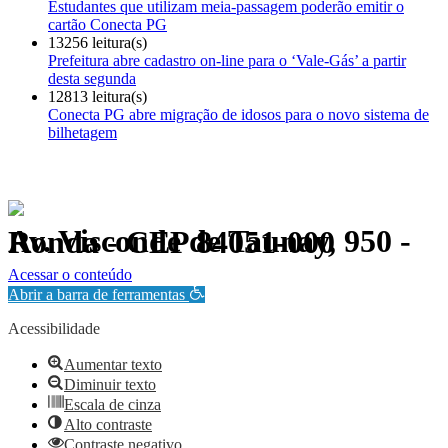
Estudantes que utilizam meia-passagem poderão emitir o
cartão Conecta PG
13256 leitura(s)
Prefeitura abre cadastro on-line para o ‘Vale-Gás’ a partir
desta segunda
12813 leitura(s)
Conecta PG abre migração de idosos para o novo sistema de
bilhetagem
Av. Visconde de Taunay, 950 - Ronda - CEP 84051-000
Política de Privacidade.
Acessar o conteúdo
Abrir a barra de ferramentas
Acessibilidade
Aumentar texto
Diminuir texto
Escala de cinza
Alto contraste
Contraste negativo