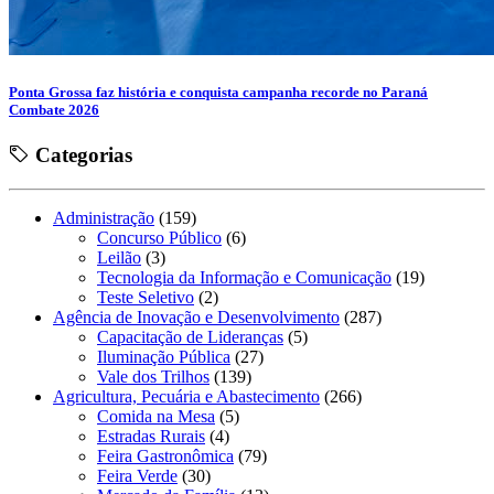
Ponta Grossa faz história e conquista campanha recorde no Paraná
Combate 2026
Categorias
Administração
(159)
Concurso Público
(6)
Leilão
(3)
Tecnologia da Informação e Comunicação
(19)
Teste Seletivo
(2)
Agência de Inovação e Desenvolvimento
(287)
Capacitação de Lideranças
(5)
Iluminação Pública
(27)
Vale dos Trilhos
(139)
Agricultura, Pecuária e Abastecimento
(266)
Comida na Mesa
(5)
Estradas Rurais
(4)
Feira Gastronômica
(79)
Feira Verde
(30)