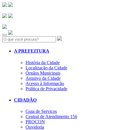
Search:
A PREFEITURA
História da Cidade
Localização da Cidade
Órgãos Municipais
Arquivo da Cidade
Acesso à Informação
Política de Privacidade
CIDADÃO
Guia de Serviços
Central de Atendimento 156
PROCON
Ouvidoria