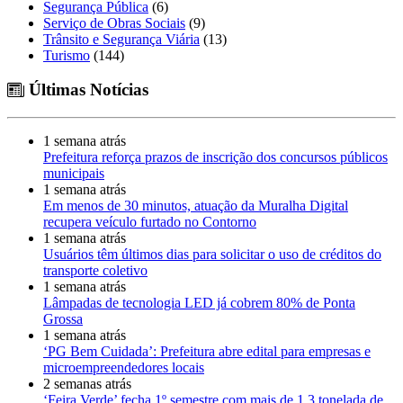
Segurança Pública
(6)
Serviço de Obras Sociais
(9)
Trânsito e Segurança Viária
(13)
Turismo
(144)
Últimas Notícias
1 semana atrás
Prefeitura reforça prazos de inscrição dos concursos públicos
municipais
1 semana atrás
Em menos de 30 minutos, atuação da Muralha Digital
recupera veículo furtado no Contorno
1 semana atrás
Usuários têm últimos dias para solicitar o uso de créditos do
transporte coletivo
1 semana atrás
Lâmpadas de tecnologia LED já cobrem 80% de Ponta
Grossa
1 semana atrás
‘PG Bem Cuidada’: Prefeitura abre edital para empresas e
microempreendedores locais
2 semanas atrás
‘Feira Verde’ fecha 1º semestre com mais de 1,3 tonelada de