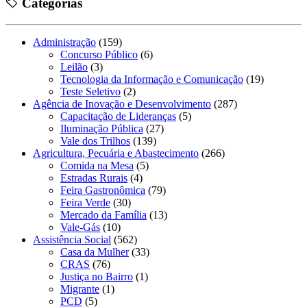
Categorias
Administração
(159)
Concurso Público
(6)
Leilão
(3)
Tecnologia da Informação e Comunicação
(19)
Teste Seletivo
(2)
Agência de Inovação e Desenvolvimento
(287)
Capacitação de Lideranças
(5)
Iluminação Pública
(27)
Vale dos Trilhos
(139)
Agricultura, Pecuária e Abastecimento
(266)
Comida na Mesa
(5)
Estradas Rurais
(4)
Feira Gastronômica
(79)
Feira Verde
(30)
Mercado da Família
(13)
Vale-Gás
(10)
Assistência Social
(562)
Casa da Mulher
(33)
CRAS
(76)
Justiça no Bairro
(1)
Migrante
(1)
PCD
(5)