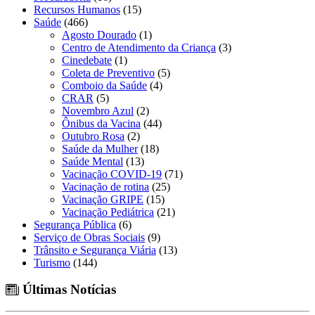
Recursos Humanos
(15)
Saúde
(466)
Agosto Dourado
(1)
Centro de Atendimento da Criança
(3)
Cinedebate
(1)
Coleta de Preventivo
(5)
Comboio da Saúde
(4)
CRAR
(5)
Novembro Azul
(2)
Ônibus da Vacina
(44)
Outubro Rosa
(2)
Saúde da Mulher
(18)
Saúde Mental
(13)
Vacinação COVID-19
(71)
Vacinação de rotina
(25)
Vacinação GRIPE
(15)
Vacinação Pediátrica
(21)
Segurança Pública
(6)
Serviço de Obras Sociais
(9)
Trânsito e Segurança Viária
(13)
Turismo
(144)
Últimas Notícias