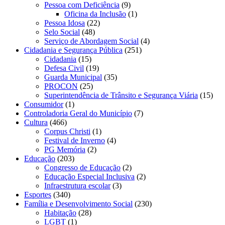
Pessoa com Deficiência
(9)
Oficina da Inclusão
(1)
Pessoa Idosa
(22)
Selo Social
(48)
Serviço de Abordagem Social
(4)
Cidadania e Segurança Pública
(251)
Cidadania
(15)
Defesa Civil
(19)
Guarda Municipal
(35)
PROCON
(25)
Superintendência de Trânsito e Segurança Viária
(15)
Consumidor
(1)
Controladoria Geral do Município
(7)
Cultura
(466)
Corpus Christi
(1)
Festival de Inverno
(4)
PG Memória
(2)
Educação
(203)
Congresso de Educação
(2)
Educação Especial Inclusiva
(2)
Infraestrutura escolar
(3)
Esportes
(340)
Família e Desenvolvimento Social
(230)
Habitação
(28)
LGBT
(1)