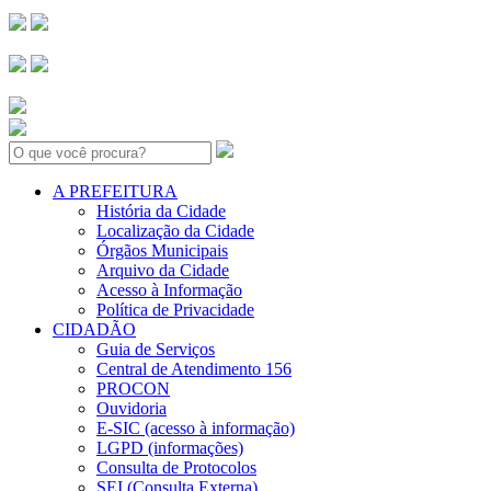
Search:
A PREFEITURA
História da Cidade
Localização da Cidade
Órgãos Municipais
Arquivo da Cidade
Acesso à Informação
Política de Privacidade
CIDADÃO
Guia de Serviços
Central de Atendimento 156
PROCON
Ouvidoria
E-SIC (acesso à informação)
LGPD (informações)
Consulta de Protocolos
SEI (Consulta Externa)