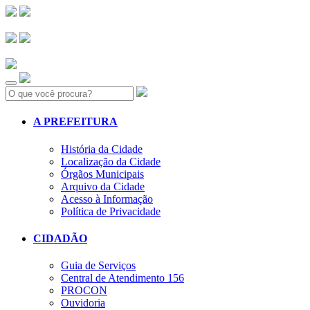
Search:
A PREFEITURA
História da Cidade
Localização da Cidade
Órgãos Municipais
Arquivo da Cidade
Acesso à Informação
Política de Privacidade
CIDADÃO
Guia de Serviços
Central de Atendimento 156
PROCON
Ouvidoria