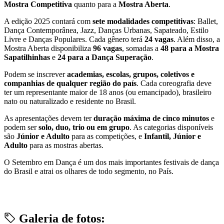
Mostra Competitiva
quanto para a
Mostra Aberta
.
A edição 2025 contará com
sete modalidades competitivas
: Ballet,
Dança Contemporânea, Jazz, Danças Urbanas, Sapateado, Estilo
Livre e Danças Populares. Cada gênero terá
24 vagas
. Além disso, a
Mostra Aberta disponibiliza
96 vagas
, somadas a
48 para a Mostra
Sapatilhinhas
e
24 para a Dança Superação
.
Podem se inscrever
academias, escolas, grupos, coletivos e
companhias de qualquer região do país
. Cada coreografia deve
ter um representante maior de 18 anos (ou emancipado), brasileiro
nato ou naturalizado e residente no Brasil.
As apresentações devem ter
duração máxima de cinco minutos
e
podem ser
solo, duo, trio ou em grupo
. As categorias disponíveis
são
Júnior e Adulto
para as competições, e
Infantil, Júnior e
Adulto
para as mostras abertas.
O Setembro em Dança é um dos mais importantes festivais de dança
do Brasil e atrai os olhares de todo segmento, no País.
Galeria de fotos: