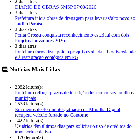
2 dias atrás
DIÁRIO DE OBRAS SMSP 07/08/2026
3 dias atrás
Prefeitura inicia obras de drenagem para levar asfalto novo ao
Jardim Paraíso
3 dias atrás
Ponta Grossa conquista reconhecimento estadual com dois
Projetos Inovadores 2026
3 dias atrás
Prefeitura formaliza apoio a pesquisa voltada à biodiversidade
e à restauração ecológica em PG
Notícias Mais Lidas
2382 leitura(s)
Prefeitura reforça prazos de inscrição dos concursos públicos
municipais
1578 leitura(s)
Em menos de 30 minutos, atuação da Muralha Digital
recupera veículo furtado no Contorno
1422 leitura(s)
Usuários têm últimos dias para solicitar o uso de créditos do
transporte coletivo
1176 leitura(s)