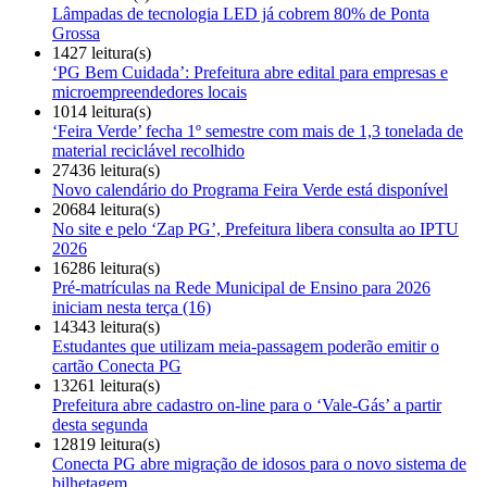
Lâmpadas de tecnologia LED já cobrem 80% de Ponta
Grossa
1427 leitura(s)
‘PG Bem Cuidada’: Prefeitura abre edital para empresas e
microempreendedores locais
1014 leitura(s)
‘Feira Verde’ fecha 1º semestre com mais de 1,3 tonelada de
material reciclável recolhido
27436 leitura(s)
Novo calendário do Programa Feira Verde está disponível
20684 leitura(s)
No site e pelo ‘Zap PG’, Prefeitura libera consulta ao IPTU
2026
16286 leitura(s)
Pré-matrículas na Rede Municipal de Ensino para 2026
iniciam nesta terça (16)
14343 leitura(s)
Estudantes que utilizam meia-passagem poderão emitir o
cartão Conecta PG
13261 leitura(s)
Prefeitura abre cadastro on-line para o ‘Vale-Gás’ a partir
desta segunda
12819 leitura(s)
Conecta PG abre migração de idosos para o novo sistema de
bilhetagem