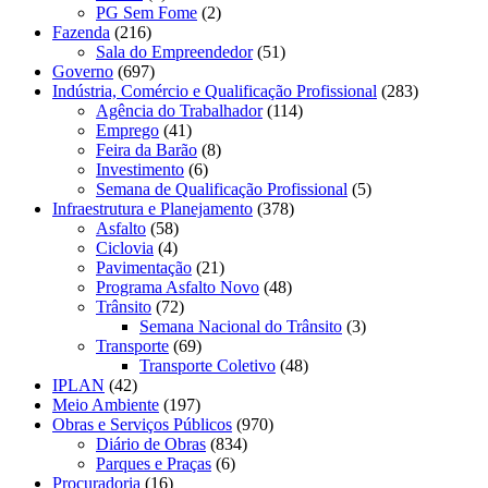
PG Sem Fome
(2)
Fazenda
(216)
Sala do Empreendedor
(51)
Governo
(697)
Indústria, Comércio e Qualificação Profissional
(283)
Agência do Trabalhador
(114)
Emprego
(41)
Feira da Barão
(8)
Investimento
(6)
Semana de Qualificação Profissional
(5)
Infraestrutura e Planejamento
(378)
Asfalto
(58)
Ciclovia
(4)
Pavimentação
(21)
Programa Asfalto Novo
(48)
Trânsito
(72)
Semana Nacional do Trânsito
(3)
Transporte
(69)
Transporte Coletivo
(48)
IPLAN
(42)
Meio Ambiente
(197)
Obras e Serviços Públicos
(970)
Diário de Obras
(834)
Parques e Praças
(6)
Procuradoria
(16)