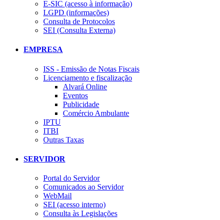
E-SIC (acesso à informação)
LGPD (informações)
Consulta de Protocolos
SEI (Consulta Externa)
EMPRESA
ISS - Emissão de Notas Fiscais
Licenciamento e fiscalização
Alvará Online
Eventos
Publicidade
Comércio Ambulante
IPTU
ITBI
Outras Taxas
SERVIDOR
Portal do Servidor
Comunicados ao Servidor
WebMail
SEI (acesso interno)
Consulta às Legislações