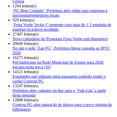
Grossa
1294 leitura(s)
‘PG Bem Cuidada’: Prefeitura abre edital para empresas e
microempreendedores locais
929 leitura(s)
‘Feira Verde’ fecha 1º semestre com mais de 1,3 tonelada de
material reciclável recolhido
27407 leitura(s)
Novo calendário do Programa Feira Verde está disponível
20649 leitura(s)
No site e pelo ‘Zap PG’, Prefeitura libera consulta ao IPTU
2026
16275 leitura(s)
Pré-matrículas na Rede Municipal de Ensino para 2026
iniciam nesta terça (16)
14321 leitura(s)
Estudantes que utilizam meia-passagem poderão emitir o
cartão Conecta PG
13247 leitura(s)
Prefeitura abre cadastro on-line para o ‘Vale-Gás’ a partir
desta segunda
12808 leitura(s)
Conecta PG abre migração de idosos para o novo sistema de
bilhetagem