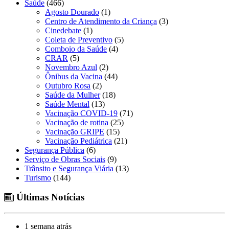
Saúde
(466)
Agosto Dourado
(1)
Centro de Atendimento da Criança
(3)
Cinedebate
(1)
Coleta de Preventivo
(5)
Comboio da Saúde
(4)
CRAR
(5)
Novembro Azul
(2)
Ônibus da Vacina
(44)
Outubro Rosa
(2)
Saúde da Mulher
(18)
Saúde Mental
(13)
Vacinação COVID-19
(71)
Vacinação de rotina
(25)
Vacinação GRIPE
(15)
Vacinação Pediátrica
(21)
Segurança Pública
(6)
Serviço de Obras Sociais
(9)
Trânsito e Segurança Viária
(13)
Turismo
(144)
Últimas Notícias
1 semana atrás