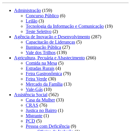
Administração
(159)
Concurso Público
(6)
Leilão
(3)
Tecnologia da Informação e Comunicação
(19)
Teste Seletivo
(2)
Agência de Inovação e Desenvolvimento
(287)
Capacitação de Lideranças
(5)
Iluminação Pública
(27)
Vale dos Trilhos
(139)
Agricultura, Pecuária e Abastecimento
(266)
Comida na Mesa
(5)
Estradas Rurais
(4)
Feira Gastronômica
(79)
Feira Verde
(30)
Mercado da Família
(13)
Vale-Gás
(10)
Assistência Social
(562)
Casa da Mulher
(33)
CRAS
(76)
Justiça no Bairro
(1)
Migrante
(1)
PCD
(5)
Pessoa com Deficiência
(9)