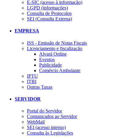
E-SIC (acesso à informação)
LGPD (informações)
Consulta de Protocolos
SEI (Consulta Externa)
EMPRESA
ISS - Emissão de Notas Fiscais
Licenciamento e fiscalização
Alvará Online
Eventos
Publicidade
Comércio Ambulante
IPTU
ITBI
Outras Taxas
SERVIDOR
Portal do Servidor
Comunicados ao Servidor
WebMail
SEI (acesso interno)
Consulta às Legislações