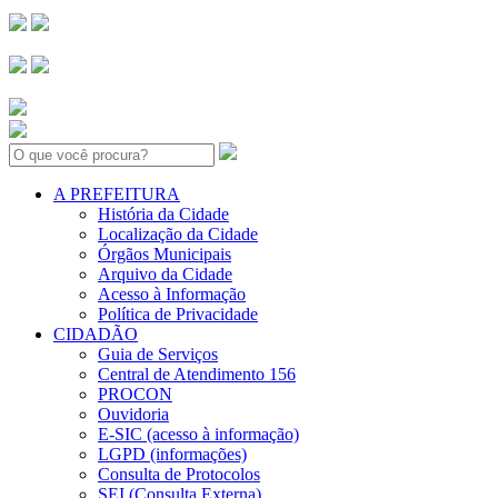
Search:
A PREFEITURA
História da Cidade
Localização da Cidade
Órgãos Municipais
Arquivo da Cidade
Acesso à Informação
Política de Privacidade
CIDADÃO
Guia de Serviços
Central de Atendimento 156
PROCON
Ouvidoria
E-SIC (acesso à informação)
LGPD (informações)
Consulta de Protocolos
SEI (Consulta Externa)