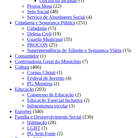
Oficina da Inclusão
(1)
Pessoa Idosa
(22)
Selo Social
(48)
Serviço de Abordagem Social
(4)
Cidadania e Segurança Pública
(251)
Cidadania
(15)
Defesa Civil
(19)
Guarda Municipal
(35)
PROCON
(25)
Superintendência de Trânsito e Segurança Viária
(15)
Consumidor
(1)
Controladoria Geral do Município
(7)
Cultura
(466)
Corpus Christi
(1)
Festival de Inverno
(4)
PG Memória
(2)
Educação
(203)
Congresso de Educação
(2)
Educação Especial Inclusiva
(2)
Infraestrutura escolar
(3)
Esportes
(340)
Família e Desenvolvimento Social
(230)
Habitação
(28)
LGBT
(1)
PG Sem Fome
(2)