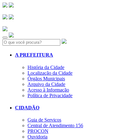
Search:
A PREFEITURA
História da Cidade
Localização da Cidade
Órgãos Municipais
Arquivo da Cidade
Acesso à Informação
Política de Privacidade
CIDADÃO
Guia de Serviços
Central de Atendimento 156
PROCON
Ouvidoria