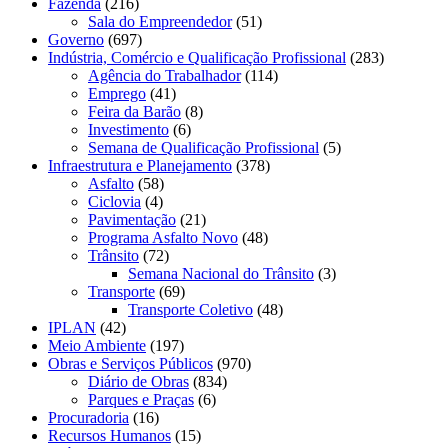
Fazenda
(216)
Sala do Empreendedor
(51)
Governo
(697)
Indústria, Comércio e Qualificação Profissional
(283)
Agência do Trabalhador
(114)
Emprego
(41)
Feira da Barão
(8)
Investimento
(6)
Semana de Qualificação Profissional
(5)
Infraestrutura e Planejamento
(378)
Asfalto
(58)
Ciclovia
(4)
Pavimentação
(21)
Programa Asfalto Novo
(48)
Trânsito
(72)
Semana Nacional do Trânsito
(3)
Transporte
(69)
Transporte Coletivo
(48)
IPLAN
(42)
Meio Ambiente
(197)
Obras e Serviços Públicos
(970)
Diário de Obras
(834)
Parques e Praças
(6)
Procuradoria
(16)
Recursos Humanos
(15)