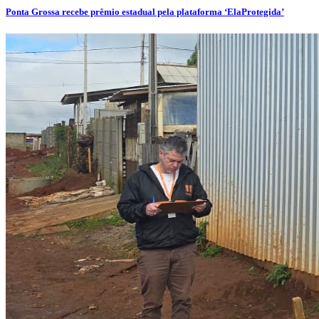
Ponta Grossa recebe prêmio estadual pela plataforma ‘ElaProtegida’