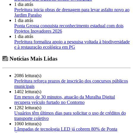
1 dia atrás
Prefeitura inicia obras de drenagem para levar asfalto novo ao
Jardim Paraíso
1 dia atrás
Ponta Grossa conquista reconhecimento estadual com dois
Projetos Inovadores 2026
1 dia atrás
Prefeitura formaliza apoio a pesquisa voltada à biodiversidade
e à restauração ecológica em PG
Notícias Mais Lidas
2086 leitura(s)
Prefeitura reforça prazos de inscrição dos concursos públicos
municipais
1402 leitura(s)
Em menos de 30 minutos, atuação da Muralha Digital
recupera veículo furtado no Contorno
1282 leitura(s)
Usuários têm últimos dias para solicitar o uso de créditos do
transporte coletivo
1060 leitura(s)
Lâmpadas de tecnologia LED já cobrem 80% de Ponta