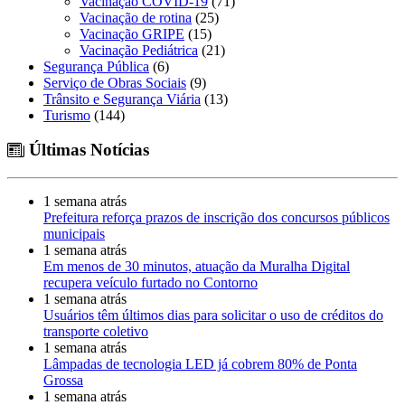
Vacinação COVID-19
(71)
Vacinação de rotina
(25)
Vacinação GRIPE
(15)
Vacinação Pediátrica
(21)
Segurança Pública
(6)
Serviço de Obras Sociais
(9)
Trânsito e Segurança Viária
(13)
Turismo
(144)
Últimas Notícias
1 semana atrás
Prefeitura reforça prazos de inscrição dos concursos públicos
municipais
1 semana atrás
Em menos de 30 minutos, atuação da Muralha Digital
recupera veículo furtado no Contorno
1 semana atrás
Usuários têm últimos dias para solicitar o uso de créditos do
transporte coletivo
1 semana atrás
Lâmpadas de tecnologia LED já cobrem 80% de Ponta
Grossa
1 semana atrás