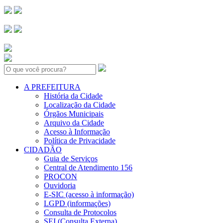
Search:
A PREFEITURA
História da Cidade
Localização da Cidade
Órgãos Municipais
Arquivo da Cidade
Acesso à Informação
Política de Privacidade
CIDADÃO
Guia de Serviços
Central de Atendimento 156
PROCON
Ouvidoria
E-SIC (acesso à informação)
LGPD (informações)
Consulta de Protocolos
SEI (Consulta Externa)