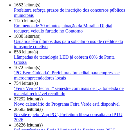
1652 leitura(s)
Prefeitura reforça prazos de inscrição dos concursos públicos
municipais
1125 leitura(s)
Em menos de 30 minutos, atuação da Muralha Digital
recupera veículo furtado no Contorno
1030 leitura(s)
Usuários têm últimos dias para solicitar o uso de créditos do
transporte coletivo
858 leitura(s)
Lâmpadas de tecnologia LED já cobrem 80% de Ponta
Grossa
1072 leitura(s)
‘PG Bem Cuidada’: Prefeitura abre edital para empresas e
microempreendedores locais
754 leitura(s)
‘Feira Verde’ fecha 1º semestre com mais de 1,3 tonelada de
material reciclável recolhido
27292 leitura(s)
Novo calendário do Programa Feira Verde está disponível
20583 leitura(s)
No site e pelo ‘Zap PG’, Prefeitura libera consulta ao IPTU
2026
16226 leitura(s)