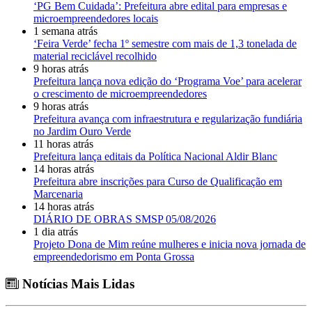
‘PG Bem Cuidada’: Prefeitura abre edital para empresas e
microempreendedores locais
1 semana atrás
‘Feira Verde’ fecha 1º semestre com mais de 1,3 tonelada de
material reciclável recolhido
9 horas atrás
Prefeitura lança nova edição do ‘Programa Voe’ para acelerar
o crescimento de microempreendedores
9 horas atrás
Prefeitura avança com infraestrutura e regularização fundiária
no Jardim Ouro Verde
11 horas atrás
Prefeitura lança editais da Política Nacional Aldir Blanc
14 horas atrás
Prefeitura abre inscrições para Curso de Qualificação em
Marcenaria
14 horas atrás
DIÁRIO DE OBRAS SMSP 05/08/2026
1 dia atrás
Projeto Dona de Mim reúne mulheres e inicia nova jornada de
empreendedorismo em Ponta Grossa
Notícias Mais Lidas