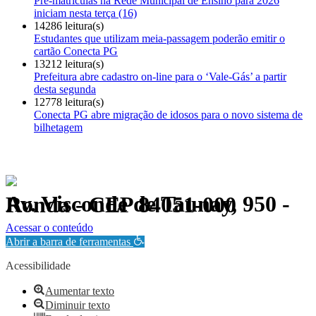
Pré-matrículas na Rede Municipal de Ensino para 2026
iniciam nesta terça (16)
14286 leitura(s)
Estudantes que utilizam meia-passagem poderão emitir o
cartão Conecta PG
13212 leitura(s)
Prefeitura abre cadastro on-line para o ‘Vale-Gás’ a partir
desta segunda
12778 leitura(s)
Conecta PG abre migração de idosos para o novo sistema de
bilhetagem
Av. Visconde de Taunay, 950 - Ronda - CEP 84051-000
Política de Privacidade.
Acessar o conteúdo
Abrir a barra de ferramentas
Acessibilidade
Aumentar texto
Diminuir texto