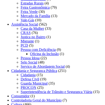
Estradas Rurais
(4)
Feira Gastronômica
(79)
Feira Verde
(30)
Mercado da Família
(13)
Vale-Gás
(10)
Assistência Social
(562)
Casa da Mulher
(33)
CRAS
(76)
Justiça no Bairro
(1)
Migrante
(1)
PCD
(5)
Pessoa com Deficiência
(9)
Oficina da Inclusão
(1)
Pessoa Idosa
(22)
Selo Social
(48)
Serviço de Abordagem Social
(4)
Cidadania e Segurança Pública
(251)
Cidadania
(15)
Defesa Civil
(19)
Guarda Municipal
(35)
PROCON
(25)
Superintendência de Trânsito e Segurança Viária
(15)
Consumidor
(1)
Controladoria Geral do Município
(7)
Cultura
(466)