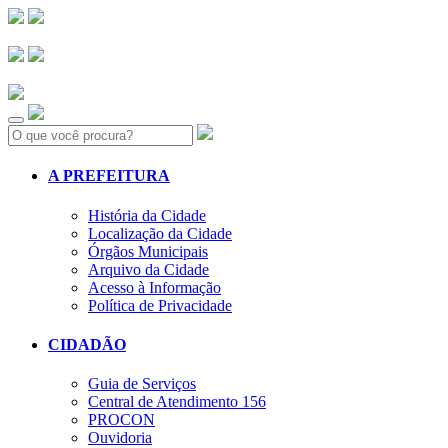
Search:
A PREFEITURA
História da Cidade
Localização da Cidade
Órgãos Municipais
Arquivo da Cidade
Acesso à Informação
Política de Privacidade
CIDADÃO
Guia de Serviços
Central de Atendimento 156
PROCON
Ouvidoria