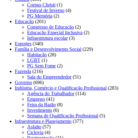
Corpus Christi
(1)
Festival de Inverno
(4)
PG Memória
(2)
Educação
(201)
Congresso de Educação
(2)
Educação Especial Inclusiva
(2)
Infraestrutura escolar
(3)
Esportes
(340)
Família e Desenvolvimento Social
(229)
Habitação
(28)
LGBT
(1)
PG Sem Fome
(2)
Fazenda
(216)
Sala do Empreendedor
(51)
Governo
(696)
Indústria, Comércio e Qualificação Profissional
(283)
Agência do Trabalhador
(114)
Emprego
(41)
Feira da Barão
(8)
Investimento
(6)
Semana de Qualificação Profissional
(5)
Infraestrutura e Planejamento
(377)
Asfalto
(57)
Ciclovia
(4)
Pavimentação
(21)