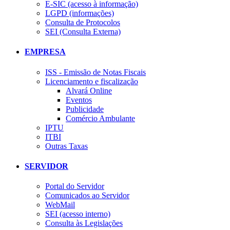
E-SIC (acesso à informação)
LGPD (informações)
Consulta de Protocolos
SEI (Consulta Externa)
EMPRESA
ISS - Emissão de Notas Fiscais
Licenciamento e fiscalização
Alvará Online
Eventos
Publicidade
Comércio Ambulante
IPTU
ITBI
Outras Taxas
SERVIDOR
Portal do Servidor
Comunicados ao Servidor
WebMail
SEI (acesso interno)
Consulta às Legislações