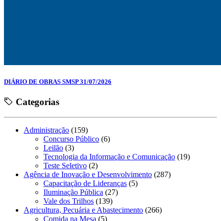
DIÁRIO DE OBRAS SMSP 31/07/2026
Categorias
Administração
(159)
Concurso Público
(6)
Leilão
(3)
Tecnologia da Informação e Comunicação
(19)
Teste Seletivo
(2)
Agência de Inovação e Desenvolvimento
(287)
Capacitação de Lideranças
(5)
Iluminação Pública
(27)
Vale dos Trilhos
(139)
Agricultura, Pecuária e Abastecimento
(266)
Comida na Mesa
(5)