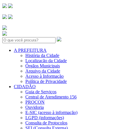
Search:
A PREFEITURA
História da Cidade
Localização da Cidade
Órgãos Municipais
Arquivo da Cidade
Acesso à Informação
Política de Privacidade
CIDADÃO
Guia de Serviços
Central de Atendimento 156
PROCON
Ouvidoria
E-SIC (acesso à informação)
LGPD (informações)
Consulta de Protocolos
SEI (Consulta Externa)