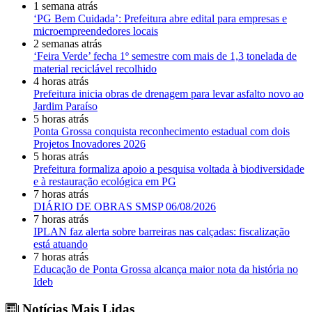
1 semana atrás
‘PG Bem Cuidada’: Prefeitura abre edital para empresas e
microempreendedores locais
2 semanas atrás
‘Feira Verde’ fecha 1º semestre com mais de 1,3 tonelada de
material reciclável recolhido
4 horas atrás
Prefeitura inicia obras de drenagem para levar asfalto novo ao
Jardim Paraíso
5 horas atrás
Ponta Grossa conquista reconhecimento estadual com dois
Projetos Inovadores 2026
5 horas atrás
Prefeitura formaliza apoio a pesquisa voltada à biodiversidade
e à restauração ecológica em PG
7 horas atrás
DIÁRIO DE OBRAS SMSP 06/08/2026
7 horas atrás
IPLAN faz alerta sobre barreiras nas calçadas: fiscalização
está atuando
7 horas atrás
Educação de Ponta Grossa alcança maior nota da história no
Ideb
Notícias Mais Lidas