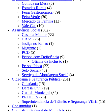
Comida na Mesa
(5)
Estradas Rurais
(4)
Feira Gastronômica
(79)
Feira Verde
(30)
Mercado da Família
(13)
Vale-Gás
(10)
Assistência Social
(562)
Casa da Mulher
(33)
CRAS
(76)
Justiça no Bairro
(1)
Migrante
(1)
PCD
(5)
Pessoa com Deficiência
(9)
Oficina da Inclusão
(1)
Pessoa Idosa
(22)
Selo Social
(48)
Serviço de Abordagem Social
(4)
Cidadania e Segurança Pública
(251)
Cidadania
(15)
Defesa Civil
(19)
Guarda Municipal
(35)
PROCON
(25)
Superintendência de Trânsito e Segurança Viária
(15)
Consumidor
(1)
Controladoria Geral do Município
(7)