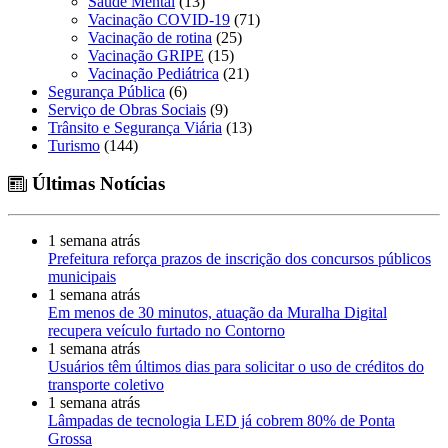
Saúde Mental
(13)
Vacinação COVID-19
(71)
Vacinação de rotina
(25)
Vacinação GRIPE
(15)
Vacinação Pediátrica
(21)
Segurança Pública
(6)
Serviço de Obras Sociais
(9)
Trânsito e Segurança Viária
(13)
Turismo
(144)
Últimas Notícias
1 semana atrás
Prefeitura reforça prazos de inscrição dos concursos públicos
municipais
1 semana atrás
Em menos de 30 minutos, atuação da Muralha Digital
recupera veículo furtado no Contorno
1 semana atrás
Usuários têm últimos dias para solicitar o uso de créditos do
transporte coletivo
1 semana atrás
Lâmpadas de tecnologia LED já cobrem 80% de Ponta
Grossa