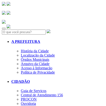
Search:
A PREFEITURA
História da Cidade
Localização da Cidade
Órgãos Municipais
Arquivo da Cidade
Acesso à Informação
Política de Privacidade
CIDADÃO
Guia de Serviços
Central de Atendimento 156
PROCON
Ouvidoria