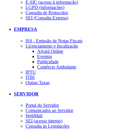
E-SIC (acesso à informação)
LGPD (informações)
Consulta de Protocolos
SEI (Consulta Externa)
EMPRESA
ISS - Emissão de Notas Fiscais
Licenciamento e fiscalização
Alvará Online
Eventos
Publicidade
Comércio Ambulante
IPTU
ITBI
Outras Taxas
SERVIDOR
Portal do Servidor
Comunicados ao Servidor
WebMail
SEI (acesso interno)
Consulta às Legislações