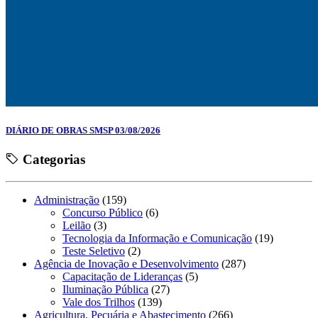
DIÁRIO DE OBRAS SMSP 03/08/2026
Categorias
Administração
(159)
Concurso Público
(6)
Leilão
(3)
Tecnologia da Informação e Comunicação
(19)
Teste Seletivo
(2)
Agência de Inovação e Desenvolvimento
(287)
Capacitação de Lideranças
(5)
Iluminação Pública
(27)
Vale dos Trilhos
(139)
Agricultura, Pecuária e Abastecimento
(266)