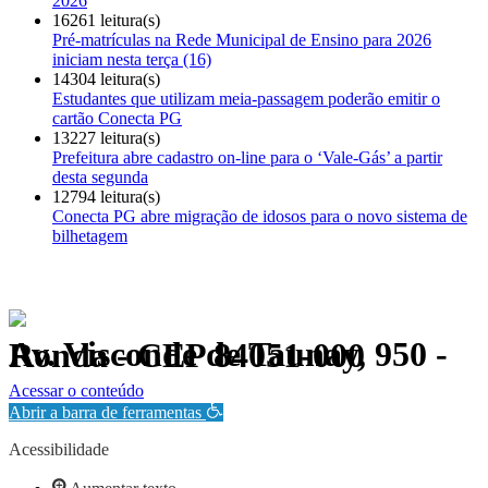
2026
16261 leitura(s)
Pré-matrículas na Rede Municipal de Ensino para 2026
iniciam nesta terça (16)
14304 leitura(s)
Estudantes que utilizam meia-passagem poderão emitir o
cartão Conecta PG
13227 leitura(s)
Prefeitura abre cadastro on-line para o ‘Vale-Gás’ a partir
desta segunda
12794 leitura(s)
Conecta PG abre migração de idosos para o novo sistema de
bilhetagem
Av. Visconde de Taunay, 950 - Ronda - CEP 84051-000
Política de Privacidade.
Acessar o conteúdo
Abrir a barra de ferramentas
Acessibilidade