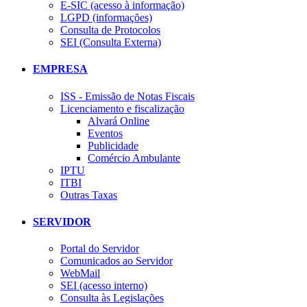
E-SIC (acesso à informação)
LGPD (informações)
Consulta de Protocolos
SEI (Consulta Externa)
EMPRESA
ISS - Emissão de Notas Fiscais
Licenciamento e fiscalização
Alvará Online
Eventos
Publicidade
Comércio Ambulante
IPTU
ITBI
Outras Taxas
SERVIDOR
Portal do Servidor
Comunicados ao Servidor
WebMail
SEI (acesso interno)
Consulta às Legislações