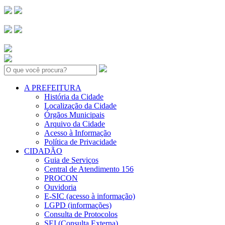
Search:
A PREFEITURA
História da Cidade
Localização da Cidade
Órgãos Municipais
Arquivo da Cidade
Acesso à Informação
Política de Privacidade
CIDADÃO
Guia de Serviços
Central de Atendimento 156
PROCON
Ouvidoria
E-SIC (acesso à informação)
LGPD (informações)
Consulta de Protocolos
SEI (Consulta Externa)