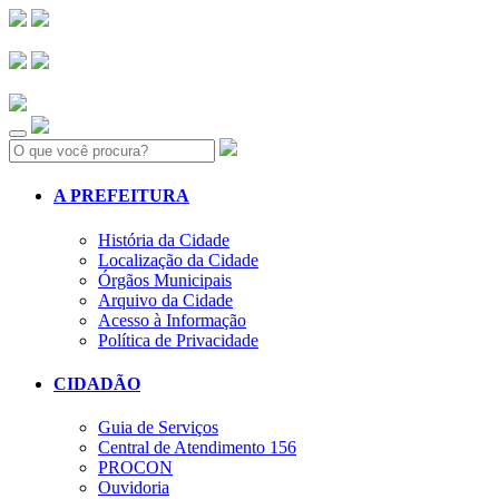
Search:
A PREFEITURA
História da Cidade
Localização da Cidade
Órgãos Municipais
Arquivo da Cidade
Acesso à Informação
Política de Privacidade
CIDADÃO
Guia de Serviços
Central de Atendimento 156
PROCON
Ouvidoria