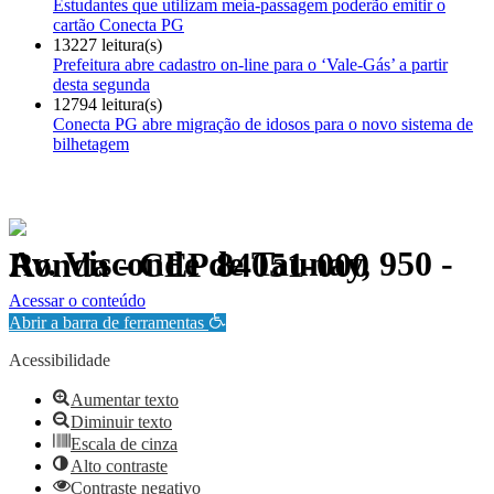
Estudantes que utilizam meia-passagem poderão emitir o
cartão Conecta PG
13227 leitura(s)
Prefeitura abre cadastro on-line para o ‘Vale-Gás’ a partir
desta segunda
12794 leitura(s)
Conecta PG abre migração de idosos para o novo sistema de
bilhetagem
Av. Visconde de Taunay, 950 - Ronda - CEP 84051-000
Política de Privacidade.
Acessar o conteúdo
Abrir a barra de ferramentas
Acessibilidade
Aumentar texto
Diminuir texto
Escala de cinza
Alto contraste
Contraste negativo