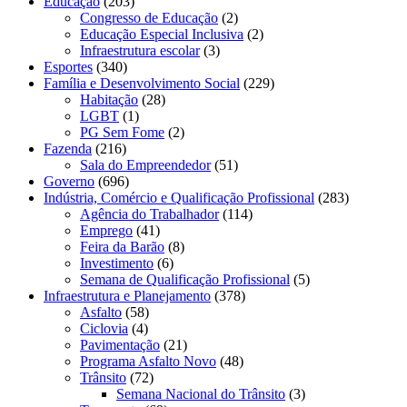
Educação
(203)
Congresso de Educação
(2)
Educação Especial Inclusiva
(2)
Infraestrutura escolar
(3)
Esportes
(340)
Família e Desenvolvimento Social
(229)
Habitação
(28)
LGBT
(1)
PG Sem Fome
(2)
Fazenda
(216)
Sala do Empreendedor
(51)
Governo
(696)
Indústria, Comércio e Qualificação Profissional
(283)
Agência do Trabalhador
(114)
Emprego
(41)
Feira da Barão
(8)
Investimento
(6)
Semana de Qualificação Profissional
(5)
Infraestrutura e Planejamento
(378)
Asfalto
(58)
Ciclovia
(4)
Pavimentação
(21)
Programa Asfalto Novo
(48)
Trânsito
(72)
Semana Nacional do Trânsito
(3)