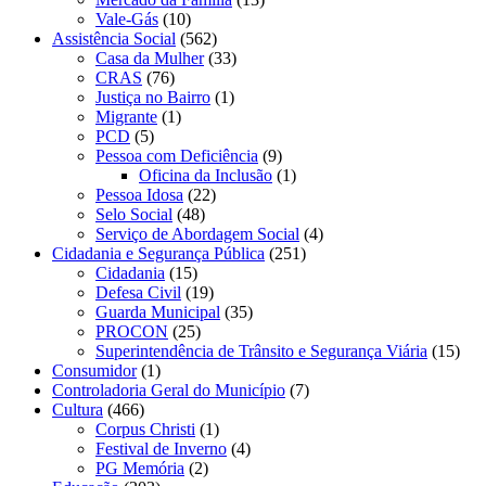
Vale-Gás
(10)
Assistência Social
(562)
Casa da Mulher
(33)
CRAS
(76)
Justiça no Bairro
(1)
Migrante
(1)
PCD
(5)
Pessoa com Deficiência
(9)
Oficina da Inclusão
(1)
Pessoa Idosa
(22)
Selo Social
(48)
Serviço de Abordagem Social
(4)
Cidadania e Segurança Pública
(251)
Cidadania
(15)
Defesa Civil
(19)
Guarda Municipal
(35)
PROCON
(25)
Superintendência de Trânsito e Segurança Viária
(15)
Consumidor
(1)
Controladoria Geral do Município
(7)
Cultura
(466)
Corpus Christi
(1)
Festival de Inverno
(4)
PG Memória
(2)