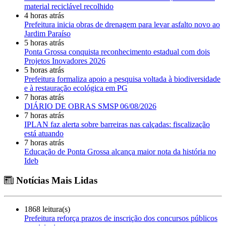
material reciclável recolhido
4 horas atrás
Prefeitura inicia obras de drenagem para levar asfalto novo ao
Jardim Paraíso
5 horas atrás
Ponta Grossa conquista reconhecimento estadual com dois
Projetos Inovadores 2026
5 horas atrás
Prefeitura formaliza apoio a pesquisa voltada à biodiversidade
e à restauração ecológica em PG
7 horas atrás
DIÁRIO DE OBRAS SMSP 06/08/2026
7 horas atrás
IPLAN faz alerta sobre barreiras nas calçadas: fiscalização
está atuando
7 horas atrás
Educação de Ponta Grossa alcança maior nota da história no
Ideb
Notícias Mais Lidas
1868 leitura(s)
Prefeitura reforça prazos de inscrição dos concursos públicos