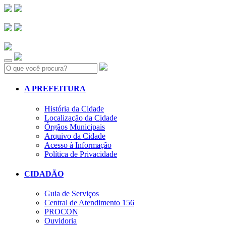
Search:
A PREFEITURA
História da Cidade
Localização da Cidade
Órgãos Municipais
Arquivo da Cidade
Acesso à Informação
Política de Privacidade
CIDADÃO
Guia de Serviços
Central de Atendimento 156
PROCON
Ouvidoria