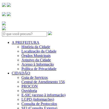
Search:
A PREFEITURA
História da Cidade
Localização da Cidade
Órgãos Municipais
Arquivo da Cidade
Acesso à Informação
Política de Privacidade
CIDADÃO
Guia de Serviços
Central de Atendimento 156
PROCON
Ouvidoria
E-SIC (acesso à informação)
LGPD (informações)
Consulta de Protocolos
SEI (Consulta Externa)