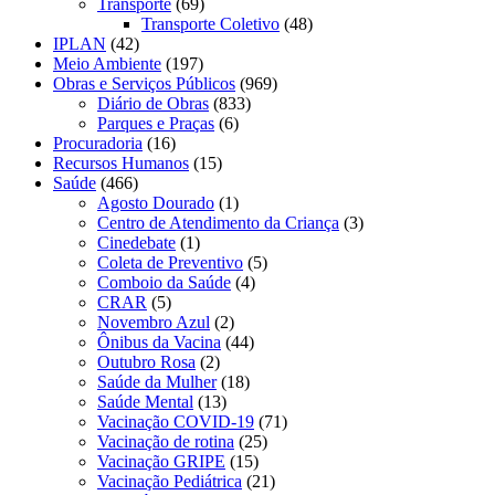
Transporte
(69)
Transporte Coletivo
(48)
IPLAN
(42)
Meio Ambiente
(197)
Obras e Serviços Públicos
(969)
Diário de Obras
(833)
Parques e Praças
(6)
Procuradoria
(16)
Recursos Humanos
(15)
Saúde
(466)
Agosto Dourado
(1)
Centro de Atendimento da Criança
(3)
Cinedebate
(1)
Coleta de Preventivo
(5)
Comboio da Saúde
(4)
CRAR
(5)
Novembro Azul
(2)
Ônibus da Vacina
(44)
Outubro Rosa
(2)
Saúde da Mulher
(18)
Saúde Mental
(13)
Vacinação COVID-19
(71)
Vacinação de rotina
(25)
Vacinação GRIPE
(15)
Vacinação Pediátrica
(21)