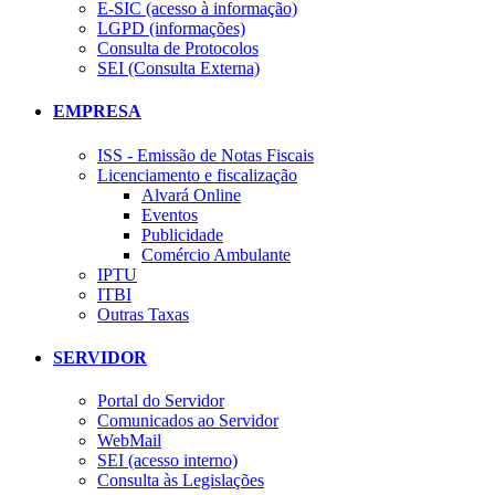
E-SIC (acesso à informação)
LGPD (informações)
Consulta de Protocolos
SEI (Consulta Externa)
EMPRESA
ISS - Emissão de Notas Fiscais
Licenciamento e fiscalização
Alvará Online
Eventos
Publicidade
Comércio Ambulante
IPTU
ITBI
Outras Taxas
SERVIDOR
Portal do Servidor
Comunicados ao Servidor
WebMail
SEI (acesso interno)
Consulta às Legislações