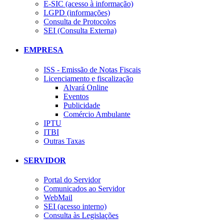
E-SIC (acesso à informação)
LGPD (informações)
Consulta de Protocolos
SEI (Consulta Externa)
EMPRESA
ISS - Emissão de Notas Fiscais
Licenciamento e fiscalização
Alvará Online
Eventos
Publicidade
Comércio Ambulante
IPTU
ITBI
Outras Taxas
SERVIDOR
Portal do Servidor
Comunicados ao Servidor
WebMail
SEI (acesso interno)
Consulta às Legislações