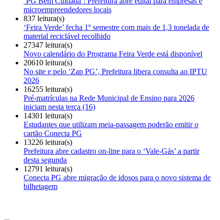
‘PG Bem Cuidada’: Prefeitura abre edital para empresas e
microempreendedores locais
837 leitura(s)
‘Feira Verde’ fecha 1º semestre com mais de 1,3 tonelada de
material reciclável recolhido
27347 leitura(s)
Novo calendário do Programa Feira Verde está disponível
20610 leitura(s)
No site e pelo ‘Zap PG’, Prefeitura libera consulta ao IPTU
2026
16255 leitura(s)
Pré-matrículas na Rede Municipal de Ensino para 2026
iniciam nesta terça (16)
14301 leitura(s)
Estudantes que utilizam meia-passagem poderão emitir o
cartão Conecta PG
13226 leitura(s)
Prefeitura abre cadastro on-line para o ‘Vale-Gás’ a partir
desta segunda
12791 leitura(s)
Conecta PG abre migração de idosos para o novo sistema de
bilhetagem