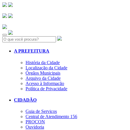
Search:
A PREFEITURA
História da Cidade
Localização da Cidade
Órgãos Municipais
Arquivo da Cidade
Acesso à Informação
Política de Privacidade
CIDADÃO
Guia de Serviços
Central de Atendimento 156
PROCON
Ouvidoria