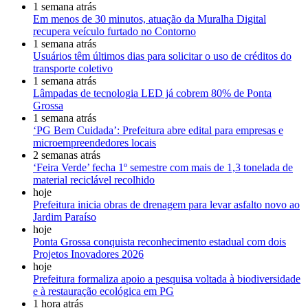
1 semana atrás
Em menos de 30 minutos, atuação da Muralha Digital
recupera veículo furtado no Contorno
1 semana atrás
Usuários têm últimos dias para solicitar o uso de créditos do
transporte coletivo
1 semana atrás
Lâmpadas de tecnologia LED já cobrem 80% de Ponta
Grossa
1 semana atrás
‘PG Bem Cuidada’: Prefeitura abre edital para empresas e
microempreendedores locais
2 semanas atrás
‘Feira Verde’ fecha 1º semestre com mais de 1,3 tonelada de
material reciclável recolhido
hoje
Prefeitura inicia obras de drenagem para levar asfalto novo ao
Jardim Paraíso
hoje
Ponta Grossa conquista reconhecimento estadual com dois
Projetos Inovadores 2026
hoje
Prefeitura formaliza apoio a pesquisa voltada à biodiversidade
e à restauração ecológica em PG
1 hora atrás