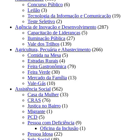
Concurso Público
(6)
Leilão
(3)
Tecnologia da Informação e Comunicação
(19)
Teste Seletivo
(2)
Agência de Inovação e Desenvolvimento
(287)
Capacitação de Lideranças
(5)
Iluminação Pública
(27)
Vale dos Trilhos
(139)
Agricultura, Pecuária e Abastecimento
(266)
Comida na Mesa
(5)
Estradas Rurais
(4)
Feira Gastronômica
(79)
Feira Verde
(30)
Mercado da Família
(13)
Vale-Gás
(10)
Assistência Social
(562)
Casa da Mulher
(33)
CRAS
(76)
Justiça no Bairro
(1)
Migrante
(1)
PCD
(5)
Pessoa com Deficiência
(9)
Oficina da Inclusão
(1)
Pessoa Idosa
(22)
Selo Social
(48)