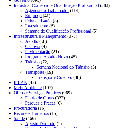
Governo
(696)
Indústria, Comércio e Qualificação Profissional
(283)
Agência do Trabalhador
(114)
Emprego
(41)
Feira da Barão
(8)
Investimento
(6)
Semana de Qualificação Profissional
(5)
Infraestrutura e Planejamento
(378)
Asfalto
(58)
Ciclovia
(4)
Pavimentação
(21)
Programa Asfalto Novo
(48)
Trânsito
(72)
Semana Nacional do Trânsito
(3)
Transporte
(69)
Transporte Coletivo
(48)
IPLAN
(42)
Meio Ambiente
(197)
Obras e Serviços Públicos
(969)
Diário de Obras
(833)
Parques e Praças
(6)
Procuradoria
(16)
Recursos Humanos
(15)
Saúde
(466)
Agosto Dourado
(1)