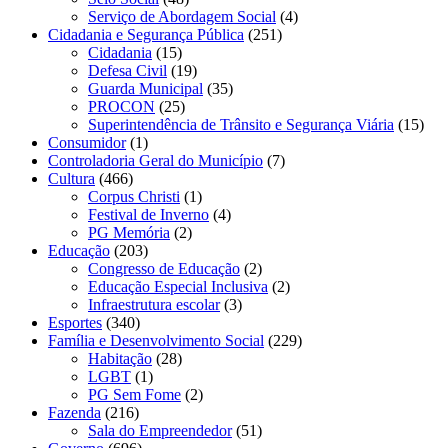
Serviço de Abordagem Social
(4)
Cidadania e Segurança Pública
(251)
Cidadania
(15)
Defesa Civil
(19)
Guarda Municipal
(35)
PROCON
(25)
Superintendência de Trânsito e Segurança Viária
(15)
Consumidor
(1)
Controladoria Geral do Município
(7)
Cultura
(466)
Corpus Christi
(1)
Festival de Inverno
(4)
PG Memória
(2)
Educação
(203)
Congresso de Educação
(2)
Educação Especial Inclusiva
(2)
Infraestrutura escolar
(3)
Esportes
(340)
Família e Desenvolvimento Social
(229)
Habitação
(28)
LGBT
(1)
PG Sem Fome
(2)
Fazenda
(216)
Sala do Empreendedor
(51)