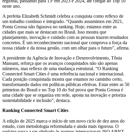
regional, passando para 13ª em 2023 e 2024, até chegar ao Top 10
neste ano.
A prefeita Elizabeth Schmidt celebra a conquista como reflexo de
um trabalho contínuo e integrado. “Quando assumimos em 2021,
Ponta Grossa não figurava no ranking. Hoje, estamos entre as
cidades que mais se destacam no Brasil. Isso mostra que
planejamento, inovação e cuidado com as pessoas trazem resultados
concretos. É um reconhecimento nacional que comprova a força da
nossa cidade e da nossa gestão, com um olhar para o futuro”, afirma.
A presidente da Agência de Inovação e Desenvolvimento, Tônia
Mansani, reforça que os avanços conquistados não são apenas
números, mas reflexo de uma mudança estrutural. “O Ranking
Connected Smart Cities é uma referência nacional e internacional.
Cada posição conquistada mostra que estamos no caminho certo,
transformando dados em políticas públicas efetivas. Estar entre as 50
primeiras do Brasil e no Top 10 do Sul prova que Ponta Grossa é
uma cidade que se organiza em rede, aposta na inovação e prioriza
sustentabilidade e inclusão”, destaca.
Ranking Connected Smart Cities
A edição de 2025 marca o início de um novo ciclo de dez anos do
estudo, com metodologia reformulada e ainda mais rigorosa. O
ranking passa a ser alinhado às normas internacionais ISO ABNT