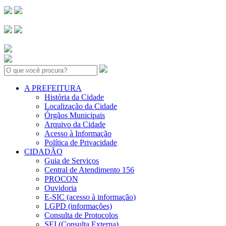
Search:
A PREFEITURA
História da Cidade
Localização da Cidade
Órgãos Municipais
Arquivo da Cidade
Acesso à Informação
Política de Privacidade
CIDADÃO
Guia de Serviços
Central de Atendimento 156
PROCON
Ouvidoria
E-SIC (acesso à informação)
LGPD (informações)
Consulta de Protocolos
SEI (Consulta Externa)