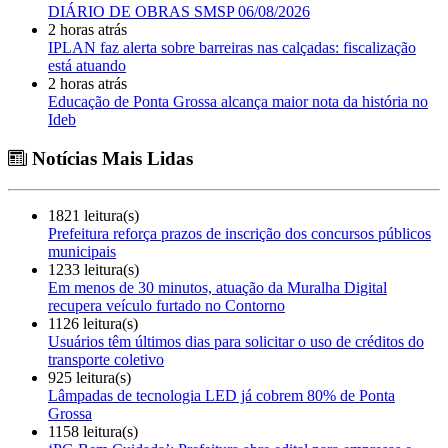
DIÁRIO DE OBRAS SMSP 06/08/2026
2 horas atrás
IPLAN faz alerta sobre barreiras nas calçadas: fiscalização
está atuando
2 horas atrás
Educação de Ponta Grossa alcança maior nota da história no
Ideb
Notícias Mais Lidas
1821 leitura(s)
Prefeitura reforça prazos de inscrição dos concursos públicos
municipais
1233 leitura(s)
Em menos de 30 minutos, atuação da Muralha Digital
recupera veículo furtado no Contorno
1126 leitura(s)
Usuários têm últimos dias para solicitar o uso de créditos do
transporte coletivo
925 leitura(s)
Lâmpadas de tecnologia LED já cobrem 80% de Ponta
Grossa
1158 leitura(s)