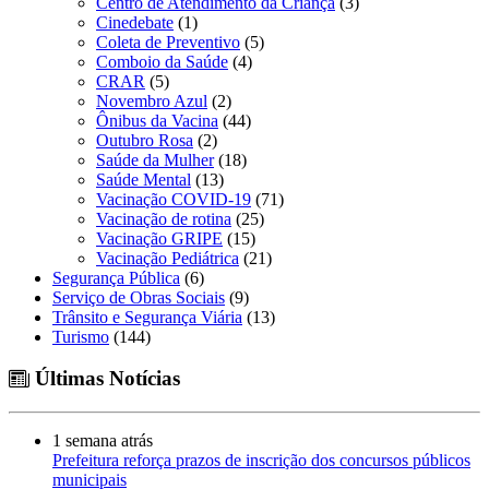
Centro de Atendimento da Criança
(3)
Cinedebate
(1)
Coleta de Preventivo
(5)
Comboio da Saúde
(4)
CRAR
(5)
Novembro Azul
(2)
Ônibus da Vacina
(44)
Outubro Rosa
(2)
Saúde da Mulher
(18)
Saúde Mental
(13)
Vacinação COVID-19
(71)
Vacinação de rotina
(25)
Vacinação GRIPE
(15)
Vacinação Pediátrica
(21)
Segurança Pública
(6)
Serviço de Obras Sociais
(9)
Trânsito e Segurança Viária
(13)
Turismo
(144)
Últimas Notícias
1 semana atrás
Prefeitura reforça prazos de inscrição dos concursos públicos
municipais