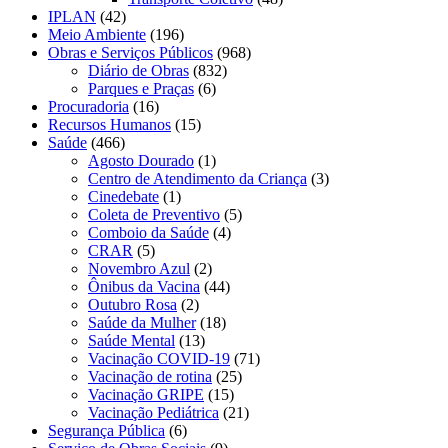
IPLAN
(42)
Meio Ambiente
(196)
Obras e Serviços Públicos
(968)
Diário de Obras
(832)
Parques e Praças
(6)
Procuradoria
(16)
Recursos Humanos
(15)
Saúde
(466)
Agosto Dourado
(1)
Centro de Atendimento da Criança
(3)
Cinedebate
(1)
Coleta de Preventivo
(5)
Comboio da Saúde
(4)
CRAR
(5)
Novembro Azul
(2)
Ônibus da Vacina
(44)
Outubro Rosa
(2)
Saúde da Mulher
(18)
Saúde Mental
(13)
Vacinação COVID-19
(71)
Vacinação de rotina
(25)
Vacinação GRIPE
(15)
Vacinação Pediátrica
(21)
Segurança Pública
(6)