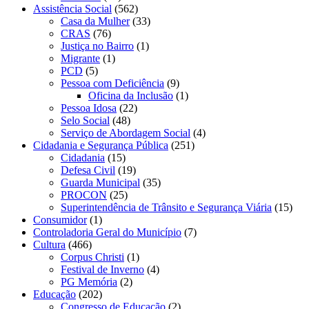
Assistência Social
(562)
Casa da Mulher
(33)
CRAS
(76)
Justiça no Bairro
(1)
Migrante
(1)
PCD
(5)
Pessoa com Deficiência
(9)
Oficina da Inclusão
(1)
Pessoa Idosa
(22)
Selo Social
(48)
Serviço de Abordagem Social
(4)
Cidadania e Segurança Pública
(251)
Cidadania
(15)
Defesa Civil
(19)
Guarda Municipal
(35)
PROCON
(25)
Superintendência de Trânsito e Segurança Viária
(15)
Consumidor
(1)
Controladoria Geral do Município
(7)
Cultura
(466)
Corpus Christi
(1)
Festival de Inverno
(4)
PG Memória
(2)
Educação
(202)
Congresso de Educação
(2)