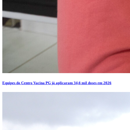
Equipes do Centro Vacina PG já aplicaram 34,6 mil doses em 2026