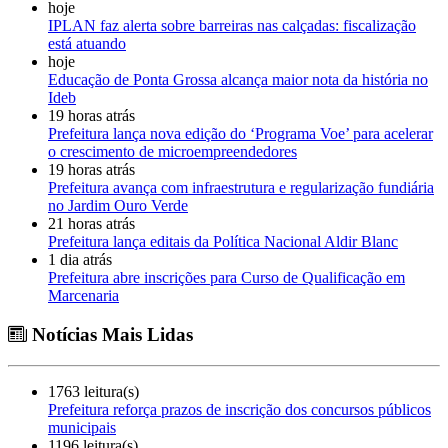
hoje
IPLAN faz alerta sobre barreiras nas calçadas: fiscalização
está atuando
hoje
Educação de Ponta Grossa alcança maior nota da história no
Ideb
19 horas atrás
Prefeitura lança nova edição do ‘Programa Voe’ para acelerar
o crescimento de microempreendedores
19 horas atrás
Prefeitura avança com infraestrutura e regularização fundiária
no Jardim Ouro Verde
21 horas atrás
Prefeitura lança editais da Política Nacional Aldir Blanc
1 dia atrás
Prefeitura abre inscrições para Curso de Qualificação em
Marcenaria
Notícias Mais Lidas
1763 leitura(s)
Prefeitura reforça prazos de inscrição dos concursos públicos
municipais
1196 leitura(s)