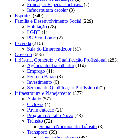
Educação Especial Inclusiva
(2)
Infraestrutura escolar
(3)
Esportes
(340)
Família e Desenvolvimento Social
(229)
Habitação
(28)
LGBT
(1)
PG Sem Fome
(2)
Fazenda
(216)
Sala do Empreendedor
(51)
Governo
(696)
Indústria, Comércio e Qualificação Profissional
(283)
Agência do Trabalhador
(114)
Emprego
(41)
Feira da Barão
(8)
Investimento
(6)
Semana de Qualificação Profissional
(5)
Infraestrutura e Planejamento
(377)
Asfalto
(57)
Ciclovia
(4)
Pavimentação
(21)
Programa Asfalto Novo
(48)
Trânsito
(72)
Semana Nacional do Trânsito
(3)
Transporte
(69)
Transporte Coletivo
(48)