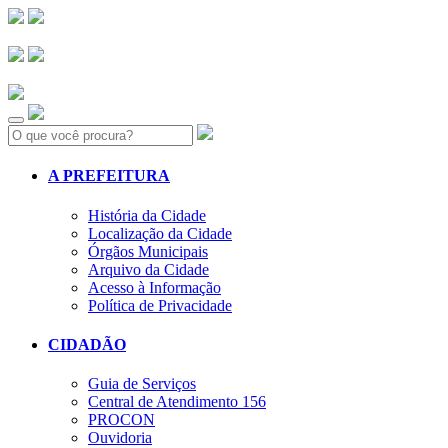
Search:
A PREFEITURA
História da Cidade
Localização da Cidade
Órgãos Municipais
Arquivo da Cidade
Acesso à Informação
Política de Privacidade
CIDADÃO
Guia de Serviços
Central de Atendimento 156
PROCON
Ouvidoria