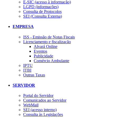
E-SIC (acesso à informação)
LGPD (informações)
Consulta de Protocolos
SEI (Consulta Externa)
EMPRESA
ISS - Emissão de Notas Fiscais
Licenciamento e fiscalização
Alvará Online
Eventos
Publicidade
Comércio Ambulante
IPTU
ITBI
Outras Taxas
SERVIDOR
Portal do Servidor
Comunicados ao Servidor
WebMail
SEI (acesso interno)
Consulta às Legislações