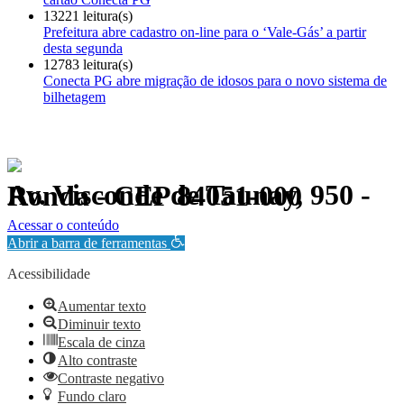
13221 leitura(s)
Prefeitura abre cadastro on-line para o ‘Vale-Gás’ a partir
desta segunda
12783 leitura(s)
Conecta PG abre migração de idosos para o novo sistema de
bilhetagem
Av. Visconde de Taunay, 950 - Ronda - CEP 84051-000
Política de Privacidade.
Acessar o conteúdo
Abrir a barra de ferramentas
Acessibilidade
Aumentar texto
Diminuir texto
Escala de cinza
Alto contraste
Contraste negativo
Fundo claro