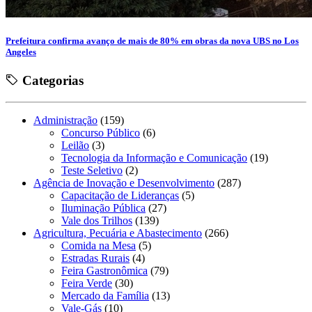
Prefeitura confirma avanço de mais de 80% em obras da nova UBS no Los
Angeles
Categorias
Administração
(159)
Concurso Público
(6)
Leilão
(3)
Tecnologia da Informação e Comunicação
(19)
Teste Seletivo
(2)
Agência de Inovação e Desenvolvimento
(287)
Capacitação de Lideranças
(5)
Iluminação Pública
(27)
Vale dos Trilhos
(139)
Agricultura, Pecuária e Abastecimento
(266)
Comida na Mesa
(5)
Estradas Rurais
(4)
Feira Gastronômica
(79)
Feira Verde
(30)
Mercado da Família
(13)
Vale-Gás
(10)