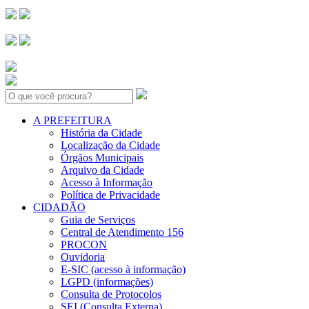
Search:
A PREFEITURA
História da Cidade
Localização da Cidade
Órgãos Municipais
Arquivo da Cidade
Acesso à Informação
Política de Privacidade
CIDADÃO
Guia de Serviços
Central de Atendimento 156
PROCON
Ouvidoria
E-SIC (acesso à informação)
LGPD (informações)
Consulta de Protocolos
SEI (Consulta Externa)