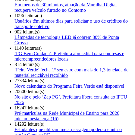
Em menos de 30 minutos, atuação da Muralha Digital
recupera veículo furtado no Contorno
1096 leitura(s)
Usuários têm últimos dias para solicitar o uso de créditos do
transporte coletivo
902 leitura(s)
Lâmpadas de tecnologia LED já cobrem 80% de Ponta
Grossa
1140 leitura(s)
‘PG Bem Cuidada’: Prefeitura abre edital para empresas e
microempreendedores locais
814 leitura(s)
‘Feira Verde’ fecha 1º semestre com mais de 1,3 tonelada de
material reciclável recolhido
27334 leitura(s)
Novo calendário do Programa Feira Verde está disponível
20600 leitura(s)
No site e pelo ‘Zap PG’, Prefeitura libera consulta ao IPTU
2026
16247 leitura(s)
Pré-matrículas na Rede Municipal de Ensino para 2026
iniciam nesta terça (16)
14292 leitura(s)
Estudantes que utilizam meia-passagem poderão emitir o
cartão Conecta PG