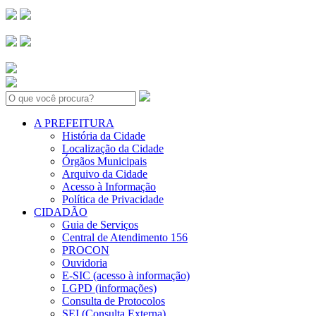
Search:
A PREFEITURA
História da Cidade
Localização da Cidade
Órgãos Municipais
Arquivo da Cidade
Acesso à Informação
Política de Privacidade
CIDADÃO
Guia de Serviços
Central de Atendimento 156
PROCON
Ouvidoria
E-SIC (acesso à informação)
LGPD (informações)
Consulta de Protocolos
SEI (Consulta Externa)