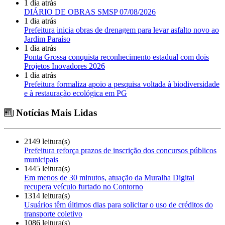
1 dia atrás
DIÁRIO DE OBRAS SMSP 07/08/2026
1 dia atrás
Prefeitura inicia obras de drenagem para levar asfalto novo ao
Jardim Paraíso
1 dia atrás
Ponta Grossa conquista reconhecimento estadual com dois
Projetos Inovadores 2026
1 dia atrás
Prefeitura formaliza apoio a pesquisa voltada à biodiversidade
e à restauração ecológica em PG
Notícias Mais Lidas
2149 leitura(s)
Prefeitura reforça prazos de inscrição dos concursos públicos
municipais
1445 leitura(s)
Em menos de 30 minutos, atuação da Muralha Digital
recupera veículo furtado no Contorno
1314 leitura(s)
Usuários têm últimos dias para solicitar o uso de créditos do
transporte coletivo
1086 leitura(s)