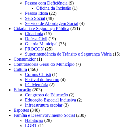
Pessoa com Deficiência
(9)
Oficina da Inclusão
(1)
Pessoa Idosa
(22)
Selo Social
(48)
Serviço de Abordagem Social
(4)
Cidadania e Segurança Pública
(251)
Cidadania
(15)
Defesa Civil
(19)
Guarda Municipal
(35)
PROCON
(25)
Superintendência de Trânsito e Segurança Viária
(15)
Consumidor
(1)
Controladoria Geral do Município
(7)
Cultura
(466)
Corpus Christi
(1)
Festival de Inverno
(4)
PG Memória
(2)
Educação
(203)
Congresso de Educação
(2)
Educação Especial Inclusiva
(2)
Infraestrutura escolar
(3)
Esportes
(340)
Família e Desenvolvimento Social
(230)
Habitação
(28)
LGBT
(1)