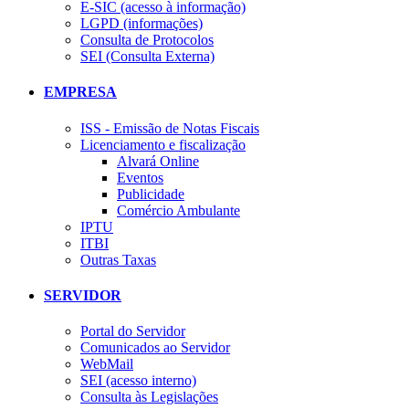
E-SIC (acesso à informação)
LGPD (informações)
Consulta de Protocolos
SEI (Consulta Externa)
EMPRESA
ISS - Emissão de Notas Fiscais
Licenciamento e fiscalização
Alvará Online
Eventos
Publicidade
Comércio Ambulante
IPTU
ITBI
Outras Taxas
SERVIDOR
Portal do Servidor
Comunicados ao Servidor
WebMail
SEI (acesso interno)
Consulta às Legislações