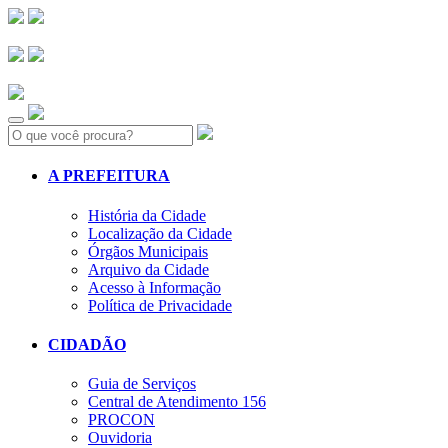
Search:
A PREFEITURA
História da Cidade
Localização da Cidade
Órgãos Municipais
Arquivo da Cidade
Acesso à Informação
Política de Privacidade
CIDADÃO
Guia de Serviços
Central de Atendimento 156
PROCON
Ouvidoria