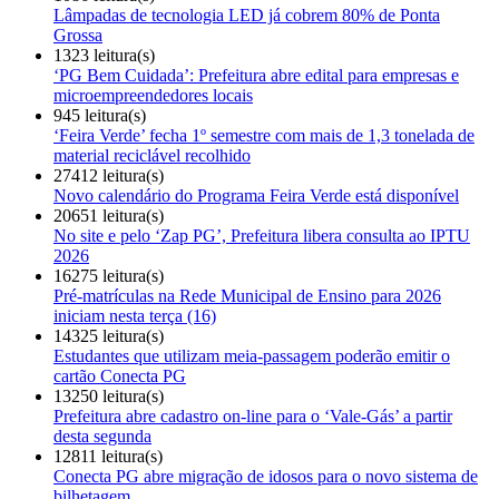
Lâmpadas de tecnologia LED já cobrem 80% de Ponta
Grossa
1323 leitura(s)
‘PG Bem Cuidada’: Prefeitura abre edital para empresas e
microempreendedores locais
945 leitura(s)
‘Feira Verde’ fecha 1º semestre com mais de 1,3 tonelada de
material reciclável recolhido
27412 leitura(s)
Novo calendário do Programa Feira Verde está disponível
20651 leitura(s)
No site e pelo ‘Zap PG’, Prefeitura libera consulta ao IPTU
2026
16275 leitura(s)
Pré-matrículas na Rede Municipal de Ensino para 2026
iniciam nesta terça (16)
14325 leitura(s)
Estudantes que utilizam meia-passagem poderão emitir o
cartão Conecta PG
13250 leitura(s)
Prefeitura abre cadastro on-line para o ‘Vale-Gás’ a partir
desta segunda
12811 leitura(s)
Conecta PG abre migração de idosos para o novo sistema de
bilhetagem