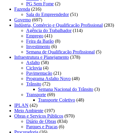
PG Sem Fome
(2)
Fazenda
(216)
Sala do Empreendedor
(51)
Governo
(697)
Indústria, Comércio e Qualificação Profissional
(283)
Agência do Trabalhador
(114)
Emprego
(41)
Feira da Barão
(8)
Investimento
(6)
Semana de Qualificação Profissional
(5)
Infraestrutura e Planejamento
(378)
Asfalto
(58)
Ciclovia
(4)
Pavimentação
(21)
Programa Asfalto Novo
(48)
Trânsito
(72)
Semana Nacional do Trânsito
(3)
Transporte
(69)
Transporte Coletivo
(48)
IPLAN
(42)
Meio Ambiente
(197)
Obras e Serviços Públicos
(970)
Diário de Obras
(834)
Parques e Praças
(6)
Procuradoria
(16)