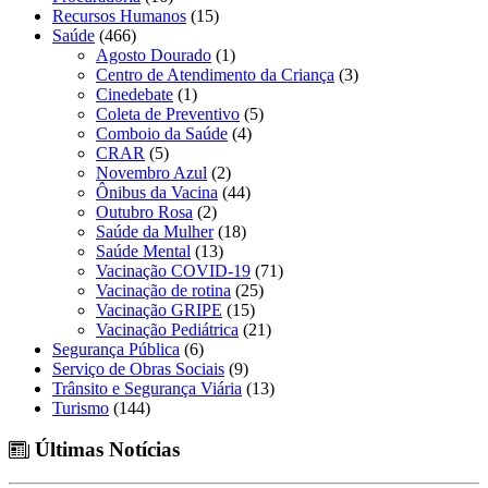
Recursos Humanos
(15)
Saúde
(466)
Agosto Dourado
(1)
Centro de Atendimento da Criança
(3)
Cinedebate
(1)
Coleta de Preventivo
(5)
Comboio da Saúde
(4)
CRAR
(5)
Novembro Azul
(2)
Ônibus da Vacina
(44)
Outubro Rosa
(2)
Saúde da Mulher
(18)
Saúde Mental
(13)
Vacinação COVID-19
(71)
Vacinação de rotina
(25)
Vacinação GRIPE
(15)
Vacinação Pediátrica
(21)
Segurança Pública
(6)
Serviço de Obras Sociais
(9)
Trânsito e Segurança Viária
(13)
Turismo
(144)
Últimas Notícias