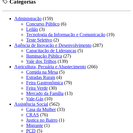
Categorias
Administração
(159)
Concurso Público
(6)
Leilão
(3)
Tecnologia da Informação e Comunicação
(19)
Teste Seletivo
(2)
Agência de Inovação e Desenvolvimento
(287)
Capacitação de Lideranças
(5)
Iluminação Pública
(27)
Vale dos Trilhos
(139)
Agricultura, Pecuária e Abastecimento
(266)
Comida na Mesa
(5)
Estradas Rurais
(4)
Feira Gastronômica
(79)
Feira Verde
(30)
Mercado da Família
(13)
Vale-Gás
(10)
Assistência Social
(562)
Casa da Mulher
(33)
CRAS
(76)
Justiça no Bairro
(1)
Migrante
(1)
PCD
(5)