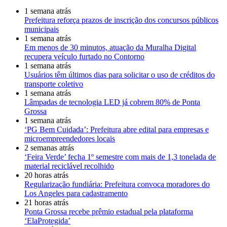
1 semana atrás
Prefeitura reforça prazos de inscrição dos concursos públicos
municipais
1 semana atrás
Em menos de 30 minutos, atuação da Muralha Digital
recupera veículo furtado no Contorno
1 semana atrás
Usuários têm últimos dias para solicitar o uso de créditos do
transporte coletivo
1 semana atrás
Lâmpadas de tecnologia LED já cobrem 80% de Ponta
Grossa
1 semana atrás
‘PG Bem Cuidada’: Prefeitura abre edital para empresas e
microempreendedores locais
2 semanas atrás
‘Feira Verde’ fecha 1º semestre com mais de 1,3 tonelada de
material reciclável recolhido
20 horas atrás
Regularização fundiária: Prefeitura convoca moradores do
Los Angeles para cadastramento
21 horas atrás
Ponta Grossa recebe prêmio estadual pela plataforma
‘ElaProtegida’