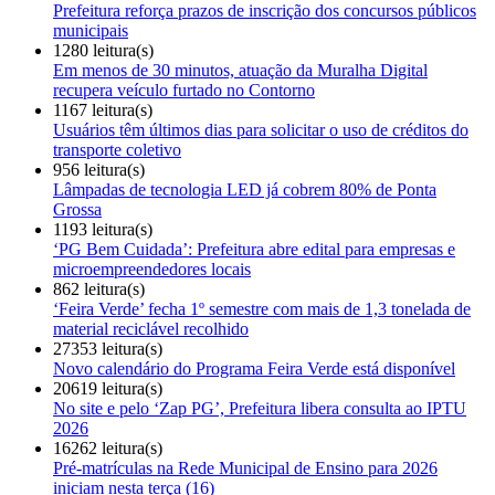
Prefeitura reforça prazos de inscrição dos concursos públicos
municipais
1280 leitura(s)
Em menos de 30 minutos, atuação da Muralha Digital
recupera veículo furtado no Contorno
1167 leitura(s)
Usuários têm últimos dias para solicitar o uso de créditos do
transporte coletivo
956 leitura(s)
Lâmpadas de tecnologia LED já cobrem 80% de Ponta
Grossa
1193 leitura(s)
‘PG Bem Cuidada’: Prefeitura abre edital para empresas e
microempreendedores locais
862 leitura(s)
‘Feira Verde’ fecha 1º semestre com mais de 1,3 tonelada de
material reciclável recolhido
27353 leitura(s)
Novo calendário do Programa Feira Verde está disponível
20619 leitura(s)
No site e pelo ‘Zap PG’, Prefeitura libera consulta ao IPTU
2026
16262 leitura(s)
Pré-matrículas na Rede Municipal de Ensino para 2026
iniciam nesta terça (16)