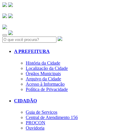
Search:
A PREFEITURA
História da Cidade
Localização da Cidade
Órgãos Municipais
Arquivo da Cidade
Acesso à Informação
Política de Privacidade
CIDADÃO
Guia de Serviços
Central de Atendimento 156
PROCON
Ouvidoria