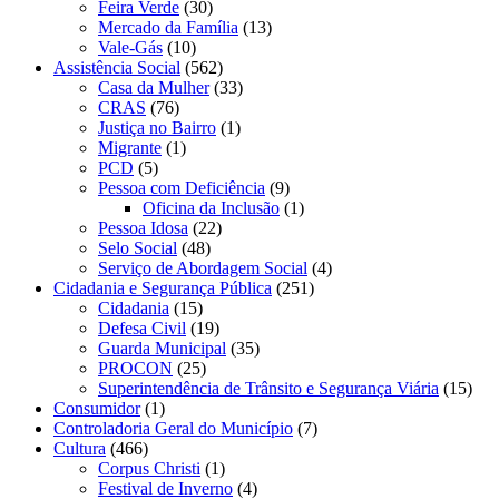
Feira Verde
(30)
Mercado da Família
(13)
Vale-Gás
(10)
Assistência Social
(562)
Casa da Mulher
(33)
CRAS
(76)
Justiça no Bairro
(1)
Migrante
(1)
PCD
(5)
Pessoa com Deficiência
(9)
Oficina da Inclusão
(1)
Pessoa Idosa
(22)
Selo Social
(48)
Serviço de Abordagem Social
(4)
Cidadania e Segurança Pública
(251)
Cidadania
(15)
Defesa Civil
(19)
Guarda Municipal
(35)
PROCON
(25)
Superintendência de Trânsito e Segurança Viária
(15)
Consumidor
(1)
Controladoria Geral do Município
(7)
Cultura
(466)
Corpus Christi
(1)
Festival de Inverno
(4)