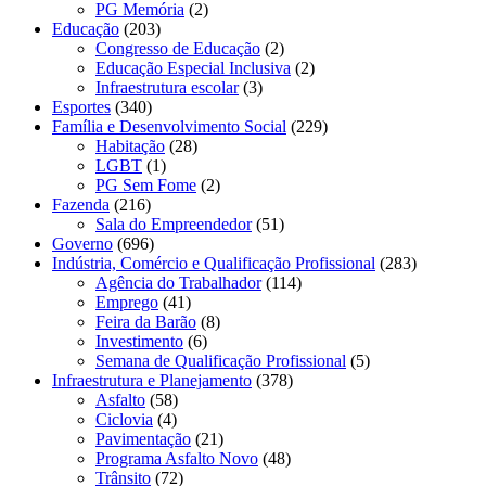
PG Memória
(2)
Educação
(203)
Congresso de Educação
(2)
Educação Especial Inclusiva
(2)
Infraestrutura escolar
(3)
Esportes
(340)
Família e Desenvolvimento Social
(229)
Habitação
(28)
LGBT
(1)
PG Sem Fome
(2)
Fazenda
(216)
Sala do Empreendedor
(51)
Governo
(696)
Indústria, Comércio e Qualificação Profissional
(283)
Agência do Trabalhador
(114)
Emprego
(41)
Feira da Barão
(8)
Investimento
(6)
Semana de Qualificação Profissional
(5)
Infraestrutura e Planejamento
(378)
Asfalto
(58)
Ciclovia
(4)
Pavimentação
(21)
Programa Asfalto Novo
(48)
Trânsito
(72)