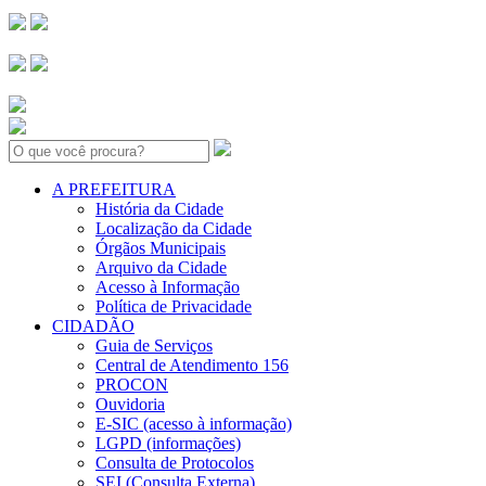
Search:
A PREFEITURA
História da Cidade
Localização da Cidade
Órgãos Municipais
Arquivo da Cidade
Acesso à Informação
Política de Privacidade
CIDADÃO
Guia de Serviços
Central de Atendimento 156
PROCON
Ouvidoria
E-SIC (acesso à informação)
LGPD (informações)
Consulta de Protocolos
SEI (Consulta Externa)