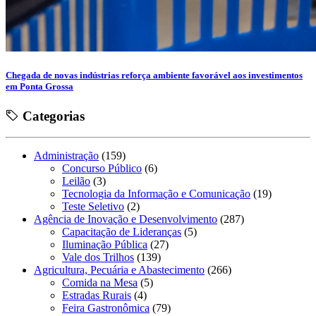
Chegada de novas indústrias reforça ambiente favorável aos investimentos
em Ponta Grossa
Categorias
Administração
(159)
Concurso Público
(6)
Leilão
(3)
Tecnologia da Informação e Comunicação
(19)
Teste Seletivo
(2)
Agência de Inovação e Desenvolvimento
(287)
Capacitação de Lideranças
(5)
Iluminação Pública
(27)
Vale dos Trilhos
(139)
Agricultura, Pecuária e Abastecimento
(266)
Comida na Mesa
(5)
Estradas Rurais
(4)
Feira Gastronômica
(79)