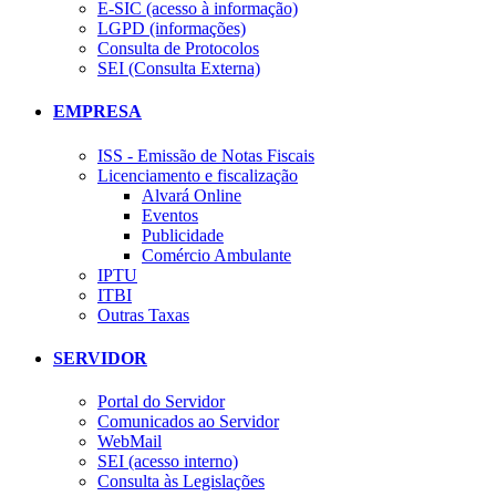
E-SIC (acesso à informação)
LGPD (informações)
Consulta de Protocolos
SEI (Consulta Externa)
EMPRESA
ISS - Emissão de Notas Fiscais
Licenciamento e fiscalização
Alvará Online
Eventos
Publicidade
Comércio Ambulante
IPTU
ITBI
Outras Taxas
SERVIDOR
Portal do Servidor
Comunicados ao Servidor
WebMail
SEI (acesso interno)
Consulta às Legislações