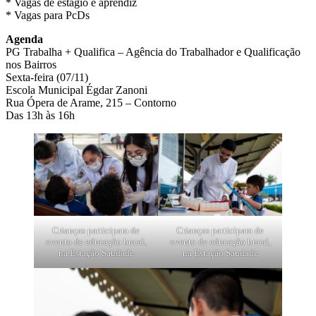
* Vagas de estágio e aprendiz
* Vagas para PcDs
Agenda
PG Trabalha + Qualifica – Agência do Trabalhador e Qualificação
nos Bairros
Sexta-feira (07/11)
Escola Municipal Égdar Zanoni
Rua Ópera de Arame, 215 – Contorno
Das 13h às 16h
Crianças participam de
Crianças participam de
evento de educação bucal,
evento de educação bucal,
na Estação Saudade
na Estação Saudade