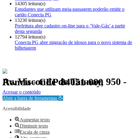
14305 leitura(s)
Estudantes que utilizam meia-passagem poderão emitir o
cartão Conecta PG
13230 leitura(s)
Prefeitura abre cadastro on-line para o ‘Vale-Gás’ a partir
desta segunda
12794 leitura(s)
Conecta PG abre migração de idosos para o novo sistema de
bilhetagem
Av. Visconde de Taunay, 950 - Ronda - CEP 84051-000
Política de Privacidade.
Acessar o conteúdo
Abrir a barra de ferramentas
Acessibilidade
Aumentar texto
Diminuir texto
Escala de cinza