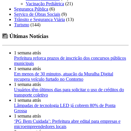
Vacinação Pediátrica
(21)
Segurança Pública
(6)
Serviço de Obras Sociais
(9)
Trânsito e Segurança Viária
(13)
Turismo
(144)
Últimas Notícias
1 semana atrás
Prefeitura reforça prazos de inscrição dos concursos públicos
municipais
1 semana atrás
Em menos de 30 minutos, atuação da Muralha Digital
recupera veículo furtado no Contorno
1 semana atrás
Usuários têm últimos dias para solicitar o uso de créditos do
transporte coletivo
1 semana atrás
Lâmpadas de tecnologia LED já cobrem 80% de Ponta
Grossa
1 semana atrás
‘PG Bem Cuidada’: Prefeitura abre edital para empresas e
microempreendedores locais