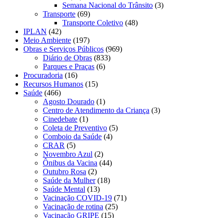
Semana Nacional do Trânsito
(3)
Transporte
(69)
Transporte Coletivo
(48)
IPLAN
(42)
Meio Ambiente
(197)
Obras e Serviços Públicos
(969)
Diário de Obras
(833)
Parques e Praças
(6)
Procuradoria
(16)
Recursos Humanos
(15)
Saúde
(466)
Agosto Dourado
(1)
Centro de Atendimento da Criança
(3)
Cinedebate
(1)
Coleta de Preventivo
(5)
Comboio da Saúde
(4)
CRAR
(5)
Novembro Azul
(2)
Ônibus da Vacina
(44)
Outubro Rosa
(2)
Saúde da Mulher
(18)
Saúde Mental
(13)
Vacinação COVID-19
(71)
Vacinação de rotina
(25)
Vacinação GRIPE
(15)