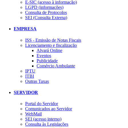
E-SIC (acesso à informação)
LGPD (informações)
Consulta de Protocolos
SEI (Consulta Externa)
EMPRESA
ISS - Emissão de Notas Fiscais
Licenciamento e fiscalização
Alvará Online
Eventos
Publicidade
Comércio Ambulante
IPTU
ITBI
Outras Taxas
SERVIDOR
Portal do Servidor
Comunicados ao Servidor
WebMail
SEI (acesso interno)
Consulta às Legislações