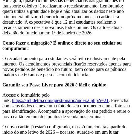
Até agora, quase 14 mil pessoas beneficiárias das gratuidades no
transporte coletivo já realizaram o recadastramento. Lembrando:
quem utiliza a gratuidade hoje e não atualizar os dados neste ano
não poderá utilizar o benefício no próximo ano – o cartão será
desativado. A expectativa é que 12 mil estudantes realizem o
recadastramento nesta nova fase, todos online. Os cartões atuais
deixarão de funcionar em 1º de janeiro de 2026.
Como fazer a migração? É online e direto no seu celular ou
computador!
O recadastramento para estudantes será feito exclusivamente pela
internet. Os atendimentos presenciais ficarão reservados apenas para
novos pedidos de benefício no futuro, bem como para os públicos
maiores de 60 anos e pessoas com deficiência.
Garantir seu Passe Livre para 2026 é fácil e rápido:
Acesse o formulário pelo
link:
https://amttdetra.com/questionario/index2.php?i=21
. Preencha
com seus dados e anexe uma foto do seu documento e uma foto sua
para identificação. Acompanhe a aprovação do seu pedido e retire o
novo cartão em um dos pontos de venda nos terminais.
O novo cartão já estará configurado, mas só funcionará a partir do
início do ano letivo de 2026 – por isso, guarde-o em um lugar