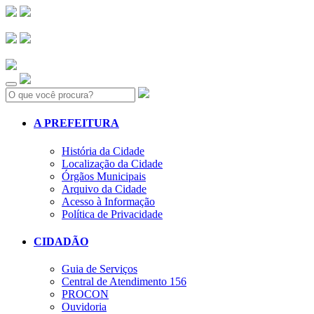
Search:
A PREFEITURA
História da Cidade
Localização da Cidade
Órgãos Municipais
Arquivo da Cidade
Acesso à Informação
Política de Privacidade
CIDADÃO
Guia de Serviços
Central de Atendimento 156
PROCON
Ouvidoria