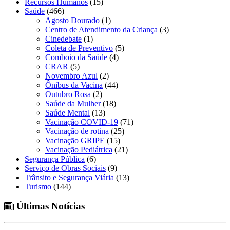
Recursos Humanos
(15)
Saúde
(466)
Agosto Dourado
(1)
Centro de Atendimento da Criança
(3)
Cinedebate
(1)
Coleta de Preventivo
(5)
Comboio da Saúde
(4)
CRAR
(5)
Novembro Azul
(2)
Ônibus da Vacina
(44)
Outubro Rosa
(2)
Saúde da Mulher
(18)
Saúde Mental
(13)
Vacinação COVID-19
(71)
Vacinação de rotina
(25)
Vacinação GRIPE
(15)
Vacinação Pediátrica
(21)
Segurança Pública
(6)
Serviço de Obras Sociais
(9)
Trânsito e Segurança Viária
(13)
Turismo
(144)
Últimas Notícias