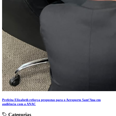
Prefeita Elizabeth reforça propostas para o Aeroporto Sant’Ana em
audiência com a ANAC
Categorias