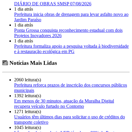
DIÁRIO DE OBRAS SMSP 07/08/2026
1 dia atrás
Prefeitura inicia obras de drenagem para levar asfalto novo ao
Jardim Paraíso
1 dia atrás
Ponta Grossa conquista reconhecimento estadual com dois
Projetos Inovadores 2026
1 dia atrás
Prefeitura formaliza apoio a pesquisa voltada à biodiversidade
e à restauração ecológica em PG
Notícias Mais Lidas
2060 leitura(s)
Prefeitura reforça prazos de inscrição dos concursos públicos
municipais
1392 leitura(s)
Em menos de 30 minutos, atuação da Muralha Digital
recupera veículo furtado no Contorno
1271 leitura(s)
Usuários têm últimos dias para solicitar o uso de créditos do
transporte coletivo
1045 leitura(s)