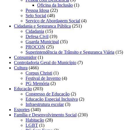
Oficina da Inclusão
(1)
Pessoa Idosa
(22)
Selo Social
(48)
Serviço de Abordagem Social
(4)
Cidadania e Segurança Pública
(251)
Cidadania
(15)
Defesa Civil
(19)
Guarda Municipal
(35)
PROCON
(25)
Superintendência de Trânsito e Segurança Viária
(15)
Consumidor
(1)
Controladoria Geral do Município
(7)
Cultura
(466)
Corpus Christi
(1)
Festival de Inverno
(4)
PG Memória
(2)
Educação
(203)
Congresso de Educação
(2)
Educação Especial Inclusiva
(2)
Infraestrutura escolar
(3)
Esportes
(340)
Família e Desenvolvimento Social
(230)
Habitação
(28)
LGBT
(1)