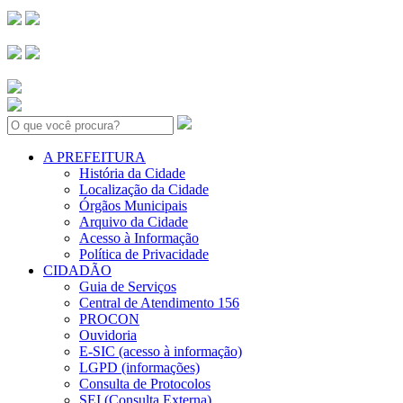
Search:
A PREFEITURA
História da Cidade
Localização da Cidade
Órgãos Municipais
Arquivo da Cidade
Acesso à Informação
Política de Privacidade
CIDADÃO
Guia de Serviços
Central de Atendimento 156
PROCON
Ouvidoria
E-SIC (acesso à informação)
LGPD (informações)
Consulta de Protocolos
SEI (Consulta Externa)