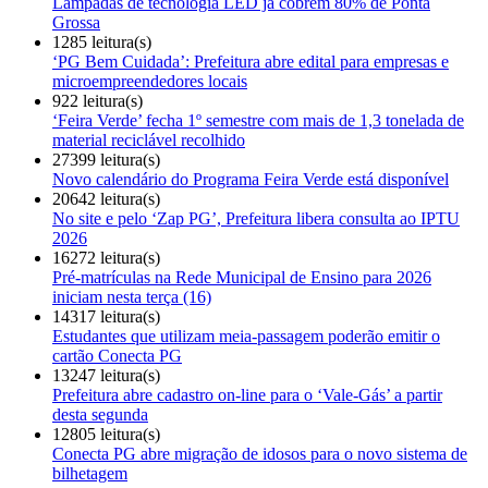
Lâmpadas de tecnologia LED já cobrem 80% de Ponta
Grossa
1285 leitura(s)
‘PG Bem Cuidada’: Prefeitura abre edital para empresas e
microempreendedores locais
922 leitura(s)
‘Feira Verde’ fecha 1º semestre com mais de 1,3 tonelada de
material reciclável recolhido
27399 leitura(s)
Novo calendário do Programa Feira Verde está disponível
20642 leitura(s)
No site e pelo ‘Zap PG’, Prefeitura libera consulta ao IPTU
2026
16272 leitura(s)
Pré-matrículas na Rede Municipal de Ensino para 2026
iniciam nesta terça (16)
14317 leitura(s)
Estudantes que utilizam meia-passagem poderão emitir o
cartão Conecta PG
13247 leitura(s)
Prefeitura abre cadastro on-line para o ‘Vale-Gás’ a partir
desta segunda
12805 leitura(s)
Conecta PG abre migração de idosos para o novo sistema de
bilhetagem