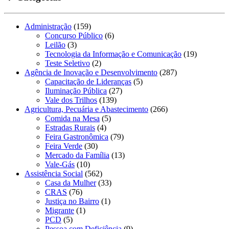
Administração
(159)
Concurso Público
(6)
Leilão
(3)
Tecnologia da Informação e Comunicação
(19)
Teste Seletivo
(2)
Agência de Inovação e Desenvolvimento
(287)
Capacitação de Lideranças
(5)
Iluminação Pública
(27)
Vale dos Trilhos
(139)
Agricultura, Pecuária e Abastecimento
(266)
Comida na Mesa
(5)
Estradas Rurais
(4)
Feira Gastronômica
(79)
Feira Verde
(30)
Mercado da Família
(13)
Vale-Gás
(10)
Assistência Social
(562)
Casa da Mulher
(33)
CRAS
(76)
Justiça no Bairro
(1)
Migrante
(1)
PCD
(5)
Pessoa com Deficiência
(9)