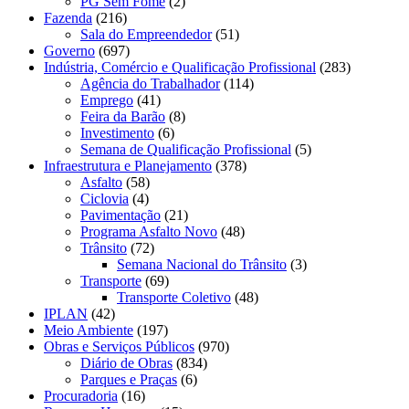
PG Sem Fome
(2)
Fazenda
(216)
Sala do Empreendedor
(51)
Governo
(697)
Indústria, Comércio e Qualificação Profissional
(283)
Agência do Trabalhador
(114)
Emprego
(41)
Feira da Barão
(8)
Investimento
(6)
Semana de Qualificação Profissional
(5)
Infraestrutura e Planejamento
(378)
Asfalto
(58)
Ciclovia
(4)
Pavimentação
(21)
Programa Asfalto Novo
(48)
Trânsito
(72)
Semana Nacional do Trânsito
(3)
Transporte
(69)
Transporte Coletivo
(48)
IPLAN
(42)
Meio Ambiente
(197)
Obras e Serviços Públicos
(970)
Diário de Obras
(834)
Parques e Praças
(6)
Procuradoria
(16)