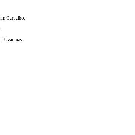
dim Carvalho.
.
i, Uvaranas.