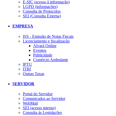
E-SIC (acesso à informação)
LGPD (informações)
Consulta de Protocolos
SEI (Consulta Externa)
EMPRESA
ISS - Emissão de Notas Fiscais
Licenciamento e fiscalização
Alvará Online
Eventos
Publicidade
Comércio Ambulante
IPTU
ITBI
Outras Taxas
SERVIDOR
Portal do Servidor
Comunicados ao Servidor
WebMail
SEI (acesso interno)
Consulta às Legislações