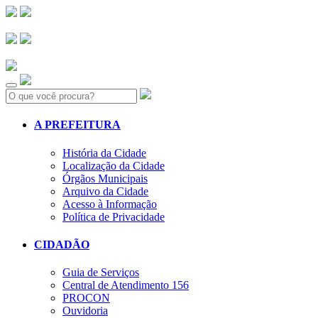
Search:
A PREFEITURA
História da Cidade
Localização da Cidade
Órgãos Municipais
Arquivo da Cidade
Acesso à Informação
Política de Privacidade
CIDADÃO
Guia de Serviços
Central de Atendimento 156
PROCON
Ouvidoria