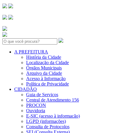
Search:
A PREFEITURA
História da Cidade
Localização da Cidade
Órgãos Municipais
Arquivo da Cidade
Acesso à Informação
Política de Privacidade
CIDADÃO
Guia de Serviços
Central de Atendimento 156
PROCON
Ouvidoria
E-SIC (acesso à informação)
LGPD (informações)
Consulta de Protocolos
SEI (Consulta Externa)