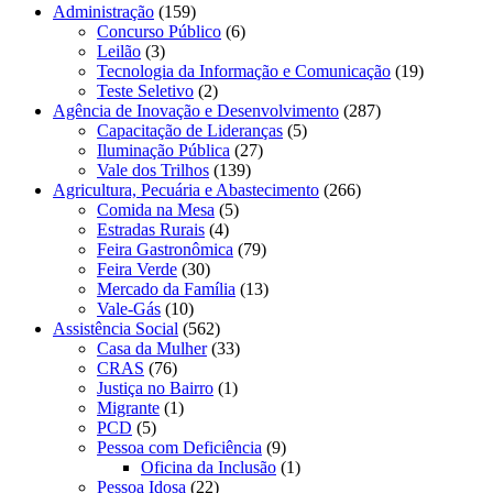
Administração
(159)
Concurso Público
(6)
Leilão
(3)
Tecnologia da Informação e Comunicação
(19)
Teste Seletivo
(2)
Agência de Inovação e Desenvolvimento
(287)
Capacitação de Lideranças
(5)
Iluminação Pública
(27)
Vale dos Trilhos
(139)
Agricultura, Pecuária e Abastecimento
(266)
Comida na Mesa
(5)
Estradas Rurais
(4)
Feira Gastronômica
(79)
Feira Verde
(30)
Mercado da Família
(13)
Vale-Gás
(10)
Assistência Social
(562)
Casa da Mulher
(33)
CRAS
(76)
Justiça no Bairro
(1)
Migrante
(1)
PCD
(5)
Pessoa com Deficiência
(9)
Oficina da Inclusão
(1)
Pessoa Idosa
(22)