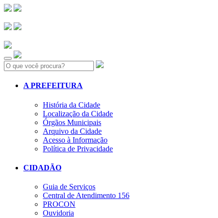
Search:
A PREFEITURA
História da Cidade
Localização da Cidade
Órgãos Municipais
Arquivo da Cidade
Acesso à Informação
Política de Privacidade
CIDADÃO
Guia de Serviços
Central de Atendimento 156
PROCON
Ouvidoria