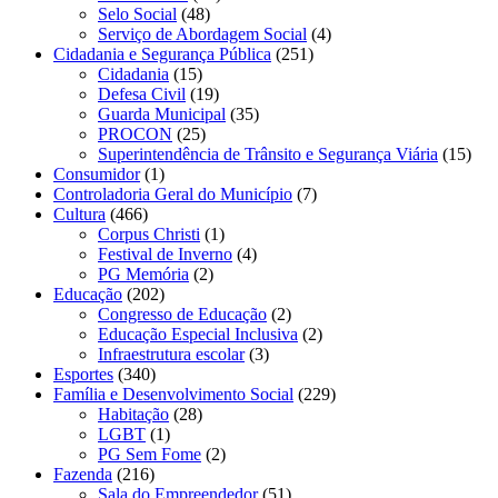
Selo Social
(48)
Serviço de Abordagem Social
(4)
Cidadania e Segurança Pública
(251)
Cidadania
(15)
Defesa Civil
(19)
Guarda Municipal
(35)
PROCON
(25)
Superintendência de Trânsito e Segurança Viária
(15)
Consumidor
(1)
Controladoria Geral do Município
(7)
Cultura
(466)
Corpus Christi
(1)
Festival de Inverno
(4)
PG Memória
(2)
Educação
(202)
Congresso de Educação
(2)
Educação Especial Inclusiva
(2)
Infraestrutura escolar
(3)
Esportes
(340)
Família e Desenvolvimento Social
(229)
Habitação
(28)
LGBT
(1)
PG Sem Fome
(2)
Fazenda
(216)
Sala do Empreendedor
(51)