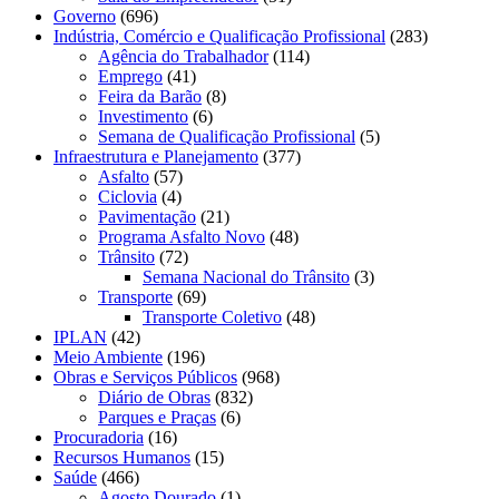
Governo
(696)
Indústria, Comércio e Qualificação Profissional
(283)
Agência do Trabalhador
(114)
Emprego
(41)
Feira da Barão
(8)
Investimento
(6)
Semana de Qualificação Profissional
(5)
Infraestrutura e Planejamento
(377)
Asfalto
(57)
Ciclovia
(4)
Pavimentação
(21)
Programa Asfalto Novo
(48)
Trânsito
(72)
Semana Nacional do Trânsito
(3)
Transporte
(69)
Transporte Coletivo
(48)
IPLAN
(42)
Meio Ambiente
(196)
Obras e Serviços Públicos
(968)
Diário de Obras
(832)
Parques e Praças
(6)
Procuradoria
(16)
Recursos Humanos
(15)
Saúde
(466)
Agosto Dourado
(1)