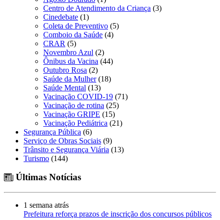
Centro de Atendimento da Criança
(3)
Cinedebate
(1)
Coleta de Preventivo
(5)
Comboio da Saúde
(4)
CRAR
(5)
Novembro Azul
(2)
Ônibus da Vacina
(44)
Outubro Rosa
(2)
Saúde da Mulher
(18)
Saúde Mental
(13)
Vacinação COVID-19
(71)
Vacinação de rotina
(25)
Vacinação GRIPE
(15)
Vacinação Pediátrica
(21)
Segurança Pública
(6)
Serviço de Obras Sociais
(9)
Trânsito e Segurança Viária
(13)
Turismo
(144)
Últimas Notícias
1 semana atrás
Prefeitura reforça prazos de inscrição dos concursos públicos