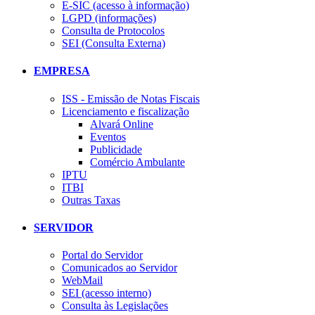
E-SIC (acesso à informação)
LGPD (informações)
Consulta de Protocolos
SEI (Consulta Externa)
EMPRESA
ISS - Emissão de Notas Fiscais
Licenciamento e fiscalização
Alvará Online
Eventos
Publicidade
Comércio Ambulante
IPTU
ITBI
Outras Taxas
SERVIDOR
Portal do Servidor
Comunicados ao Servidor
WebMail
SEI (acesso interno)
Consulta às Legislações