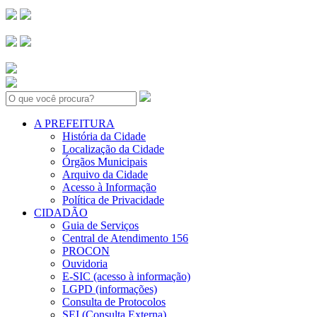
Search:
A PREFEITURA
História da Cidade
Localização da Cidade
Órgãos Municipais
Arquivo da Cidade
Acesso à Informação
Política de Privacidade
CIDADÃO
Guia de Serviços
Central de Atendimento 156
PROCON
Ouvidoria
E-SIC (acesso à informação)
LGPD (informações)
Consulta de Protocolos
SEI (Consulta Externa)