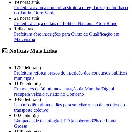
19 horas atrás
Prefeitura avança com infraestrutura e regularização fundiária
no Jardim Ouro Verde
21 horas atrás
Prefeitura lança editais da Política Nacional Aldir Blanc
1 dia atrás
Prefeitura abre inscrições para Curso de Qualificação em
Marcenaria
Notícias Mais Lidas
1762 leitura(s)
Prefeitura reforça prazos de inscrição dos concursos públicos
municipais
1195 leitura(s)
Em menos de 30 minutos, atuação da Muralha Digital
recupera veículo furtado no Contorno
1096 leitura(s)
Usuários têm últimos dias para solicitar o uso de créditos do
transporte coletivo
902 leitura(s)
Lâmpadas de tecnologia LED já cobrem 80% de Ponta
Grossa
1140 leitura(s)