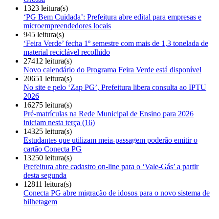
1323 leitura(s)
‘PG Bem Cuidada’: Prefeitura abre edital para empresas e
microempreendedores locais
945 leitura(s)
‘Feira Verde’ fecha 1º semestre com mais de 1,3 tonelada de
material reciclável recolhido
27412 leitura(s)
Novo calendário do Programa Feira Verde está disponível
20651 leitura(s)
No site e pelo ‘Zap PG’, Prefeitura libera consulta ao IPTU
2026
16275 leitura(s)
Pré-matrículas na Rede Municipal de Ensino para 2026
iniciam nesta terça (16)
14325 leitura(s)
Estudantes que utilizam meia-passagem poderão emitir o
cartão Conecta PG
13250 leitura(s)
Prefeitura abre cadastro on-line para o ‘Vale-Gás’ a partir
desta segunda
12811 leitura(s)
Conecta PG abre migração de idosos para o novo sistema de
bilhetagem