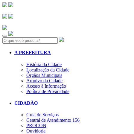
Search:
A PREFEITURA
História da Cidade
Localização da Cidade
Órgãos Municipais
Arquivo da Cidade
Acesso à Informação
Política de Privacidade
CIDADÃO
Guia de Serviços
Central de Atendimento 156
PROCON
Ouvidoria