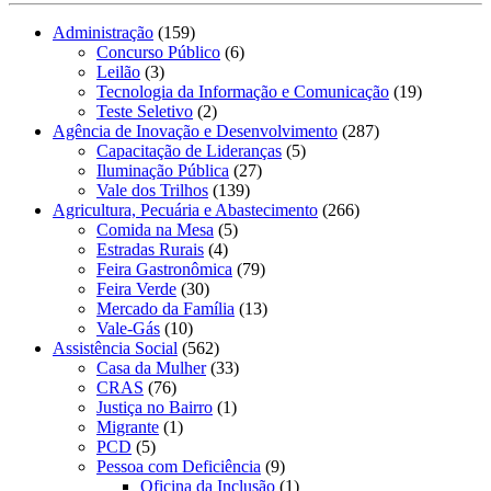
Administração
(159)
Concurso Público
(6)
Leilão
(3)
Tecnologia da Informação e Comunicação
(19)
Teste Seletivo
(2)
Agência de Inovação e Desenvolvimento
(287)
Capacitação de Lideranças
(5)
Iluminação Pública
(27)
Vale dos Trilhos
(139)
Agricultura, Pecuária e Abastecimento
(266)
Comida na Mesa
(5)
Estradas Rurais
(4)
Feira Gastronômica
(79)
Feira Verde
(30)
Mercado da Família
(13)
Vale-Gás
(10)
Assistência Social
(562)
Casa da Mulher
(33)
CRAS
(76)
Justiça no Bairro
(1)
Migrante
(1)
PCD
(5)
Pessoa com Deficiência
(9)
Oficina da Inclusão
(1)