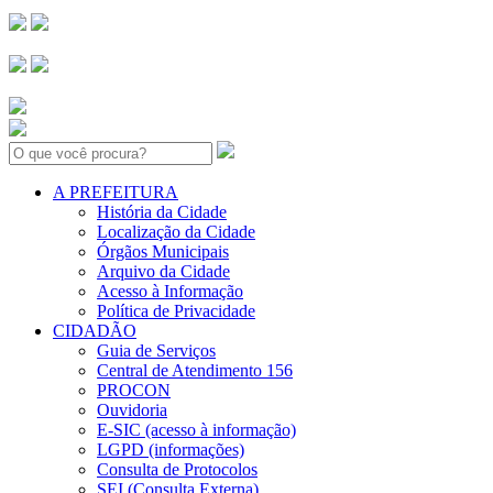
Search:
A PREFEITURA
História da Cidade
Localização da Cidade
Órgãos Municipais
Arquivo da Cidade
Acesso à Informação
Política de Privacidade
CIDADÃO
Guia de Serviços
Central de Atendimento 156
PROCON
Ouvidoria
E-SIC (acesso à informação)
LGPD (informações)
Consulta de Protocolos
SEI (Consulta Externa)