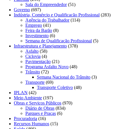
Sala do Empreendedor
(51)
Governo
(697)
Indústria, Comércio e Qualificação Profissional
(283)
Agência do Trabalhador
(114)
Emprego
(41)
Feira da Barão
(8)
Investimento
(6)
Semana de Qualificação Profissional
(5)
Infraestrutura e Planejamento
(378)
Asfalto
(58)
Ciclovia
(4)
Pavimentação
(21)
Programa Asfalto Novo
(48)
Trânsito
(72)
Semana Nacional do Trânsito
(3)
Transporte
(69)
Transporte Coletivo
(48)
IPLAN
(42)
Meio Ambiente
(197)
Obras e Serviços Públicos
(970)
Diário de Obras
(834)
Parques e Praças
(6)
Procuradoria
(16)
Recursos Humanos
(15)
Saúde
(466)