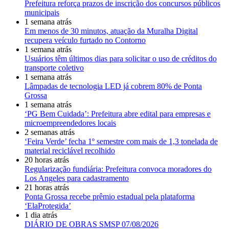
Prefeitura reforça prazos de inscrição dos concursos públicos
municipais
1 semana atrás
Em menos de 30 minutos, atuação da Muralha Digital
recupera veículo furtado no Contorno
1 semana atrás
Usuários têm últimos dias para solicitar o uso de créditos do
transporte coletivo
1 semana atrás
Lâmpadas de tecnologia LED já cobrem 80% de Ponta
Grossa
1 semana atrás
‘PG Bem Cuidada’: Prefeitura abre edital para empresas e
microempreendedores locais
2 semanas atrás
‘Feira Verde’ fecha 1º semestre com mais de 1,3 tonelada de
material reciclável recolhido
20 horas atrás
Regularização fundiária: Prefeitura convoca moradores do
Los Angeles para cadastramento
21 horas atrás
Ponta Grossa recebe prêmio estadual pela plataforma
‘ElaProtegida’
1 dia atrás
DIÁRIO DE OBRAS SMSP 07/08/2026