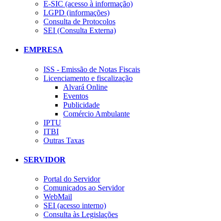
E-SIC (acesso à informação)
LGPD (informações)
Consulta de Protocolos
SEI (Consulta Externa)
EMPRESA
ISS - Emissão de Notas Fiscais
Licenciamento e fiscalização
Alvará Online
Eventos
Publicidade
Comércio Ambulante
IPTU
ITBI
Outras Taxas
SERVIDOR
Portal do Servidor
Comunicados ao Servidor
WebMail
SEI (acesso interno)
Consulta às Legislações