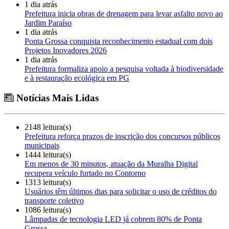
1 dia atrás
Prefeitura inicia obras de drenagem para levar asfalto novo ao
Jardim Paraíso
1 dia atrás
Ponta Grossa conquista reconhecimento estadual com dois
Projetos Inovadores 2026
1 dia atrás
Prefeitura formaliza apoio a pesquisa voltada à biodiversidade
e à restauração ecológica em PG
Notícias Mais Lidas
2148 leitura(s)
Prefeitura reforça prazos de inscrição dos concursos públicos
municipais
1444 leitura(s)
Em menos de 30 minutos, atuação da Muralha Digital
recupera veículo furtado no Contorno
1313 leitura(s)
Usuários têm últimos dias para solicitar o uso de créditos do
transporte coletivo
1086 leitura(s)
Lâmpadas de tecnologia LED já cobrem 80% de Ponta
Grossa