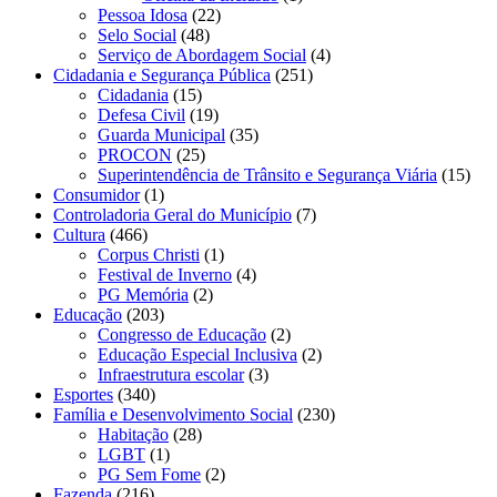
Pessoa Idosa
(22)
Selo Social
(48)
Serviço de Abordagem Social
(4)
Cidadania e Segurança Pública
(251)
Cidadania
(15)
Defesa Civil
(19)
Guarda Municipal
(35)
PROCON
(25)
Superintendência de Trânsito e Segurança Viária
(15)
Consumidor
(1)
Controladoria Geral do Município
(7)
Cultura
(466)
Corpus Christi
(1)
Festival de Inverno
(4)
PG Memória
(2)
Educação
(203)
Congresso de Educação
(2)
Educação Especial Inclusiva
(2)
Infraestrutura escolar
(3)
Esportes
(340)
Família e Desenvolvimento Social
(230)
Habitação
(28)
LGBT
(1)
PG Sem Fome
(2)
Fazenda
(216)