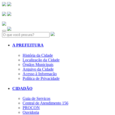
Search:
A PREFEITURA
História da Cidade
Localização da Cidade
Órgãos Municipais
Arquivo da Cidade
Acesso à Informação
Política de Privacidade
CIDADÃO
Guia de Serviços
Central de Atendimento 156
PROCON
Ouvidoria