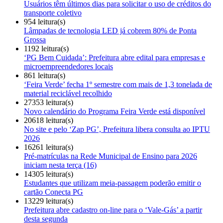
Usuários têm últimos dias para solicitar o uso de créditos do
transporte coletivo
954 leitura(s)
Lâmpadas de tecnologia LED já cobrem 80% de Ponta
Grossa
1192 leitura(s)
‘PG Bem Cuidada’: Prefeitura abre edital para empresas e
microempreendedores locais
861 leitura(s)
‘Feira Verde’ fecha 1º semestre com mais de 1,3 tonelada de
material reciclável recolhido
27353 leitura(s)
Novo calendário do Programa Feira Verde está disponível
20618 leitura(s)
No site e pelo ‘Zap PG’, Prefeitura libera consulta ao IPTU
2026
16261 leitura(s)
Pré-matrículas na Rede Municipal de Ensino para 2026
iniciam nesta terça (16)
14305 leitura(s)
Estudantes que utilizam meia-passagem poderão emitir o
cartão Conecta PG
13229 leitura(s)
Prefeitura abre cadastro on-line para o ‘Vale-Gás’ a partir
desta segunda