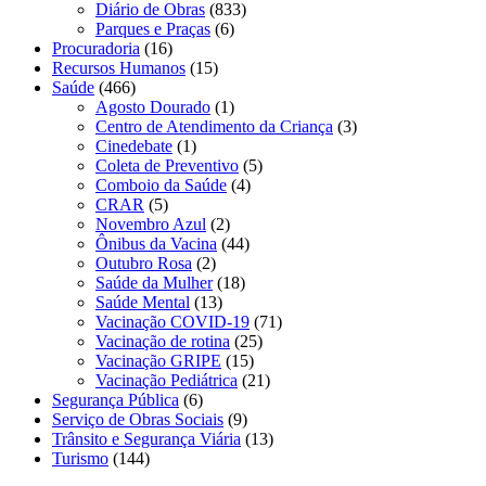
Diário de Obras
(833)
Parques e Praças
(6)
Procuradoria
(16)
Recursos Humanos
(15)
Saúde
(466)
Agosto Dourado
(1)
Centro de Atendimento da Criança
(3)
Cinedebate
(1)
Coleta de Preventivo
(5)
Comboio da Saúde
(4)
CRAR
(5)
Novembro Azul
(2)
Ônibus da Vacina
(44)
Outubro Rosa
(2)
Saúde da Mulher
(18)
Saúde Mental
(13)
Vacinação COVID-19
(71)
Vacinação de rotina
(25)
Vacinação GRIPE
(15)
Vacinação Pediátrica
(21)
Segurança Pública
(6)
Serviço de Obras Sociais
(9)
Trânsito e Segurança Viária
(13)
Turismo
(144)