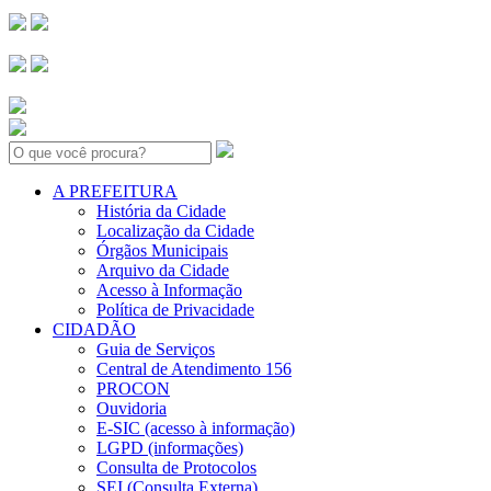
Search:
A PREFEITURA
História da Cidade
Localização da Cidade
Órgãos Municipais
Arquivo da Cidade
Acesso à Informação
Política de Privacidade
CIDADÃO
Guia de Serviços
Central de Atendimento 156
PROCON
Ouvidoria
E-SIC (acesso à informação)
LGPD (informações)
Consulta de Protocolos
SEI (Consulta Externa)