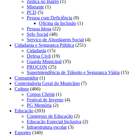
Justiça no Bairro
(1)
Migrante
(1)
PCD
(5)
Pessoa com Deficiência
(9)
Oficina da Inclusão
(1)
Pessoa Idosa
(22)
Selo Social
(48)
Serviço de Abordagem Social
(4)
Cidadania e Segurança Pública
(251)
Cidadania
(15)
Defesa Civil
(19)
Guarda Municipal
(35)
PROCON
(25)
Superintendência de Trânsito e Segurança Viária
(15)
Consumidor
(1)
Controladoria Geral do Município
(7)
Cultura
(466)
Corpus Christi
(1)
Festival de Inverno
(4)
PG Memória
(2)
Educação
(203)
Congresso de Educação
(2)
Educação Especial Inclusiva
(2)
Infraestrutura escolar
(3)
Esportes
(340)