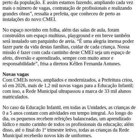
perto da população. E assim estamos fazendo, ampliando cada vez
mais o número de vagas, contratação de profissionais e realizando
grandes obras”, ressalta a prefeita, que conheceu de perto as
instalações do novo CMEI.
No espaço novinho em folha, além das salas de aula, foram
construídos um espaço multiuso, playground e em breve também
será instalado um parquinho de areia. “É uma alegria imensa poder
fazer parte da vida destas famílias, cuidar de cada criança. Nossa
missão é fazer com cada cantinho deste CMEI seja um espaço de
afeto, diversão e aprendizado, sempre com muito amor e
responsabilidade”, frisa a diretora Kéllen Fernanda Antunes.
Novas vagas
Com CMEIs novos, ampliados e modernizados, a Prefeitura criou,
só em 2026, mais de 1,2 mil novas vagas para a Educação Infantil;
com isso, a Rede Municipal ultrapassou a marca de 33 mil alunos
matriculados.
No caso da Educação Infantil, em todas as Unidades, as crianças de
0 a 5 anos contam com atividades em tempo integral. Ao longo do
dia, os pequenos recebem refeições balanceadas, um aprendizado
lúdico e muito carinho de todos os profissionais da educação; além
disso, até o final do 1º trimestre letivo, todas as crianças da Rede
Municipal receberão novos kits de uniformes.