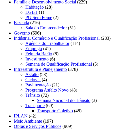
Família e Desenvolvimento Social
(229)
Habitação
(28)
LGBT
(1)
PG Sem Fome
(2)
Fazenda
(216)
Sala do Empreendedor
(51)
Governo
(696)
Indústria, Comércio e Qualificação Profissional
(283)
Agência do Trabalhador
(114)
Emprego
(41)
Feira da Barão
(8)
Investimento
(6)
Semana de Qualificação Profissional
(5)
Infraestrutura e Planejamento
(378)
Asfalto
(58)
Ciclovia
(4)
Pavimentação
(21)
Programa Asfalto Novo
(48)
Trânsito
(72)
Semana Nacional do Trânsito
(3)
Transporte
(69)
Transporte Coletivo
(48)
IPLAN
(42)
Meio Ambiente
(197)
Obras e Serviços Públicos
(969)