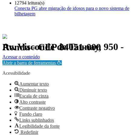
12794 leitura(s)
Conecta PG abre migração de idosos para o novo sistema de
bilhetagem
Av. Visconde de Taunay, 950 - Ronda - CEP 84051-000
Política de Privacidade.
Acessar o conteúdo
Abrir a barra de ferramentas
Acessibilidade
Aumentar texto
Diminuir texto
Escala de cinza
Alto contraste
Contraste negativo
Fundo claro
Links sublinhados
Legibilidade da fonte
Redefinir