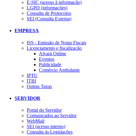
E-SIC (acesso à informação)
LGPD (informações)
Consulta de Protocolos
SEI (Consulta Externa)
EMPRESA
ISS - Emissão de Notas Fiscais
Licenciamento e fiscalização
Alvará Online
Eventos
Publicidade
Comércio Ambulante
IPTU
ITBI
Outras Taxas
SERVIDOR
Portal do Servidor
Comunicados ao Servidor
WebMail
SEI (acesso interno)
Consulta às Legislações