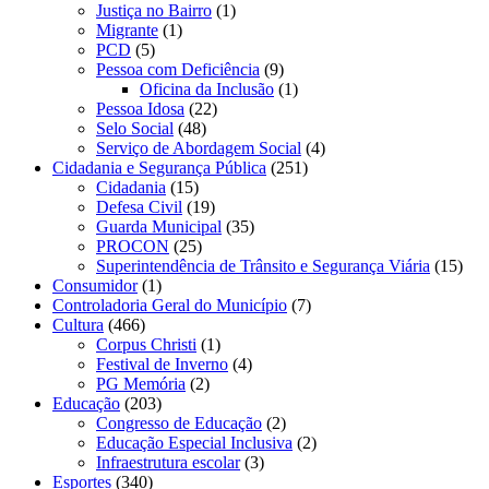
Justiça no Bairro
(1)
Migrante
(1)
PCD
(5)
Pessoa com Deficiência
(9)
Oficina da Inclusão
(1)
Pessoa Idosa
(22)
Selo Social
(48)
Serviço de Abordagem Social
(4)
Cidadania e Segurança Pública
(251)
Cidadania
(15)
Defesa Civil
(19)
Guarda Municipal
(35)
PROCON
(25)
Superintendência de Trânsito e Segurança Viária
(15)
Consumidor
(1)
Controladoria Geral do Município
(7)
Cultura
(466)
Corpus Christi
(1)
Festival de Inverno
(4)
PG Memória
(2)
Educação
(203)
Congresso de Educação
(2)
Educação Especial Inclusiva
(2)
Infraestrutura escolar
(3)
Esportes
(340)