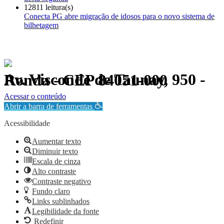
12811 leitura(s)
Conecta PG abre migração de idosos para o novo sistema de
bilhetagem
Av. Visconde de Taunay, 950 - Ronda - CEP 84051-000
Política de Privacidade.
Acessar o conteúdo
Abrir a barra de ferramentas
Acessibilidade
Aumentar texto
Diminuir texto
Escala de cinza
Alto contraste
Contraste negativo
Fundo claro
Links sublinhados
Legibilidade da fonte
Redefinir