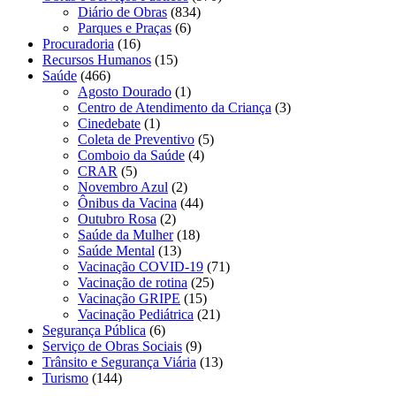
Diário de Obras
(834)
Parques e Praças
(6)
Procuradoria
(16)
Recursos Humanos
(15)
Saúde
(466)
Agosto Dourado
(1)
Centro de Atendimento da Criança
(3)
Cinedebate
(1)
Coleta de Preventivo
(5)
Comboio da Saúde
(4)
CRAR
(5)
Novembro Azul
(2)
Ônibus da Vacina
(44)
Outubro Rosa
(2)
Saúde da Mulher
(18)
Saúde Mental
(13)
Vacinação COVID-19
(71)
Vacinação de rotina
(25)
Vacinação GRIPE
(15)
Vacinação Pediátrica
(21)
Segurança Pública
(6)
Serviço de Obras Sociais
(9)
Trânsito e Segurança Viária
(13)
Turismo
(144)