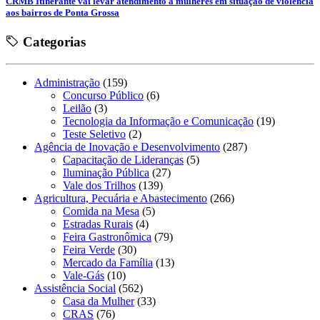
CRMB Itinerante vai levar atendimento a mulheres em situação de violência
aos bairros de Ponta Grossa
Categorias
Administração
(159)
Concurso Público
(6)
Leilão
(3)
Tecnologia da Informação e Comunicação
(19)
Teste Seletivo
(2)
Agência de Inovação e Desenvolvimento
(287)
Capacitação de Lideranças
(5)
Iluminação Pública
(27)
Vale dos Trilhos
(139)
Agricultura, Pecuária e Abastecimento
(266)
Comida na Mesa
(5)
Estradas Rurais
(4)
Feira Gastronômica
(79)
Feira Verde
(30)
Mercado da Família
(13)
Vale-Gás
(10)
Assistência Social
(562)
Casa da Mulher
(33)
CRAS
(76)