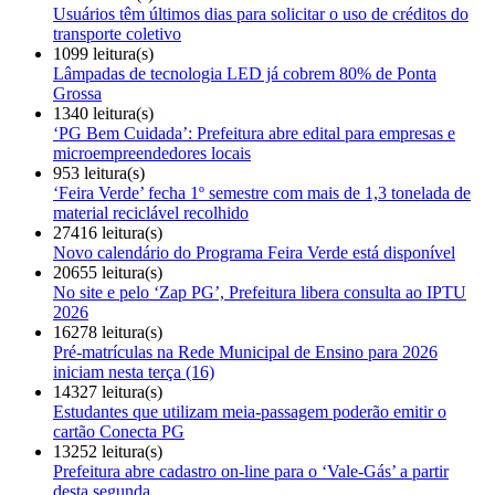
Usuários têm últimos dias para solicitar o uso de créditos do
transporte coletivo
1099 leitura(s)
Lâmpadas de tecnologia LED já cobrem 80% de Ponta
Grossa
1340 leitura(s)
‘PG Bem Cuidada’: Prefeitura abre edital para empresas e
microempreendedores locais
953 leitura(s)
‘Feira Verde’ fecha 1º semestre com mais de 1,3 tonelada de
material reciclável recolhido
27416 leitura(s)
Novo calendário do Programa Feira Verde está disponível
20655 leitura(s)
No site e pelo ‘Zap PG’, Prefeitura libera consulta ao IPTU
2026
16278 leitura(s)
Pré-matrículas na Rede Municipal de Ensino para 2026
iniciam nesta terça (16)
14327 leitura(s)
Estudantes que utilizam meia-passagem poderão emitir o
cartão Conecta PG
13252 leitura(s)
Prefeitura abre cadastro on-line para o ‘Vale-Gás’ a partir
desta segunda