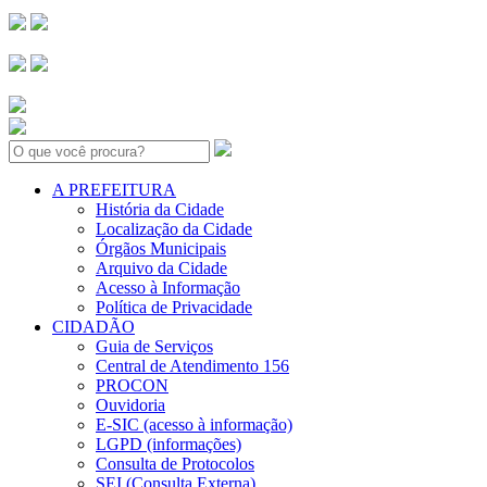
Search:
A PREFEITURA
História da Cidade
Localização da Cidade
Órgãos Municipais
Arquivo da Cidade
Acesso à Informação
Política de Privacidade
CIDADÃO
Guia de Serviços
Central de Atendimento 156
PROCON
Ouvidoria
E-SIC (acesso à informação)
LGPD (informações)
Consulta de Protocolos
SEI (Consulta Externa)