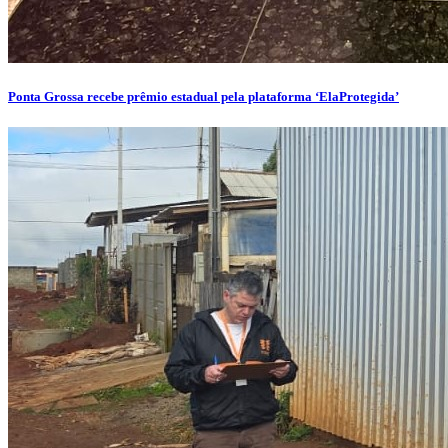
Ponta Grossa recebe prêmio estadual pela plataforma ‘ElaProtegida’