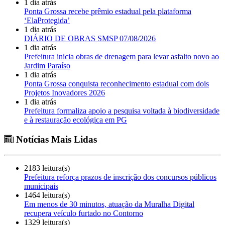
1 dia atrás
Ponta Grossa recebe prêmio estadual pela plataforma
‘ElaProtegida’
1 dia atrás
DIÁRIO DE OBRAS SMSP 07/08/2026
1 dia atrás
Prefeitura inicia obras de drenagem para levar asfalto novo ao
Jardim Paraíso
1 dia atrás
Ponta Grossa conquista reconhecimento estadual com dois
Projetos Inovadores 2026
1 dia atrás
Prefeitura formaliza apoio a pesquisa voltada à biodiversidade
e à restauração ecológica em PG
Notícias Mais Lidas
2183 leitura(s)
Prefeitura reforça prazos de inscrição dos concursos públicos
municipais
1464 leitura(s)
Em menos de 30 minutos, atuação da Muralha Digital
recupera veículo furtado no Contorno
1329 leitura(s)