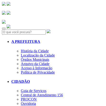
Search:
A PREFEITURA
História da Cidade
Localização da Cidade
Órgãos Municipais
Arquivo da Cidade
Acesso à Informação
Política de Privacidade
CIDADÃO
Guia de Serviços
Central de Atendimento 156
PROCON
Ouvidoria