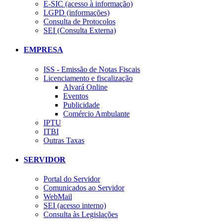
E-SIC (acesso à informação)
LGPD (informações)
Consulta de Protocolos
SEI (Consulta Externa)
EMPRESA
ISS - Emissão de Notas Fiscais
Licenciamento e fiscalização
Alvará Online
Eventos
Publicidade
Comércio Ambulante
IPTU
ITBI
Outras Taxas
SERVIDOR
Portal do Servidor
Comunicados ao Servidor
WebMail
SEI (acesso interno)
Consulta às Legislações