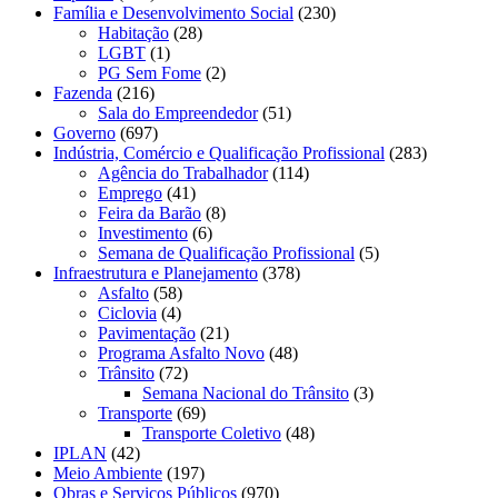
Família e Desenvolvimento Social
(230)
Habitação
(28)
LGBT
(1)
PG Sem Fome
(2)
Fazenda
(216)
Sala do Empreendedor
(51)
Governo
(697)
Indústria, Comércio e Qualificação Profissional
(283)
Agência do Trabalhador
(114)
Emprego
(41)
Feira da Barão
(8)
Investimento
(6)
Semana de Qualificação Profissional
(5)
Infraestrutura e Planejamento
(378)
Asfalto
(58)
Ciclovia
(4)
Pavimentação
(21)
Programa Asfalto Novo
(48)
Trânsito
(72)
Semana Nacional do Trânsito
(3)
Transporte
(69)
Transporte Coletivo
(48)
IPLAN
(42)
Meio Ambiente
(197)
Obras e Serviços Públicos
(970)