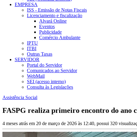
EMPRESA
ISS - Emissão de Notas Fiscais
Licenciamento e fiscalização
Alvará Online
Eventos
Publicidade
Comércio Ambulante
IPTU
ITBI
Outras Taxas
SERVIDOR
Portal do Servidor
Comunicados ao Servidor
WebMail
SEI (acesso interno)
Consulta às Legislações
Assistência Social
FASPG realiza primeiro encontro do ano c
4 meses atrás em 20 de março de 2026 às 12:40, possui 320 visualiz