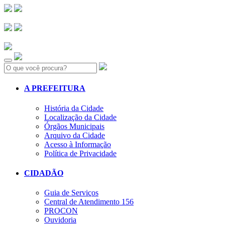
Search:
A PREFEITURA
História da Cidade
Localização da Cidade
Órgãos Municipais
Arquivo da Cidade
Acesso à Informação
Política de Privacidade
CIDADÃO
Guia de Serviços
Central de Atendimento 156
PROCON
Ouvidoria