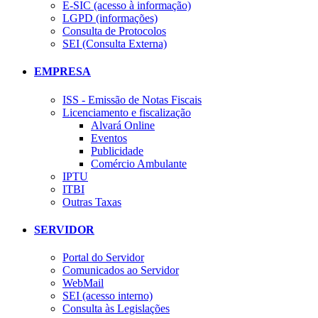
E-SIC (acesso à informação)
LGPD (informações)
Consulta de Protocolos
SEI (Consulta Externa)
EMPRESA
ISS - Emissão de Notas Fiscais
Licenciamento e fiscalização
Alvará Online
Eventos
Publicidade
Comércio Ambulante
IPTU
ITBI
Outras Taxas
SERVIDOR
Portal do Servidor
Comunicados ao Servidor
WebMail
SEI (acesso interno)
Consulta às Legislações