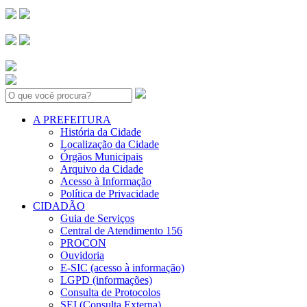
Search:
A PREFEITURA
História da Cidade
Localização da Cidade
Órgãos Municipais
Arquivo da Cidade
Acesso à Informação
Política de Privacidade
CIDADÃO
Guia de Serviços
Central de Atendimento 156
PROCON
Ouvidoria
E-SIC (acesso à informação)
LGPD (informações)
Consulta de Protocolos
SEI (Consulta Externa)