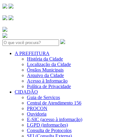
Search:
A PREFEITURA
História da Cidade
Localização da Cidade
Órgãos Municipais
Arquivo da Cidade
Acesso à Informação
Política de Privacidade
CIDADÃO
Guia de Serviços
Central de Atendimento 156
PROCON
Ouvidoria
E-SIC (acesso à informação)
LGPD (informações)
Consulta de Protocolos
SEI (Consulta Externa)