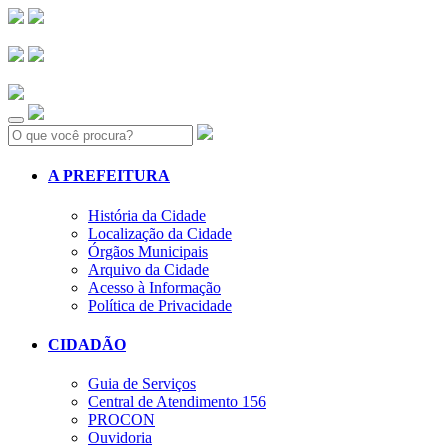
Search:
A PREFEITURA
História da Cidade
Localização da Cidade
Órgãos Municipais
Arquivo da Cidade
Acesso à Informação
Política de Privacidade
CIDADÃO
Guia de Serviços
Central de Atendimento 156
PROCON
Ouvidoria