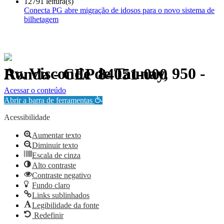
12791 leitura(s)
Conecta PG abre migração de idosos para o novo sistema de
bilhetagem
Av. Visconde de Taunay, 950 - Ronda - CEP 84051-000
Política de Privacidade.
Acessar o conteúdo
Abrir a barra de ferramentas
Acessibilidade
Aumentar texto
Diminuir texto
Escala de cinza
Alto contraste
Contraste negativo
Fundo claro
Links sublinhados
Legibilidade da fonte
Redefinir