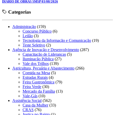
DIÁRIO DE OBRAS SMSP 03/08/2026
Categorias
Administração
(159)
Concurso Público
(6)
Leilão
(3)
Tecnologia da Informação e Comunicação
(19)
Teste Seletivo
(2)
Agência de Inovação e Desenvolvimento
(287)
Capacitação de Lideranças
(5)
Iluminação Pública
(27)
Vale dos Trilhos
(139)
Agricultura, Pecuária e Abastecimento
(266)
Comida na Mesa
(5)
Estradas Rurais
(4)
Feira Gastronômica
(79)
Feira Verde
(30)
Mercado da Família
(13)
Vale-Gás
(10)
Assistência Social
(562)
Casa da Mulher
(33)
CRAS
(76)
Justiça no Bairro
(1)