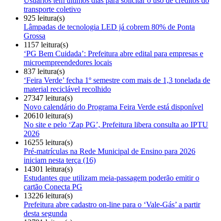
Usuários têm últimos dias para solicitar o uso de créditos do
transporte coletivo
925 leitura(s)
Lâmpadas de tecnologia LED já cobrem 80% de Ponta
Grossa
1157 leitura(s)
‘PG Bem Cuidada’: Prefeitura abre edital para empresas e
microempreendedores locais
837 leitura(s)
‘Feira Verde’ fecha 1º semestre com mais de 1,3 tonelada de
material reciclável recolhido
27347 leitura(s)
Novo calendário do Programa Feira Verde está disponível
20610 leitura(s)
No site e pelo ‘Zap PG’, Prefeitura libera consulta ao IPTU
2026
16255 leitura(s)
Pré-matrículas na Rede Municipal de Ensino para 2026
iniciam nesta terça (16)
14301 leitura(s)
Estudantes que utilizam meia-passagem poderão emitir o
cartão Conecta PG
13226 leitura(s)
Prefeitura abre cadastro on-line para o ‘Vale-Gás’ a partir
desta segunda