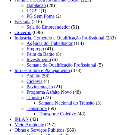
Habitação
(28)
LGBT
(1)
PG Sem Fome
(2)
Fazenda
(216)
Sala do Empreendedor
(51)
Governo
(696)
Indústria, Comércio e Qualificação Profissional
(283)
Agência do Trabalhador
(114)
Emprego
(41)
Feira da Barão
(8)
Investimento
(6)
Semana de Qualificação Profissional
(5)
Infraestrutura e Planejamento
(378)
Asfalto
(58)
Ciclovia
(4)
Pavimentação
(21)
Programa Asfalto Novo
(48)
Trânsito
(72)
Semana Nacional do Trânsito
(3)
Transporte
(69)
Transporte Coletivo
(48)
IPLAN
(42)
Meio Ambiente
(197)
Obras e Serviços Públicos
(969)