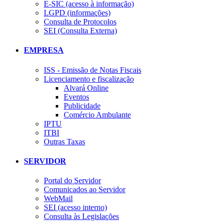
E-SIC (acesso à informação)
LGPD (informações)
Consulta de Protocolos
SEI (Consulta Externa)
EMPRESA
ISS - Emissão de Notas Fiscais
Licenciamento e fiscalização
Alvará Online
Eventos
Publicidade
Comércio Ambulante
IPTU
ITBI
Outras Taxas
SERVIDOR
Portal do Servidor
Comunicados ao Servidor
WebMail
SEI (acesso interno)
Consulta às Legislações