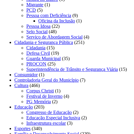
Migrante
(1)
PCD
(5)
Pessoa com Deficiência
(9)
Oficina da Inclusão
(1)
Pessoa Idosa
(22)
Selo Social
(48)
Serviço de Abordagem Social
(4)
Cidadania e Segurança Pública
(251)
Cidadania
(15)
Defesa Civil
(19)
Guarda Municipal
(35)
PROCON
(25)
Superintendência de Trânsito e Segurança Viária
(15)
Consumidor
(1)
Controladoria Geral do Município
(7)
Cultura
(466)
Corpus Christi
(1)
Festival de Inverno
(4)
PG Memória
(2)
Educação
(203)
Congresso de Educação
(2)
Educação Especial Inclusiva
(2)
Infraestrutura escolar
(3)
Esportes
(340)
Família e Desenvolvimento Social
(229)