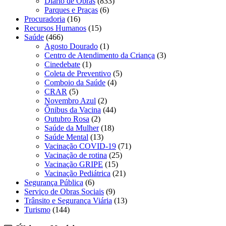
Diário de Obras
(833)
Parques e Praças
(6)
Procuradoria
(16)
Recursos Humanos
(15)
Saúde
(466)
Agosto Dourado
(1)
Centro de Atendimento da Criança
(3)
Cinedebate
(1)
Coleta de Preventivo
(5)
Comboio da Saúde
(4)
CRAR
(5)
Novembro Azul
(2)
Ônibus da Vacina
(44)
Outubro Rosa
(2)
Saúde da Mulher
(18)
Saúde Mental
(13)
Vacinação COVID-19
(71)
Vacinação de rotina
(25)
Vacinação GRIPE
(15)
Vacinação Pediátrica
(21)
Segurança Pública
(6)
Serviço de Obras Sociais
(9)
Trânsito e Segurança Viária
(13)
Turismo
(144)