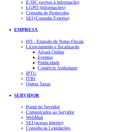
E-SIC (acesso à informação)
LGPD (informações)
Consulta de Protocolos
SEI (Consulta Externa)
EMPRESA
ISS - Emissão de Notas Fiscais
Licenciamento e fiscalização
Alvará Online
Eventos
Publicidade
Comércio Ambulante
IPTU
ITBI
Outras Taxas
SERVIDOR
Portal do Servidor
Comunicados ao Servidor
WebMail
SEI (acesso interno)
Consulta às Legislações