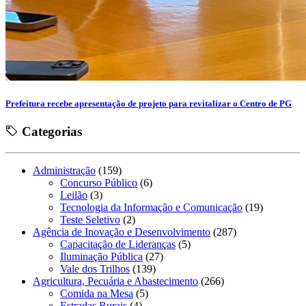
Prefeitura recebe apresentação de projeto para revitalizar o Centro de PG
Categorias
Administração
(159)
Concurso Público
(6)
Leilão
(3)
Tecnologia da Informação e Comunicação
(19)
Teste Seletivo
(2)
Agência de Inovação e Desenvolvimento
(287)
Capacitação de Lideranças
(5)
Iluminação Pública
(27)
Vale dos Trilhos
(139)
Agricultura, Pecuária e Abastecimento
(266)
Comida na Mesa
(5)
Estradas Rurais
(4)