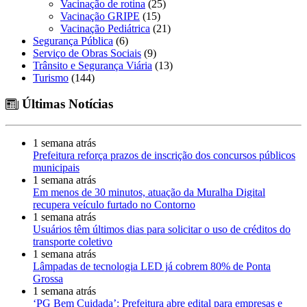
Vacinação de rotina
(25)
Vacinação GRIPE
(15)
Vacinação Pediátrica
(21)
Segurança Pública
(6)
Serviço de Obras Sociais
(9)
Trânsito e Segurança Viária
(13)
Turismo
(144)
Últimas Notícias
1 semana atrás
Prefeitura reforça prazos de inscrição dos concursos públicos
municipais
1 semana atrás
Em menos de 30 minutos, atuação da Muralha Digital
recupera veículo furtado no Contorno
1 semana atrás
Usuários têm últimos dias para solicitar o uso de créditos do
transporte coletivo
1 semana atrás
Lâmpadas de tecnologia LED já cobrem 80% de Ponta
Grossa
1 semana atrás
‘PG Bem Cuidada’: Prefeitura abre edital para empresas e