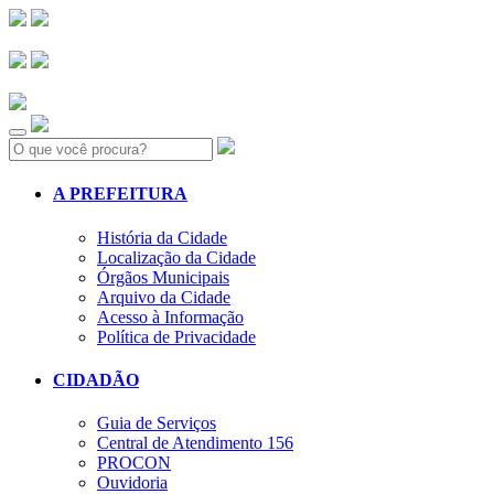
Search:
A PREFEITURA
História da Cidade
Localização da Cidade
Órgãos Municipais
Arquivo da Cidade
Acesso à Informação
Política de Privacidade
CIDADÃO
Guia de Serviços
Central de Atendimento 156
PROCON
Ouvidoria