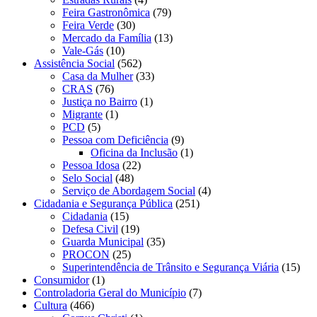
Feira Gastronômica
(79)
Feira Verde
(30)
Mercado da Família
(13)
Vale-Gás
(10)
Assistência Social
(562)
Casa da Mulher
(33)
CRAS
(76)
Justiça no Bairro
(1)
Migrante
(1)
PCD
(5)
Pessoa com Deficiência
(9)
Oficina da Inclusão
(1)
Pessoa Idosa
(22)
Selo Social
(48)
Serviço de Abordagem Social
(4)
Cidadania e Segurança Pública
(251)
Cidadania
(15)
Defesa Civil
(19)
Guarda Municipal
(35)
PROCON
(25)
Superintendência de Trânsito e Segurança Viária
(15)
Consumidor
(1)
Controladoria Geral do Município
(7)
Cultura
(466)