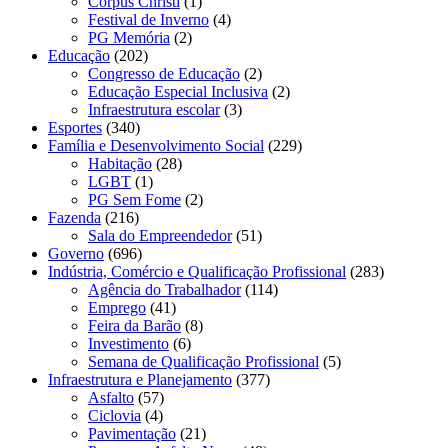
Corpus Christi
(1)
Festival de Inverno
(4)
PG Memória
(2)
Educação
(202)
Congresso de Educação
(2)
Educação Especial Inclusiva
(2)
Infraestrutura escolar
(3)
Esportes
(340)
Família e Desenvolvimento Social
(229)
Habitação
(28)
LGBT
(1)
PG Sem Fome
(2)
Fazenda
(216)
Sala do Empreendedor
(51)
Governo
(696)
Indústria, Comércio e Qualificação Profissional
(283)
Agência do Trabalhador
(114)
Emprego
(41)
Feira da Barão
(8)
Investimento
(6)
Semana de Qualificação Profissional
(5)
Infraestrutura e Planejamento
(377)
Asfalto
(57)
Ciclovia
(4)
Pavimentação
(21)