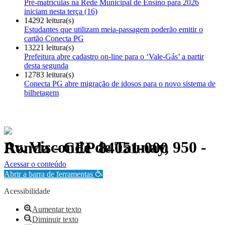
Pré-matrículas na Rede Municipal de Ensino para 2026
iniciam nesta terça (16)
14292 leitura(s)
Estudantes que utilizam meia-passagem poderão emitir o
cartão Conecta PG
13221 leitura(s)
Prefeitura abre cadastro on-line para o ‘Vale-Gás’ a partir
desta segunda
12783 leitura(s)
Conecta PG abre migração de idosos para o novo sistema de
bilhetagem
Av. Visconde de Taunay, 950 - Ronda - CEP 84051-000
Política de Privacidade.
Acessar o conteúdo
Abrir a barra de ferramentas
Acessibilidade
Aumentar texto
Diminuir texto