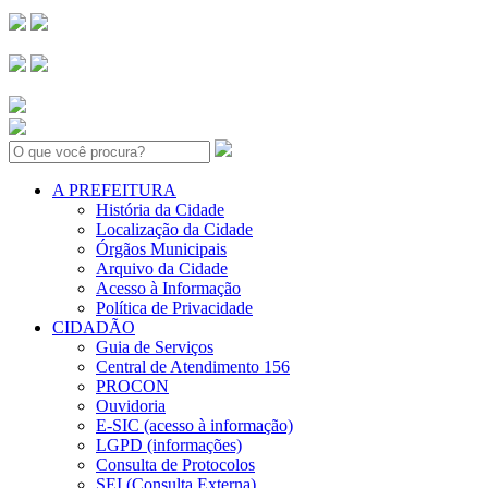
Search:
A PREFEITURA
História da Cidade
Localização da Cidade
Órgãos Municipais
Arquivo da Cidade
Acesso à Informação
Política de Privacidade
CIDADÃO
Guia de Serviços
Central de Atendimento 156
PROCON
Ouvidoria
E-SIC (acesso à informação)
LGPD (informações)
Consulta de Protocolos
SEI (Consulta Externa)