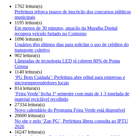
1762 leitura(s)
Prefeitura reforça prazos de inscrição dos concursos públicos
municipais
1195 leitura(s)
Em menos de 30 minutos, atuação da Muralha Digital
recupera veículo furtado no Contorno
1096 leitura(s)
Usuários têm últimos dias para solicitar o uso de créditos do
transporte coletivo
902 leitura(s)
Lâmpadas de tecnologia LED já cobrem 80% de Ponta
Grossa
1140 leitura(s)
‘PG Bem Cuidada’: Prefeitura abre edital para empresas e
microempreendedores locais
814 leitura(s)
‘Feira Verde’ fecha 1º semestre com mais de 1,3 tonelada de
material reciclável recolhido
27334 leitura(s)
Novo calendário do Programa Feira Verde está disponível
20600 leitura(s)
No site e pelo ‘Zap PG’, Prefeitura libera consulta ao IPTU
2026
16247 leitura(s)