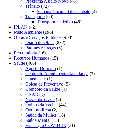
Programa Asfalto Novo
(48)
Trânsito
(72)
Semana Nacional do Trânsito
(3)
Transporte
(69)
Transporte Coletivo
(48)
IPLAN
(42)
Meio Ambiente
(196)
Obras e Serviços Públicos
(968)
Diário de Obras
(832)
Parques e Praças
(6)
Procuradoria
(16)
Recursos Humanos
(15)
Saúde
(466)
Agosto Dourado
(1)
Centro de Atendimento da Criança
(3)
Cinedebate
(1)
Coleta de Preventivo
(5)
Comboio da Saúde
(4)
CRAR
(5)
Novembro Azul
(2)
Ônibus da Vacina
(44)
Outubro Rosa
(2)
Saúde da Mulher
(18)
Saúde Mental
(13)
Vacinação COVID-19
(71)