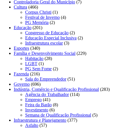
Controladoria Geral do Município
(7)
Cultura
(466)
Corpus Christi
(1)
Festival de Inverno
(4)
PG Memória
(2)
Educação
(201)
Congresso de Educação
(2)
Educação Especial Inclusiva
(2)
Infraestrutura escolar
(3)
Esportes
(340)
Família e Desenvolvimento Social
(229)
Habitação
(28)
LGBT
(1)
PG Sem Fome
(2)
Fazenda
(216)
Sala do Empreendedor
(51)
Governo
(696)
Indústria, Comércio e Qualificação Profissional
(283)
Agência do Trabalhador
(114)
Emprego
(41)
Feira da Barão
(8)
Investimento
(6)
Semana de Qualificação Profissional
(5)
Infraestrutura e Planejamento
(377)
Asfalto
(57)