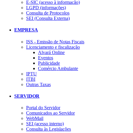
E-SIC (acesso à informação)
LGPD (informações)
Consulta de Protocolos
SEI (Consulta Externa)
EMPRESA
ISS - Emissão de Notas Fiscais
Licenciamento e fiscalização
Alvará Online
Eventos
Publicidade
Comércio Ambulante
IPTU
ITBI
Outras Taxas
SERVIDOR
Portal do Servidor
Comunicados ao Servidor
WebMail
SEI (acesso interno)
Consulta às Legislações