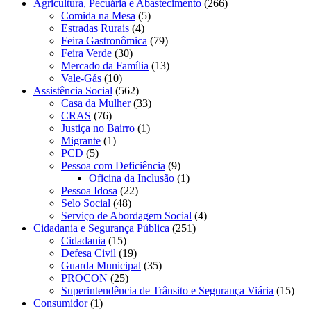
Agricultura, Pecuária e Abastecimento
(266)
Comida na Mesa
(5)
Estradas Rurais
(4)
Feira Gastronômica
(79)
Feira Verde
(30)
Mercado da Família
(13)
Vale-Gás
(10)
Assistência Social
(562)
Casa da Mulher
(33)
CRAS
(76)
Justiça no Bairro
(1)
Migrante
(1)
PCD
(5)
Pessoa com Deficiência
(9)
Oficina da Inclusão
(1)
Pessoa Idosa
(22)
Selo Social
(48)
Serviço de Abordagem Social
(4)
Cidadania e Segurança Pública
(251)
Cidadania
(15)
Defesa Civil
(19)
Guarda Municipal
(35)
PROCON
(25)
Superintendência de Trânsito e Segurança Viária
(15)
Consumidor
(1)