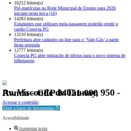
16212 leitura(s)
Pré-matrículas na Rede Municipal de Ensino para 2026
iniciam nesta terça (16)
14283 leitura(s)
Estudantes que utilizam meia-passagem poderão emitir o
cartão Conecta PG
13210 leitura(s)
Prefeitura abre cadastro on-line para o ‘Vale-Gás’ a partir
desta segunda
12777 leitura(s)
Conecta PG abre migração de idosos para o novo sistema de
bilhetagem
Av. Visconde de Taunay, 950 - Ronda - CEP 84051-000
Política de Privacidade.
Acessar o conteúdo
Abrir a barra de ferramentas
Acessibilidade
Aumentar texto