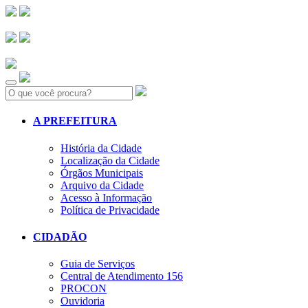
Search:
A PREFEITURA
História da Cidade
Localização da Cidade
Órgãos Municipais
Arquivo da Cidade
Acesso à Informação
Política de Privacidade
CIDADÃO
Guia de Serviços
Central de Atendimento 156
PROCON
Ouvidoria