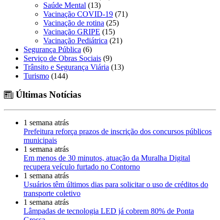
Saúde Mental
(13)
Vacinação COVID-19
(71)
Vacinação de rotina
(25)
Vacinação GRIPE
(15)
Vacinação Pediátrica
(21)
Segurança Pública
(6)
Serviço de Obras Sociais
(9)
Trânsito e Segurança Viária
(13)
Turismo
(144)
Últimas Notícias
1 semana atrás
Prefeitura reforça prazos de inscrição dos concursos públicos
municipais
1 semana atrás
Em menos de 30 minutos, atuação da Muralha Digital
recupera veículo furtado no Contorno
1 semana atrás
Usuários têm últimos dias para solicitar o uso de créditos do
transporte coletivo
1 semana atrás
Lâmpadas de tecnologia LED já cobrem 80% de Ponta
Grossa