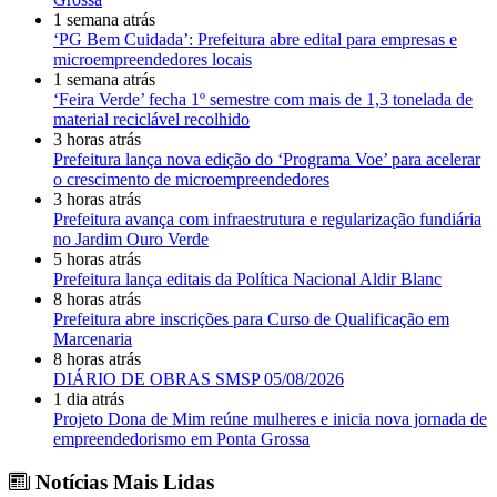
1 semana atrás
‘PG Bem Cuidada’: Prefeitura abre edital para empresas e
microempreendedores locais
1 semana atrás
‘Feira Verde’ fecha 1º semestre com mais de 1,3 tonelada de
material reciclável recolhido
3 horas atrás
Prefeitura lança nova edição do ‘Programa Voe’ para acelerar
o crescimento de microempreendedores
3 horas atrás
Prefeitura avança com infraestrutura e regularização fundiária
no Jardim Ouro Verde
5 horas atrás
Prefeitura lança editais da Política Nacional Aldir Blanc
8 horas atrás
Prefeitura abre inscrições para Curso de Qualificação em
Marcenaria
8 horas atrás
DIÁRIO DE OBRAS SMSP 05/08/2026
1 dia atrás
Projeto Dona de Mim reúne mulheres e inicia nova jornada de
empreendedorismo em Ponta Grossa
Notícias Mais Lidas