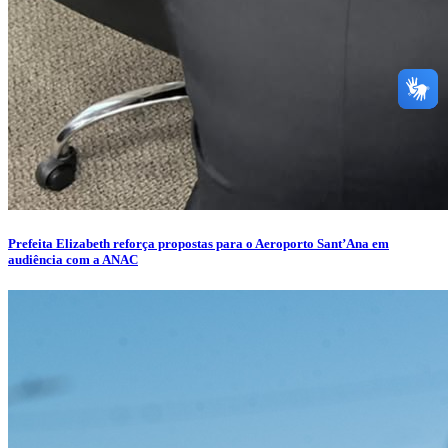
Prefeita Elizabeth reforça propostas para o Aeroporto Sant’Ana em
audiência com a ANAC