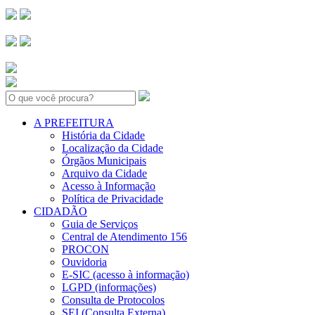
Search:
A PREFEITURA
História da Cidade
Localização da Cidade
Órgãos Municipais
Arquivo da Cidade
Acesso à Informação
Política de Privacidade
CIDADÃO
Guia de Serviços
Central de Atendimento 156
PROCON
Ouvidoria
E-SIC (acesso à informação)
LGPD (informações)
Consulta de Protocolos
SEI (Consulta Externa)