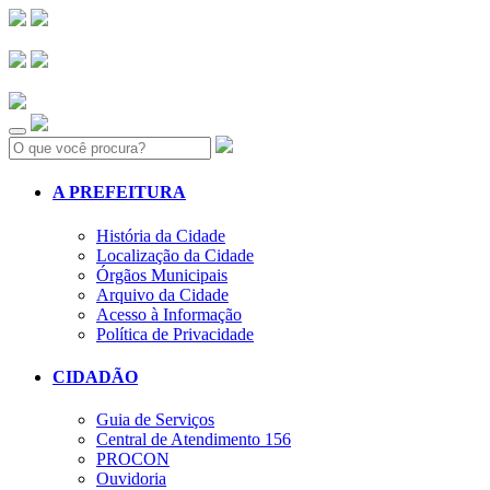
Search:
A PREFEITURA
História da Cidade
Localização da Cidade
Órgãos Municipais
Arquivo da Cidade
Acesso à Informação
Política de Privacidade
CIDADÃO
Guia de Serviços
Central de Atendimento 156
PROCON
Ouvidoria