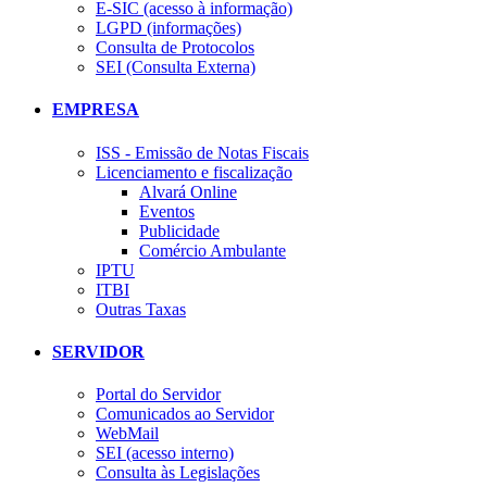
E-SIC (acesso à informação)
LGPD (informações)
Consulta de Protocolos
SEI (Consulta Externa)
EMPRESA
ISS - Emissão de Notas Fiscais
Licenciamento e fiscalização
Alvará Online
Eventos
Publicidade
Comércio Ambulante
IPTU
ITBI
Outras Taxas
SERVIDOR
Portal do Servidor
Comunicados ao Servidor
WebMail
SEI (acesso interno)
Consulta às Legislações