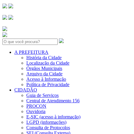
Search:
A PREFEITURA
História da Cidade
Localização da Cidade
Órgãos Municipais
Arquivo da Cidade
Acesso à Informação
Política de Privacidade
CIDADÃO
Guia de Serviços
Central de Atendimento 156
PROCON
Ouvidoria
E-SIC (acesso à informação)
LGPD (informações)
Consulta de Protocolos
SEI (Consulta Externa)