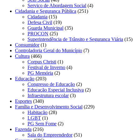
Serviço de Abordagem Social
(4)
Cidadania e Segurança Pública
(251)
Cidadania
(15)
Defesa Civil
(19)
Guarda Municipal
(35)
PROCON
(25)
Superintendência de Trânsito e Segurança Viária
(15)
Consumidor
(1)
Controladoria Geral do Município
(7)
Cultura
(466)
Corpus Christi
(1)
Festival de Inverno
(4)
PG Memória
(2)
Educação
(203)
Congresso de Educação
(2)
Educação Especial Inclusiva
(2)
Infraestrutura escolar
(3)
Esportes
(340)
Família e Desenvolvimento Social
(229)
Habitação
(28)
LGBT
(1)
PG Sem Fome
(2)
Fazenda
(216)
Sala do Empreendedor
(51)