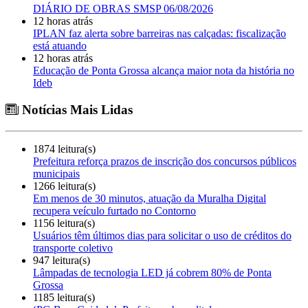
DIÁRIO DE OBRAS SMSP 06/08/2026
12 horas atrás
IPLAN faz alerta sobre barreiras nas calçadas: fiscalização
está atuando
12 horas atrás
Educação de Ponta Grossa alcança maior nota da história no
Ideb
Notícias Mais Lidas
1874 leitura(s)
Prefeitura reforça prazos de inscrição dos concursos públicos
municipais
1266 leitura(s)
Em menos de 30 minutos, atuação da Muralha Digital
recupera veículo furtado no Contorno
1156 leitura(s)
Usuários têm últimos dias para solicitar o uso de créditos do
transporte coletivo
947 leitura(s)
Lâmpadas de tecnologia LED já cobrem 80% de Ponta
Grossa
1185 leitura(s)