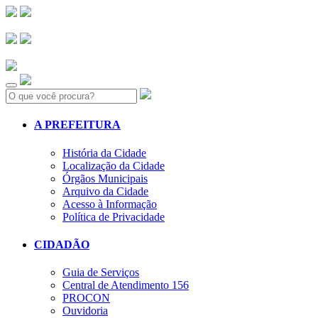
Search:
A PREFEITURA
História da Cidade
Localização da Cidade
Órgãos Municipais
Arquivo da Cidade
Acesso à Informação
Política de Privacidade
CIDADÃO
Guia de Serviços
Central de Atendimento 156
PROCON
Ouvidoria