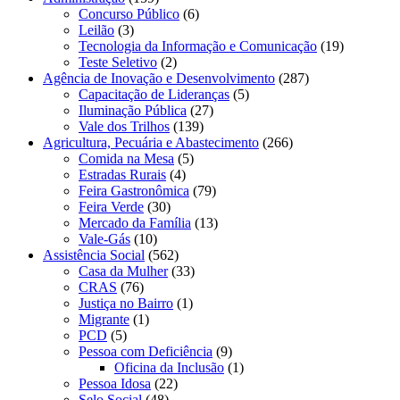
Concurso Público
(6)
Leilão
(3)
Tecnologia da Informação e Comunicação
(19)
Teste Seletivo
(2)
Agência de Inovação e Desenvolvimento
(287)
Capacitação de Lideranças
(5)
Iluminação Pública
(27)
Vale dos Trilhos
(139)
Agricultura, Pecuária e Abastecimento
(266)
Comida na Mesa
(5)
Estradas Rurais
(4)
Feira Gastronômica
(79)
Feira Verde
(30)
Mercado da Família
(13)
Vale-Gás
(10)
Assistência Social
(562)
Casa da Mulher
(33)
CRAS
(76)
Justiça no Bairro
(1)
Migrante
(1)
PCD
(5)
Pessoa com Deficiência
(9)
Oficina da Inclusão
(1)
Pessoa Idosa
(22)
Selo Social
(48)