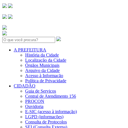
Search:
A PREFEITURA
História da Cidade
Localização da Cidade
Órgãos Municipais
Arquivo da Cidade
Acesso à Informação
Política de Privacidade
CIDADÃO
Guia de Serviços
Central de Atendimento 156
PROCON
Ouvidoria
E-SIC (acesso à informação)
LGPD (informações)
Consulta de Protocolos
SEI (Consulta Externa)