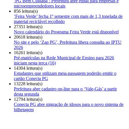
‘PG Bem Cuidada’: Prefeitura abre edital para empresas e
microempreendedores locais
856 leitura(s)
‘Feira Verde’ fecha 1º semestre com mais de 1,3 tonelada de
material reciclável recolhido
27351 leitura(s)
Novo calendário do Programa Feira Verde está disponível
20618 leitura(s)
No site e pelo ‘Zap PG’, Prefeitura libera consulta ao IPTU
2026
16261 leitura(s)
Pré-matrículas na Rede Municipal de Ensino para 2026
iniciam nesta terça (16)
14304 leitura(s)
Estudantes que utilizam meia-passagem poderão emitir o
cartão Conecta PG
13228 leitura(s)
Prefeitura abre cadastro on-line para o ‘Vale-Gás’ a partir
desta segunda
12794 leitura(s)
Conecta PG abre migração de idosos para o novo sistema de
bilhetagem