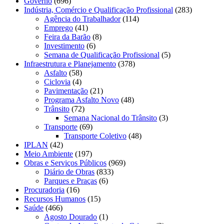
Governo
(696)
Indústria, Comércio e Qualificação Profissional
(283)
Agência do Trabalhador
(114)
Emprego
(41)
Feira da Barão
(8)
Investimento
(6)
Semana de Qualificação Profissional
(5)
Infraestrutura e Planejamento
(378)
Asfalto
(58)
Ciclovia
(4)
Pavimentação
(21)
Programa Asfalto Novo
(48)
Trânsito
(72)
Semana Nacional do Trânsito
(3)
Transporte
(69)
Transporte Coletivo
(48)
IPLAN
(42)
Meio Ambiente
(197)
Obras e Serviços Públicos
(969)
Diário de Obras
(833)
Parques e Praças
(6)
Procuradoria
(16)
Recursos Humanos
(15)
Saúde
(466)
Agosto Dourado
(1)