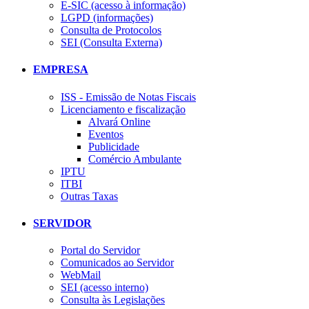
E-SIC (acesso à informação)
LGPD (informações)
Consulta de Protocolos
SEI (Consulta Externa)
EMPRESA
ISS - Emissão de Notas Fiscais
Licenciamento e fiscalização
Alvará Online
Eventos
Publicidade
Comércio Ambulante
IPTU
ITBI
Outras Taxas
SERVIDOR
Portal do Servidor
Comunicados ao Servidor
WebMail
SEI (acesso interno)
Consulta às Legislações