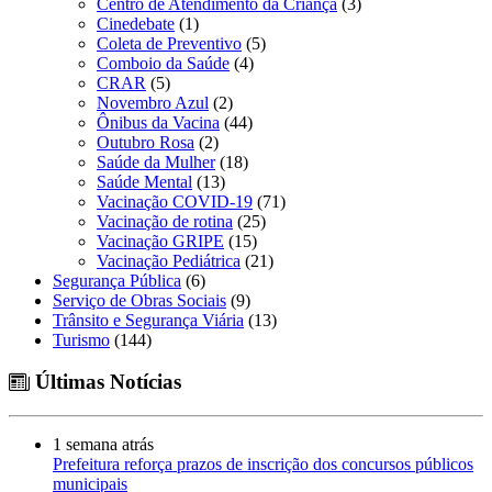
Centro de Atendimento da Criança
(3)
Cinedebate
(1)
Coleta de Preventivo
(5)
Comboio da Saúde
(4)
CRAR
(5)
Novembro Azul
(2)
Ônibus da Vacina
(44)
Outubro Rosa
(2)
Saúde da Mulher
(18)
Saúde Mental
(13)
Vacinação COVID-19
(71)
Vacinação de rotina
(25)
Vacinação GRIPE
(15)
Vacinação Pediátrica
(21)
Segurança Pública
(6)
Serviço de Obras Sociais
(9)
Trânsito e Segurança Viária
(13)
Turismo
(144)
Últimas Notícias
1 semana atrás
Prefeitura reforça prazos de inscrição dos concursos públicos
municipais