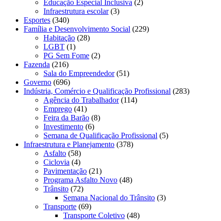
Educação Especial Inclusiva
(2)
Infraestrutura escolar
(3)
Esportes
(340)
Família e Desenvolvimento Social
(229)
Habitação
(28)
LGBT
(1)
PG Sem Fome
(2)
Fazenda
(216)
Sala do Empreendedor
(51)
Governo
(696)
Indústria, Comércio e Qualificação Profissional
(283)
Agência do Trabalhador
(114)
Emprego
(41)
Feira da Barão
(8)
Investimento
(6)
Semana de Qualificação Profissional
(5)
Infraestrutura e Planejamento
(378)
Asfalto
(58)
Ciclovia
(4)
Pavimentação
(21)
Programa Asfalto Novo
(48)
Trânsito
(72)
Semana Nacional do Trânsito
(3)
Transporte
(69)
Transporte Coletivo
(48)