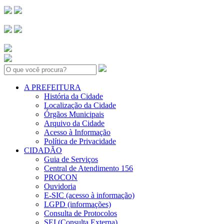
Search:
A PREFEITURA
História da Cidade
Localização da Cidade
Órgãos Municipais
Arquivo da Cidade
Acesso à Informação
Política de Privacidade
CIDADÃO
Guia de Serviços
Central de Atendimento 156
PROCON
Ouvidoria
E-SIC (acesso à informação)
LGPD (informações)
Consulta de Protocolos
SEI (Consulta Externa)