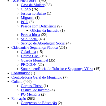
Assistência Social
(562)
Casa da Mulher
(33)
CRAS
(76)
Justiça no Bairro
(1)
Migrante
(1)
PCD
(5)
Pessoa com Deficiência
(9)
Oficina da Inclusão
(1)
Pessoa Idosa
(22)
Selo Social
(48)
Serviço de Abordagem Social
(4)
Cidadania e Segurança Pública
(251)
Cidadania
(15)
Defesa Civil
(19)
Guarda Municipal
(35)
PROCON
(25)
Superintendência de Trânsito e Segurança Viária
(15)
Consumidor
(1)
Controladoria Geral do Município
(7)
Cultura
(466)
Corpus Christi
(1)
Festival de Inverno
(4)
PG Memória
(2)
Educação
(203)
Congresso de Educação
(2)