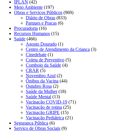
IPLAN
(42)
Meio Ambiente
(197)
Obras e Serviços Públicos
(969)
Diário de Obras
(833)
Parques e Praças
(6)
Procuradoria
(16)
Recursos Humanos
(15)
Saúde
(466)
Agosto Dourado
(1)
Centro de Atendimento da Criança
(3)
Cinedebate
(1)
Coleta de Preventivo
(5)
Comboio da Saúde
(4)
CRAR
(5)
Novembro Azul
(2)
Ônibus da Vacina
(44)
Outubro Rosa
(2)
Saúde da Mulher
(18)
Saúde Mental
(13)
Vacinação COVID-19
(71)
Vacinação de rotina
(25)
Vacinação GRIPE
(15)
Vacinação Pediátrica
(21)
Segurança Pública
(6)
Serviço de Obras Sociais
(9)