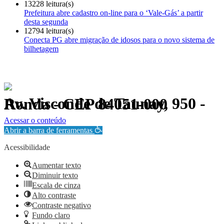
13228 leitura(s)
Prefeitura abre cadastro on-line para o ‘Vale-Gás’ a partir
desta segunda
12794 leitura(s)
Conecta PG abre migração de idosos para o novo sistema de
bilhetagem
Av. Visconde de Taunay, 950 - Ronda - CEP 84051-000
Política de Privacidade.
Acessar o conteúdo
Abrir a barra de ferramentas
Acessibilidade
Aumentar texto
Diminuir texto
Escala de cinza
Alto contraste
Contraste negativo
Fundo claro