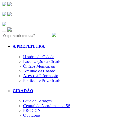
Search:
A PREFEITURA
História da Cidade
Localização da Cidade
Órgãos Municipais
Arquivo da Cidade
Acesso à Informação
Política de Privacidade
CIDADÃO
Guia de Serviços
Central de Atendimento 156
PROCON
Ouvidoria