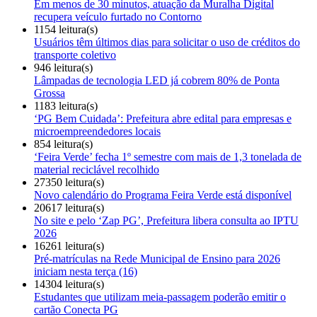
Em menos de 30 minutos, atuação da Muralha Digital
recupera veículo furtado no Contorno
1154 leitura(s)
Usuários têm últimos dias para solicitar o uso de créditos do
transporte coletivo
946 leitura(s)
Lâmpadas de tecnologia LED já cobrem 80% de Ponta
Grossa
1183 leitura(s)
‘PG Bem Cuidada’: Prefeitura abre edital para empresas e
microempreendedores locais
854 leitura(s)
‘Feira Verde’ fecha 1º semestre com mais de 1,3 tonelada de
material reciclável recolhido
27350 leitura(s)
Novo calendário do Programa Feira Verde está disponível
20617 leitura(s)
No site e pelo ‘Zap PG’, Prefeitura libera consulta ao IPTU
2026
16261 leitura(s)
Pré-matrículas na Rede Municipal de Ensino para 2026
iniciam nesta terça (16)
14304 leitura(s)
Estudantes que utilizam meia-passagem poderão emitir o
cartão Conecta PG