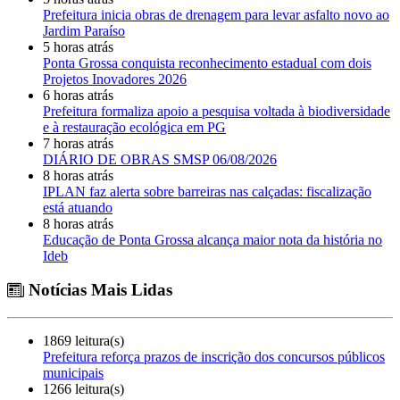
Prefeitura inicia obras de drenagem para levar asfalto novo ao
Jardim Paraíso
5 horas atrás
Ponta Grossa conquista reconhecimento estadual com dois
Projetos Inovadores 2026
6 horas atrás
Prefeitura formaliza apoio a pesquisa voltada à biodiversidade
e à restauração ecológica em PG
7 horas atrás
DIÁRIO DE OBRAS SMSP 06/08/2026
8 horas atrás
IPLAN faz alerta sobre barreiras nas calçadas: fiscalização
está atuando
8 horas atrás
Educação de Ponta Grossa alcança maior nota da história no
Ideb
Notícias Mais Lidas
1869 leitura(s)
Prefeitura reforça prazos de inscrição dos concursos públicos
municipais
1266 leitura(s)