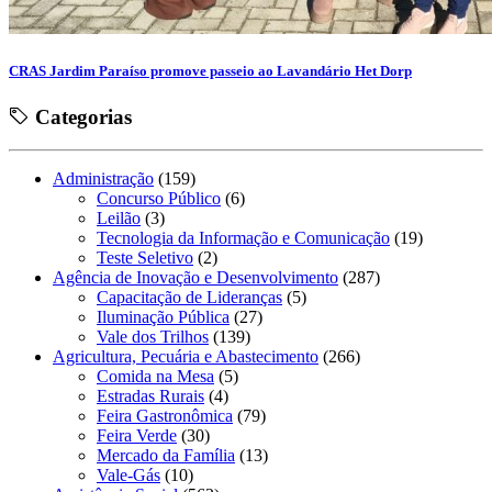
CRAS Jardim Paraíso promove passeio ao Lavandário Het Dorp
Categorias
Administração
(159)
Concurso Público
(6)
Leilão
(3)
Tecnologia da Informação e Comunicação
(19)
Teste Seletivo
(2)
Agência de Inovação e Desenvolvimento
(287)
Capacitação de Lideranças
(5)
Iluminação Pública
(27)
Vale dos Trilhos
(139)
Agricultura, Pecuária e Abastecimento
(266)
Comida na Mesa
(5)
Estradas Rurais
(4)
Feira Gastronômica
(79)
Feira Verde
(30)
Mercado da Família
(13)
Vale-Gás
(10)