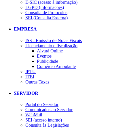
E-SIC (acesso à informação)
LGPD (informações)
Consulta de Protocolos
SEI (Consulta Externa)
EMPRESA
ISS - Emissão de Notas Fiscais
Licenciamento e fiscalização
Alvará Online
Eventos
Publicidade
Comércio Ambulante
IPTU
ITBI
Outras Taxas
SERVIDOR
Portal do Servidor
Comunicados ao Servidor
WebMail
SEI (acesso interno)
Consulta às Legislações