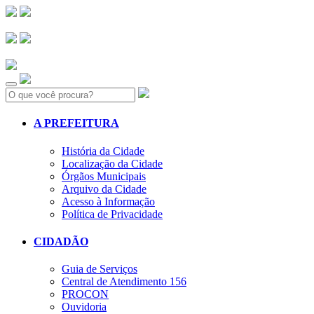
Search:
A PREFEITURA
História da Cidade
Localização da Cidade
Órgãos Municipais
Arquivo da Cidade
Acesso à Informação
Política de Privacidade
CIDADÃO
Guia de Serviços
Central de Atendimento 156
PROCON
Ouvidoria