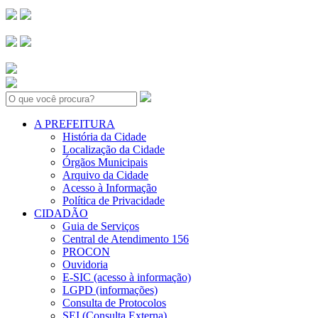
Search:
A PREFEITURA
História da Cidade
Localização da Cidade
Órgãos Municipais
Arquivo da Cidade
Acesso à Informação
Política de Privacidade
CIDADÃO
Guia de Serviços
Central de Atendimento 156
PROCON
Ouvidoria
E-SIC (acesso à informação)
LGPD (informações)
Consulta de Protocolos
SEI (Consulta Externa)