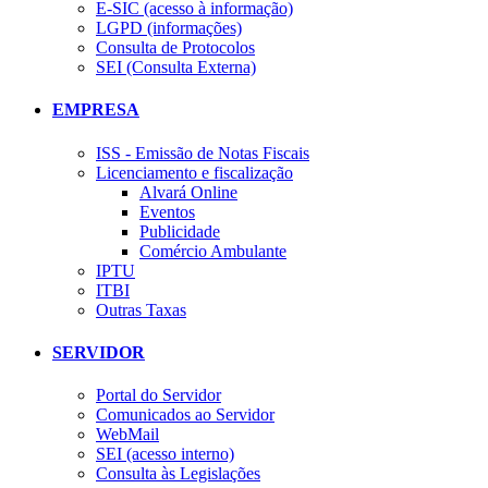
E-SIC (acesso à informação)
LGPD (informações)
Consulta de Protocolos
SEI (Consulta Externa)
EMPRESA
ISS - Emissão de Notas Fiscais
Licenciamento e fiscalização
Alvará Online
Eventos
Publicidade
Comércio Ambulante
IPTU
ITBI
Outras Taxas
SERVIDOR
Portal do Servidor
Comunicados ao Servidor
WebMail
SEI (acesso interno)
Consulta às Legislações