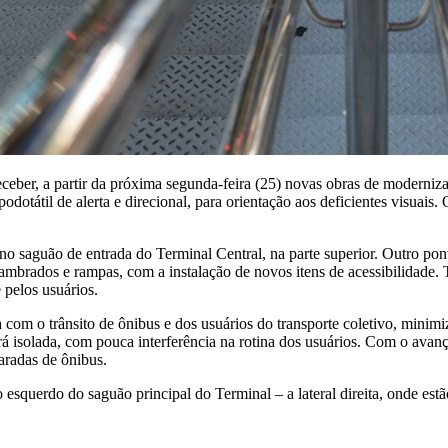
eber, a partir da próxima segunda-feira (25) novas obras de modernizaçã
podotátil de alerta e direcional, para orientação aos deficientes visuai
no saguão de entrada do Terminal Central, na parte superior. Outro pont
alambrados e rampas, com a instalação de novos itens de acessibilidade.
 pelos usuários.
a com o trânsito de ônibus e dos usuários do transporte coletivo, mini
 isolada, com pouca interferência na rotina dos usuários. Com o avanço
aradas de ônibus.
squerdo do saguão principal do Terminal – a lateral direita, onde estão 