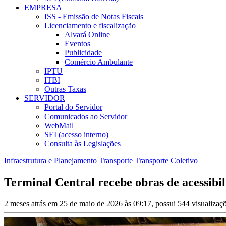
EMPRESA
ISS - Emissão de Notas Fiscais
Licenciamento e fiscalização
Alvará Online
Eventos
Publicidade
Comércio Ambulante
IPTU
ITBI
Outras Taxas
SERVIDOR
Portal do Servidor
Comunicados ao Servidor
WebMail
SEI (acesso interno)
Consulta às Legislações
Infraestrutura e Planejamento
Transporte
Transporte Coletivo
Terminal Central recebe obras de acessibi
2 meses atrás em 25 de maio de 2026 às 09:17, possui 544 visualiza