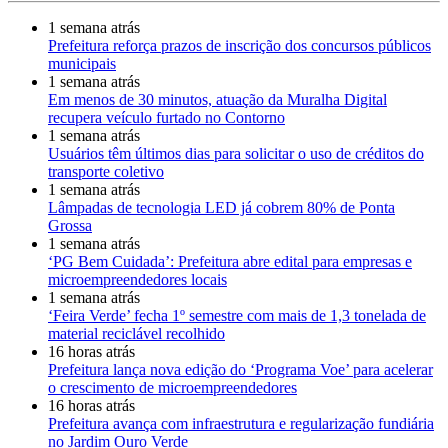
1 semana atrás
Prefeitura reforça prazos de inscrição dos concursos públicos
municipais
1 semana atrás
Em menos de 30 minutos, atuação da Muralha Digital
recupera veículo furtado no Contorno
1 semana atrás
Usuários têm últimos dias para solicitar o uso de créditos do
transporte coletivo
1 semana atrás
Lâmpadas de tecnologia LED já cobrem 80% de Ponta
Grossa
1 semana atrás
‘PG Bem Cuidada’: Prefeitura abre edital para empresas e
microempreendedores locais
1 semana atrás
‘Feira Verde’ fecha 1º semestre com mais de 1,3 tonelada de
material reciclável recolhido
16 horas atrás
Prefeitura lança nova edição do ‘Programa Voe’ para acelerar
o crescimento de microempreendedores
16 horas atrás
Prefeitura avança com infraestrutura e regularização fundiária
no Jardim Ouro Verde