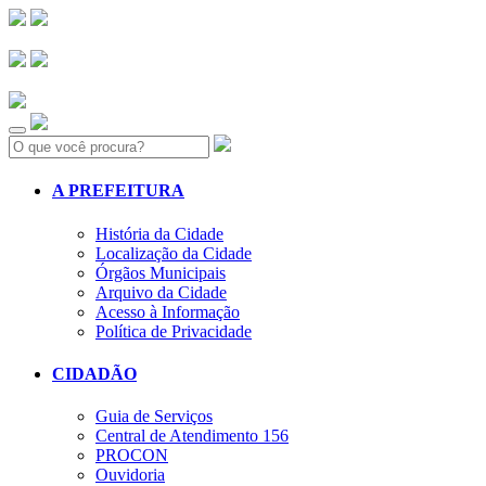
Search:
A PREFEITURA
História da Cidade
Localização da Cidade
Órgãos Municipais
Arquivo da Cidade
Acesso à Informação
Política de Privacidade
CIDADÃO
Guia de Serviços
Central de Atendimento 156
PROCON
Ouvidoria