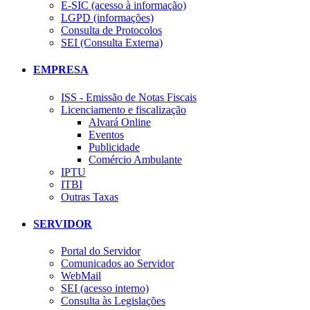
E-SIC (acesso à informação)
LGPD (informações)
Consulta de Protocolos
SEI (Consulta Externa)
EMPRESA
ISS - Emissão de Notas Fiscais
Licenciamento e fiscalização
Alvará Online
Eventos
Publicidade
Comércio Ambulante
IPTU
ITBI
Outras Taxas
SERVIDOR
Portal do Servidor
Comunicados ao Servidor
WebMail
SEI (acesso interno)
Consulta às Legislações