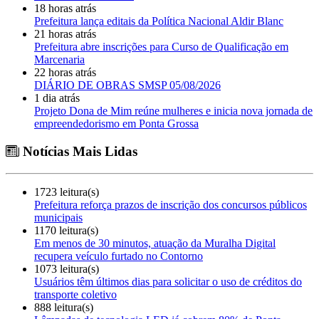
18 horas atrás
Prefeitura lança editais da Política Nacional Aldir Blanc
21 horas atrás
Prefeitura abre inscrições para Curso de Qualificação em
Marcenaria
22 horas atrás
DIÁRIO DE OBRAS SMSP 05/08/2026
1 dia atrás
Projeto Dona de Mim reúne mulheres e inicia nova jornada de
empreendedorismo em Ponta Grossa
Notícias Mais Lidas
1723 leitura(s)
Prefeitura reforça prazos de inscrição dos concursos públicos
municipais
1170 leitura(s)
Em menos de 30 minutos, atuação da Muralha Digital
recupera veículo furtado no Contorno
1073 leitura(s)
Usuários têm últimos dias para solicitar o uso de créditos do
transporte coletivo
888 leitura(s)