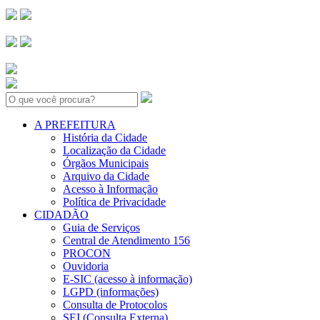
Search:
A PREFEITURA
História da Cidade
Localização da Cidade
Órgãos Municipais
Arquivo da Cidade
Acesso à Informação
Política de Privacidade
CIDADÃO
Guia de Serviços
Central de Atendimento 156
PROCON
Ouvidoria
E-SIC (acesso à informação)
LGPD (informações)
Consulta de Protocolos
SEI (Consulta Externa)