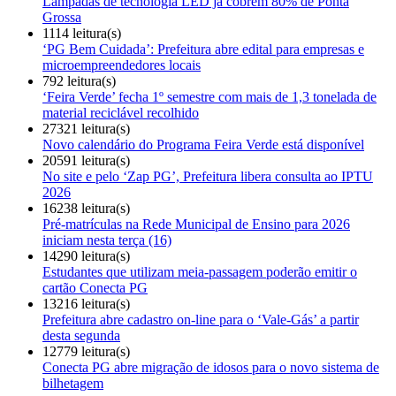
Lâmpadas de tecnologia LED já cobrem 80% de Ponta
Grossa
1114 leitura(s)
‘PG Bem Cuidada’: Prefeitura abre edital para empresas e
microempreendedores locais
792 leitura(s)
‘Feira Verde’ fecha 1º semestre com mais de 1,3 tonelada de
material reciclável recolhido
27321 leitura(s)
Novo calendário do Programa Feira Verde está disponível
20591 leitura(s)
No site e pelo ‘Zap PG’, Prefeitura libera consulta ao IPTU
2026
16238 leitura(s)
Pré-matrículas na Rede Municipal de Ensino para 2026
iniciam nesta terça (16)
14290 leitura(s)
Estudantes que utilizam meia-passagem poderão emitir o
cartão Conecta PG
13216 leitura(s)
Prefeitura abre cadastro on-line para o ‘Vale-Gás’ a partir
desta segunda
12779 leitura(s)
Conecta PG abre migração de idosos para o novo sistema de
bilhetagem