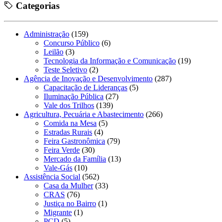
Categorias
Administração
(159)
Concurso Público
(6)
Leilão
(3)
Tecnologia da Informação e Comunicação
(19)
Teste Seletivo
(2)
Agência de Inovação e Desenvolvimento
(287)
Capacitação de Lideranças
(5)
Iluminação Pública
(27)
Vale dos Trilhos
(139)
Agricultura, Pecuária e Abastecimento
(266)
Comida na Mesa
(5)
Estradas Rurais
(4)
Feira Gastronômica
(79)
Feira Verde
(30)
Mercado da Família
(13)
Vale-Gás
(10)
Assistência Social
(562)
Casa da Mulher
(33)
CRAS
(76)
Justiça no Bairro
(1)
Migrante
(1)
PCD
(5)