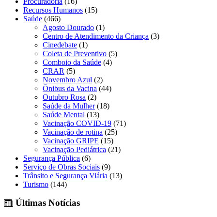
Procuradoria
(16)
Recursos Humanos
(15)
Saúde
(466)
Agosto Dourado
(1)
Centro de Atendimento da Criança
(3)
Cinedebate
(1)
Coleta de Preventivo
(5)
Comboio da Saúde
(4)
CRAR
(5)
Novembro Azul
(2)
Ônibus da Vacina
(44)
Outubro Rosa
(2)
Saúde da Mulher
(18)
Saúde Mental
(13)
Vacinação COVID-19
(71)
Vacinação de rotina
(25)
Vacinação GRIPE
(15)
Vacinação Pediátrica
(21)
Segurança Pública
(6)
Serviço de Obras Sociais
(9)
Trânsito e Segurança Viária
(13)
Turismo
(144)
Últimas Notícias