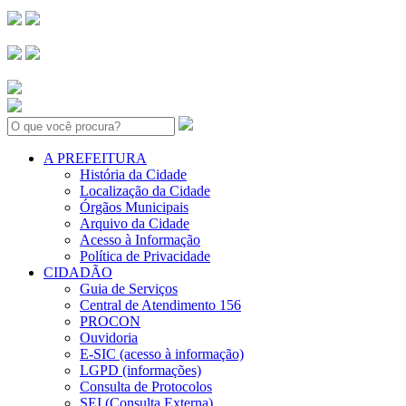
Search:
A PREFEITURA
História da Cidade
Localização da Cidade
Órgãos Municipais
Arquivo da Cidade
Acesso à Informação
Política de Privacidade
CIDADÃO
Guia de Serviços
Central de Atendimento 156
PROCON
Ouvidoria
E-SIC (acesso à informação)
LGPD (informações)
Consulta de Protocolos
SEI (Consulta Externa)