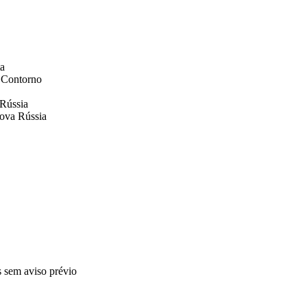
ta
, Contorno
Rússia
ova Rússia
s sem aviso prévio