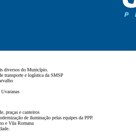
is diversos do Município.
de transporte e logística da SMSP
arvalho
, Uvaranas
e, praças e canteiros
dernização de iluminação pelas equipes da PPP.
rno e Vila Romana
dade.