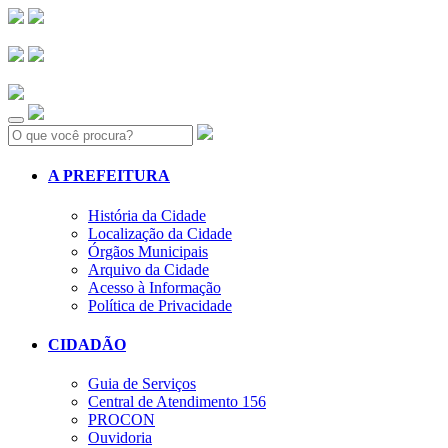
Search:
A PREFEITURA
História da Cidade
Localização da Cidade
Órgãos Municipais
Arquivo da Cidade
Acesso à Informação
Política de Privacidade
CIDADÃO
Guia de Serviços
Central de Atendimento 156
PROCON
Ouvidoria