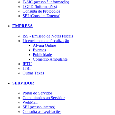
E-SIC (acesso à informação)
LGPD (informações)
Consulta de Protocolos
SEI (Consulta Externa)
EMPRESA
ISS - Emissão de Notas Fiscais
Licenciamento e fiscalização
Alvará Online
Eventos
Publicidade
Comércio Ambulante
IPTU
ITBI
Outras Taxas
SERVIDOR
Portal do Servidor
Comunicados ao Servidor
WebMail
SEI (acesso interno)
Consulta às Legislações