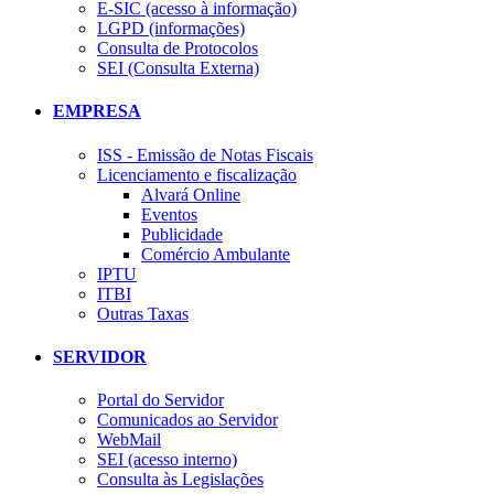
E-SIC (acesso à informação)
LGPD (informações)
Consulta de Protocolos
SEI (Consulta Externa)
EMPRESA
ISS - Emissão de Notas Fiscais
Licenciamento e fiscalização
Alvará Online
Eventos
Publicidade
Comércio Ambulante
IPTU
ITBI
Outras Taxas
SERVIDOR
Portal do Servidor
Comunicados ao Servidor
WebMail
SEI (acesso interno)
Consulta às Legislações