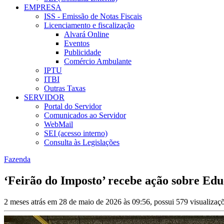
EMPRESA
ISS - Emissão de Notas Fiscais
Licenciamento e fiscalização
Alvará Online
Eventos
Publicidade
Comércio Ambulante
IPTU
ITBI
Outras Taxas
SERVIDOR
Portal do Servidor
Comunicados ao Servidor
WebMail
SEI (acesso interno)
Consulta às Legislações
Fazenda
‘Feirão do Imposto’ recebe ação sobre Edu
2 meses atrás em 28 de maio de 2026 às 09:56, possui 579 visualiza