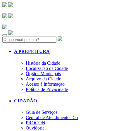
Search:
A PREFEITURA
História da Cidade
Localização da Cidade
Órgãos Municipais
Arquivo da Cidade
Acesso à Informação
Política de Privacidade
CIDADÃO
Guia de Serviços
Central de Atendimento 156
PROCON
Ouvidoria