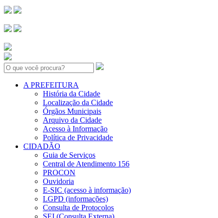
Search:
A PREFEITURA
História da Cidade
Localização da Cidade
Órgãos Municipais
Arquivo da Cidade
Acesso à Informação
Política de Privacidade
CIDADÃO
Guia de Serviços
Central de Atendimento 156
PROCON
Ouvidoria
E-SIC (acesso à informação)
LGPD (informações)
Consulta de Protocolos
SEI (Consulta Externa)