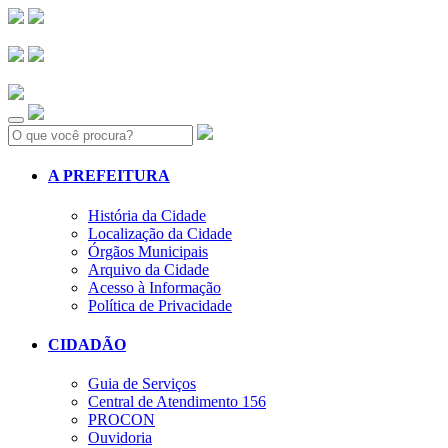
Search:
A PREFEITURA
História da Cidade
Localização da Cidade
Órgãos Municipais
Arquivo da Cidade
Acesso à Informação
Política de Privacidade
CIDADÃO
Guia de Serviços
Central de Atendimento 156
PROCON
Ouvidoria