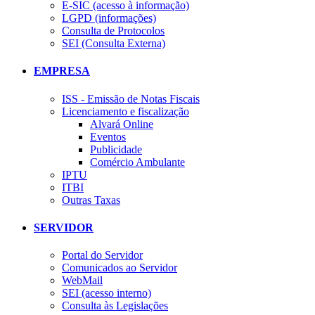
E-SIC (acesso à informação)
LGPD (informações)
Consulta de Protocolos
SEI (Consulta Externa)
EMPRESA
ISS - Emissão de Notas Fiscais
Licenciamento e fiscalização
Alvará Online
Eventos
Publicidade
Comércio Ambulante
IPTU
ITBI
Outras Taxas
SERVIDOR
Portal do Servidor
Comunicados ao Servidor
WebMail
SEI (acesso interno)
Consulta às Legislações