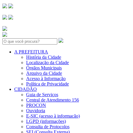
Search:
A PREFEITURA
História da Cidade
Localização da Cidade
Órgãos Municipais
Arquivo da Cidade
Acesso à Informação
Política de Privacidade
CIDADÃO
Guia de Serviços
Central de Atendimento 156
PROCON
Ouvidoria
E-SIC (acesso à informação)
LGPD (informações)
Consulta de Protocolos
SEI (Consulta Externa)