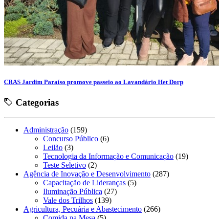
CRAS Jardim Paraíso promove passeio ao Lavandário Het Dorp
Categorias
Administração
(159)
Concurso Público
(6)
Leilão
(3)
Tecnologia da Informação e Comunicação
(19)
Teste Seletivo
(2)
Agência de Inovação e Desenvolvimento
(287)
Capacitação de Lideranças
(5)
Iluminação Pública
(27)
Vale dos Trilhos
(139)
Agricultura, Pecuária e Abastecimento
(266)
Comida na Mesa
(5)