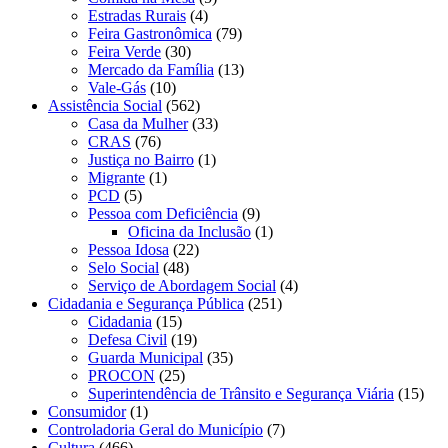
Estradas Rurais
(4)
Feira Gastronômica
(79)
Feira Verde
(30)
Mercado da Família
(13)
Vale-Gás
(10)
Assistência Social
(562)
Casa da Mulher
(33)
CRAS
(76)
Justiça no Bairro
(1)
Migrante
(1)
PCD
(5)
Pessoa com Deficiência
(9)
Oficina da Inclusão
(1)
Pessoa Idosa
(22)
Selo Social
(48)
Serviço de Abordagem Social
(4)
Cidadania e Segurança Pública
(251)
Cidadania
(15)
Defesa Civil
(19)
Guarda Municipal
(35)
PROCON
(25)
Superintendência de Trânsito e Segurança Viária
(15)
Consumidor
(1)
Controladoria Geral do Município
(7)
Cultura
(466)