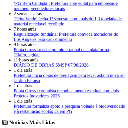
‘PG Bem Cuidada’: Prefeitura abre edital para empresas e
microempreendedores locais
2 semanas atrás
‘Feira Verde’ fecha 1º semestre com mais de 1,3 tonelada de
material reciclável recolhido
7 horas atrás
Regularização fundiária: Prefeitura convoca moradores do
Los Angeles para cadastramento
9 horas atrás
Ponta Grossa recebe prêmio estadual pela plataforma
‘ElaProtegida’
11 horas atrás
DIÁRIO DE OBRAS SMSP 07/08/2026
1 dia atrás
Prefeitura inicia obras de drenagem para levar asfalto novo ao
Jardim Paraíso
1 dia atrás
Ponta Grossa conquista reconhecimento estadual com dois
Projetos Inovadores 2026
1 dia atrás
Prefeitura formaliza apoio a pesquisa voltada à biodiversidade
e à restauração ecológica em PG
Notícias Mais Lidas