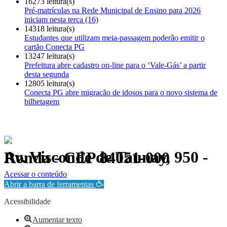
16273 leitura(s)
Pré-matrículas na Rede Municipal de Ensino para 2026
iniciam nesta terça (16)
14318 leitura(s)
Estudantes que utilizam meia-passagem poderão emitir o
cartão Conecta PG
13247 leitura(s)
Prefeitura abre cadastro on-line para o ‘Vale-Gás’ a partir
desta segunda
12805 leitura(s)
Conecta PG abre migração de idosos para o novo sistema de
bilhetagem
Av. Visconde de Taunay, 950 - Ronda - CEP 84051-000
Política de Privacidade.
Acessar o conteúdo
Abrir a barra de ferramentas
Acessibilidade
Aumentar texto