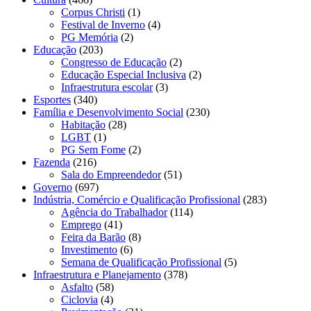
Corpus Christi
(1)
Festival de Inverno
(4)
PG Memória
(2)
Educação
(203)
Congresso de Educação
(2)
Educação Especial Inclusiva
(2)
Infraestrutura escolar
(3)
Esportes
(340)
Família e Desenvolvimento Social
(230)
Habitação
(28)
LGBT
(1)
PG Sem Fome
(2)
Fazenda
(216)
Sala do Empreendedor
(51)
Governo
(697)
Indústria, Comércio e Qualificação Profissional
(283)
Agência do Trabalhador
(114)
Emprego
(41)
Feira da Barão
(8)
Investimento
(6)
Semana de Qualificação Profissional
(5)
Infraestrutura e Planejamento
(378)
Asfalto
(58)
Ciclovia
(4)