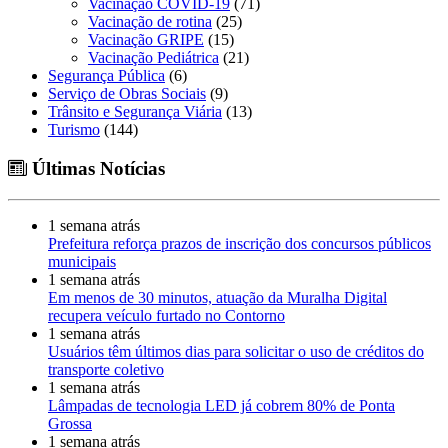
Vacinação COVID-19
(71)
Vacinação de rotina
(25)
Vacinação GRIPE
(15)
Vacinação Pediátrica
(21)
Segurança Pública
(6)
Serviço de Obras Sociais
(9)
Trânsito e Segurança Viária
(13)
Turismo
(144)
Últimas Notícias
1 semana atrás
Prefeitura reforça prazos de inscrição dos concursos públicos
municipais
1 semana atrás
Em menos de 30 minutos, atuação da Muralha Digital
recupera veículo furtado no Contorno
1 semana atrás
Usuários têm últimos dias para solicitar o uso de créditos do
transporte coletivo
1 semana atrás
Lâmpadas de tecnologia LED já cobrem 80% de Ponta
Grossa
1 semana atrás