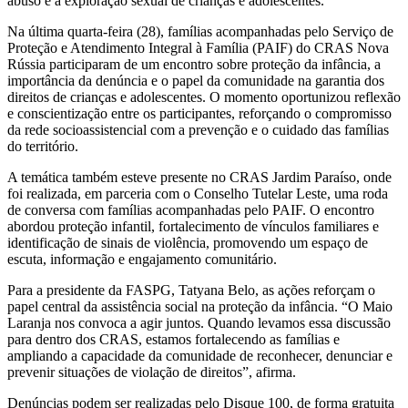
abuso e à exploração sexual de crianças e adolescentes.
Na última quarta-feira (28), famílias acompanhadas pelo Serviço de
Proteção e Atendimento Integral à Família (PAIF) do CRAS Nova
Rússia participaram de um encontro sobre proteção da infância, a
importância da denúncia e o papel da comunidade na garantia dos
direitos de crianças e adolescentes. O momento oportunizou reflexão
e conscientização entre os participantes, reforçando o compromisso
da rede socioassistencial com a prevenção e o cuidado das famílias
do território.
A temática também esteve presente no CRAS Jardim Paraíso, onde
foi realizada, em parceria com o Conselho Tutelar Leste, uma roda
de conversa com famílias acompanhadas pelo PAIF. O encontro
abordou proteção infantil, fortalecimento de vínculos familiares e
identificação de sinais de violência, promovendo um espaço de
escuta, informação e engajamento comunitário.
Para a presidente da FASPG, Tatyana Belo, as ações reforçam o
papel central da assistência social na proteção da infância. “O Maio
Laranja nos convoca a agir juntos. Quando levamos essa discussão
para dentro dos CRAS, estamos fortalecendo as famílias e
ampliando a capacidade da comunidade de reconhecer, denunciar e
prevenir situações de violação de direitos”, afirma.
Denúncias podem ser realizadas pelo Disque 100, de forma gratuita