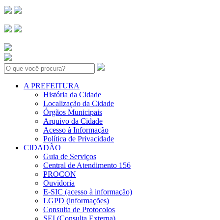
Search:
A PREFEITURA
História da Cidade
Localização da Cidade
Órgãos Municipais
Arquivo da Cidade
Acesso à Informação
Política de Privacidade
CIDADÃO
Guia de Serviços
Central de Atendimento 156
PROCON
Ouvidoria
E-SIC (acesso à informação)
LGPD (informações)
Consulta de Protocolos
SEI (Consulta Externa)