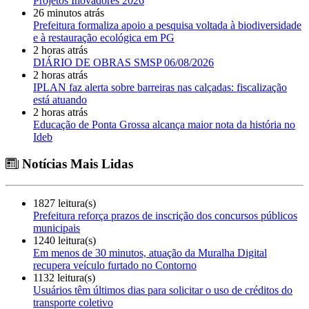
Projetos Inovadores 2026
26 minutos atrás
Prefeitura formaliza apoio a pesquisa voltada à biodiversidade
e à restauração ecológica em PG
2 horas atrás
DIÁRIO DE OBRAS SMSP 06/08/2026
2 horas atrás
IPLAN faz alerta sobre barreiras nas calçadas: fiscalização
está atuando
2 horas atrás
Educação de Ponta Grossa alcança maior nota da história no
Ideb
Notícias Mais Lidas
1827 leitura(s)
Prefeitura reforça prazos de inscrição dos concursos públicos
municipais
1240 leitura(s)
Em menos de 30 minutos, atuação da Muralha Digital
recupera veículo furtado no Contorno
1132 leitura(s)
Usuários têm últimos dias para solicitar o uso de créditos do
transporte coletivo