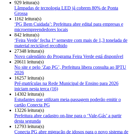
929 leitura(s)
Lâmpadas de tecnologia LED já cobrem 80% de Ponta
Grossa
1162 leitura(s)
‘PG Bem Cuidada’: Prefeitura abre edital para empresas e
microempreendedores locais
842 leitura(s)
‘Feira Verde’ fecha 1º semestre com mais de 1,3 tonelada de
material reciclável recolhido
27348 leitura(s)
Novo calendário do Programa Feira Verde está disponível
20611 leitura(s)
No site e pelo ‘Zap PG’, Prefeitura libera consulta ao IPTU
2026
16257 leitura(s)
Pré-matrículas na Rede Municipal de Ensino para 2026
iniciam nesta terça (16)
14302 leitura(s)
Estudantes que utilizam meia-passagem poderão emitir o
cartão Conecta PG
13226 leitura(s)
Prefeitura abre cadastro on-line para o ‘Vale-Gás’ a partir
desta segunda
12793 leitura(s)
Conecta PG abre migração de idosos para o novo sistema de