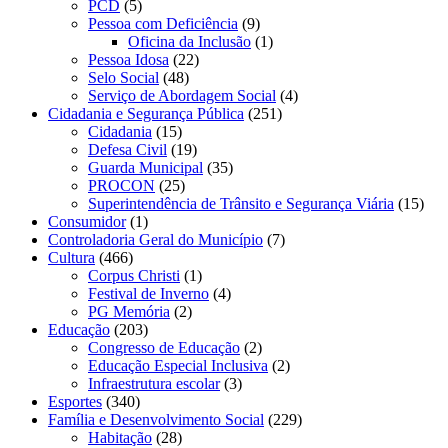
PCD
(5)
Pessoa com Deficiência
(9)
Oficina da Inclusão
(1)
Pessoa Idosa
(22)
Selo Social
(48)
Serviço de Abordagem Social
(4)
Cidadania e Segurança Pública
(251)
Cidadania
(15)
Defesa Civil
(19)
Guarda Municipal
(35)
PROCON
(25)
Superintendência de Trânsito e Segurança Viária
(15)
Consumidor
(1)
Controladoria Geral do Município
(7)
Cultura
(466)
Corpus Christi
(1)
Festival de Inverno
(4)
PG Memória
(2)
Educação
(203)
Congresso de Educação
(2)
Educação Especial Inclusiva
(2)
Infraestrutura escolar
(3)
Esportes
(340)
Família e Desenvolvimento Social
(229)
Habitação
(28)