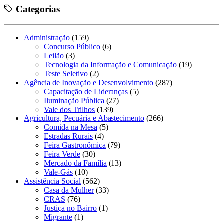
Categorias
Administração
(159)
Concurso Público
(6)
Leilão
(3)
Tecnologia da Informação e Comunicação
(19)
Teste Seletivo
(2)
Agência de Inovação e Desenvolvimento
(287)
Capacitação de Lideranças
(5)
Iluminação Pública
(27)
Vale dos Trilhos
(139)
Agricultura, Pecuária e Abastecimento
(266)
Comida na Mesa
(5)
Estradas Rurais
(4)
Feira Gastronômica
(79)
Feira Verde
(30)
Mercado da Família
(13)
Vale-Gás
(10)
Assistência Social
(562)
Casa da Mulher
(33)
CRAS
(76)
Justiça no Bairro
(1)
Migrante
(1)