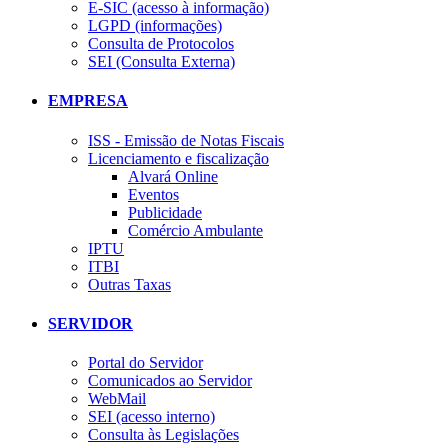
E-SIC (acesso à informação)
LGPD (informações)
Consulta de Protocolos
SEI (Consulta Externa)
EMPRESA
ISS - Emissão de Notas Fiscais
Licenciamento e fiscalização
Alvará Online
Eventos
Publicidade
Comércio Ambulante
IPTU
ITBI
Outras Taxas
SERVIDOR
Portal do Servidor
Comunicados ao Servidor
WebMail
SEI (acesso interno)
Consulta às Legislações