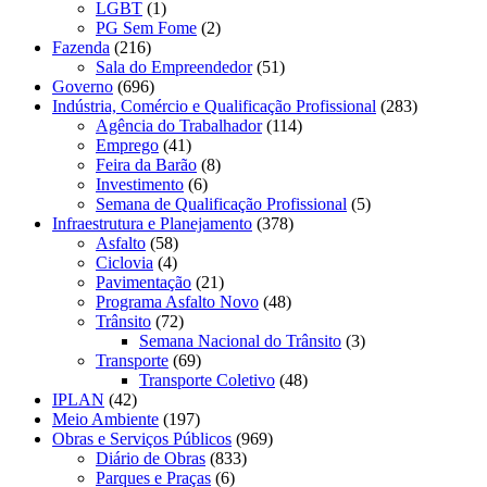
LGBT
(1)
PG Sem Fome
(2)
Fazenda
(216)
Sala do Empreendedor
(51)
Governo
(696)
Indústria, Comércio e Qualificação Profissional
(283)
Agência do Trabalhador
(114)
Emprego
(41)
Feira da Barão
(8)
Investimento
(6)
Semana de Qualificação Profissional
(5)
Infraestrutura e Planejamento
(378)
Asfalto
(58)
Ciclovia
(4)
Pavimentação
(21)
Programa Asfalto Novo
(48)
Trânsito
(72)
Semana Nacional do Trânsito
(3)
Transporte
(69)
Transporte Coletivo
(48)
IPLAN
(42)
Meio Ambiente
(197)
Obras e Serviços Públicos
(969)
Diário de Obras
(833)
Parques e Praças
(6)