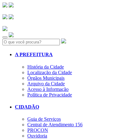
Search:
A PREFEITURA
História da Cidade
Localização da Cidade
Órgãos Municipais
Arquivo da Cidade
Acesso à Informação
Política de Privacidade
CIDADÃO
Guia de Serviços
Central de Atendimento 156
PROCON
Ouvidoria