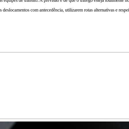
s equipes de trânsito. A previsão é de que o tráfego esteja totalmente n
s deslocamentos com antecedência, utilizarem rotas alternativas e respe