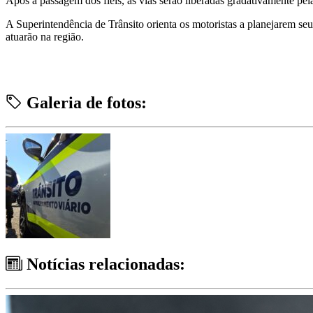
Após a passagem dos fiéis, as vias serão liberadas gradativamente pela
A Superintendência de Trânsito orienta os motoristas a planejarem seu
atuarão na região.
Galeria de fotos:
Notícias relacionadas: