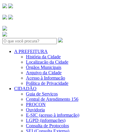
Search:
A PREFEITURA
História da Cidade
Localização da Cidade
Órgãos Municipais
Arquivo da Cidade
Acesso à Informação
Política de Privacidade
CIDADÃO
Guia de Serviços
Central de Atendimento 156
PROCON
Ouvidoria
E-SIC (acesso à informação)
LGPD (informações)
Consulta de Protocolos
SEI (Consulta Externa)