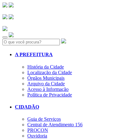
Search:
A PREFEITURA
História da Cidade
Localização da Cidade
Órgãos Municipais
Arquivo da Cidade
Acesso à Informação
Política de Privacidade
CIDADÃO
Guia de Serviços
Central de Atendimento 156
PROCON
Ouvidoria