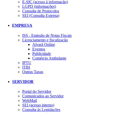
E-SIC (acesso à informação)
LGPD (informações)
Consulta de Protocolos
SEI (Consulta Externa)
EMPRESA
ISS - Emissão de Notas Fiscais
Licenciamento e fiscalização
Alvará Online
Eventos
Publicidade
Comércio Ambulante
IPTU
ITBI
Outras Taxas
SERVIDOR
Portal do Servidor
Comunicados ao Servidor
WebMail
SEI (acesso interno)
Consulta às Legislações