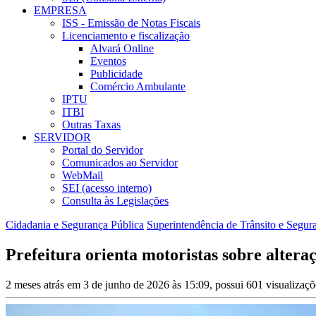
EMPRESA
ISS - Emissão de Notas Fiscais
Licenciamento e fiscalização
Alvará Online
Eventos
Publicidade
Comércio Ambulante
IPTU
ITBI
Outras Taxas
SERVIDOR
Portal do Servidor
Comunicados ao Servidor
WebMail
SEI (acesso interno)
Consulta às Legislações
Cidadania e Segurança Pública
Superintendência de Trânsito e Segur
Prefeitura orienta motoristas sobre altera
2 meses atrás em 3 de junho de 2026 às 15:09, possui 601 visualizaç