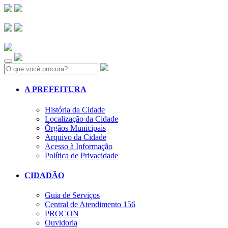
Search:
A PREFEITURA
História da Cidade
Localização da Cidade
Órgãos Municipais
Arquivo da Cidade
Acesso à Informação
Política de Privacidade
CIDADÃO
Guia de Serviços
Central de Atendimento 156
PROCON
Ouvidoria