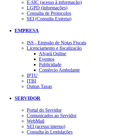
E-SIC (acesso à informação)
LGPD (informações)
Consulta de Protocolos
SEI (Consulta Externa)
EMPRESA
ISS - Emissão de Notas Fiscais
Licenciamento e fiscalização
Alvará Online
Eventos
Publicidade
Comércio Ambulante
IPTU
ITBI
Outras Taxas
SERVIDOR
Portal do Servidor
Comunicados ao Servidor
WebMail
SEI (acesso interno)
Consulta às Legislações