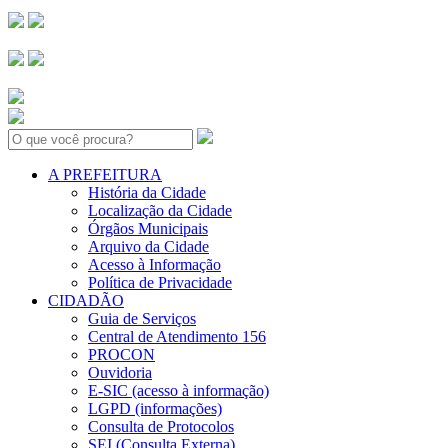
Search:
A PREFEITURA
História da Cidade
Localização da Cidade
Órgãos Municipais
Arquivo da Cidade
Acesso à Informação
Política de Privacidade
CIDADÃO
Guia de Serviços
Central de Atendimento 156
PROCON
Ouvidoria
E-SIC (acesso à informação)
LGPD (informações)
Consulta de Protocolos
SEI (Consulta Externa)