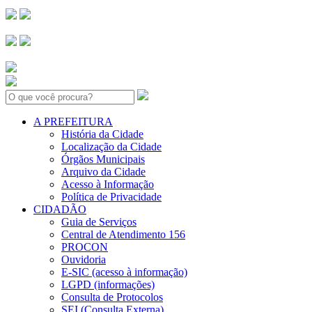
Search:
A PREFEITURA
História da Cidade
Localização da Cidade
Órgãos Municipais
Arquivo da Cidade
Acesso à Informação
Política de Privacidade
CIDADÃO
Guia de Serviços
Central de Atendimento 156
PROCON
Ouvidoria
E-SIC (acesso à informação)
LGPD (informações)
Consulta de Protocolos
SEI (Consulta Externa)