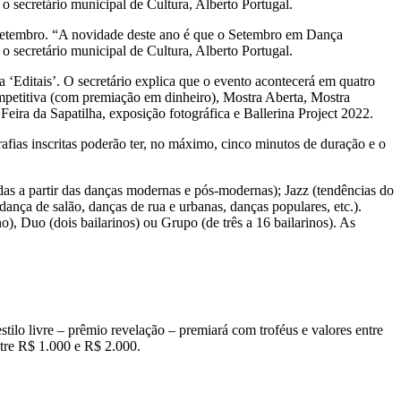
 o secretário municipal de Cultura, Alberto Portugal.
e setembro. “A novidade deste ano é que o Setembro em Dança
 o secretário municipal de Cultura, Alberto Portugal.
a ‘Editais’. O secretário explica que o evento acontecerá em quatro
mpetitiva (com premiação em dinheiro), Mostra Aberta, Mostra
ira da Sapatilha, exposição fotográfica e Ballerina Project 2022.
afias inscritas poderão ter, no máximo, cinco minutos de duração e o
idas a partir das danças modernas e pós-modernas); Jazz (tendências do
dança de salão, danças de rua e urbanas, danças populares, etc.).
), Duo (dois bailarinos) ou Grupo (de três a 16 bailarinos). As
.
ilo livre – prêmio revelação – premiará com troféus e valores entre
tre R$ 1.000 e R$ 2.000.