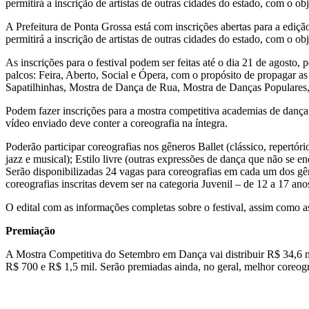
permitirá a inscrição de artistas de outras cidades do estado, com o o
A Prefeitura de Ponta Grossa está com inscrições abertas para a edi
permitirá a inscrição de artistas de outras cidades do estado, com o o
As inscrições para o festival podem ser feitas até o dia 21 de agosto, 
palcos: Feira, Aberto, Social e Ópera, com o propósito de propagar 
Sapatilhinhas, Mostra de Dança de Rua, Mostra de Danças Populares, M
Podem fazer inscrições para a mostra competitiva academias de dança,
vídeo enviado deve conter a coreografia na íntegra.
Poderão participar coreografias nos gêneros Ballet (clássico, repertó
jazz e musical); Estilo livre (outras expressões de dança que não se e
Serão disponibilizadas 24 vagas para coreografias em cada um dos gêne
coreografias inscritas devem ser na categoria Juvenil – de 12 a 17 ano
O edital com as informações completas sobre o festival, assim como as 
Premiação
A Mostra Competitiva do Setembro em Dança vai distribuir R$ 34,6 mil
R$ 700 e R$ 1,5 mil. Serão premiadas ainda, no geral, melhor coreo