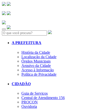
Search:
A PREFEITURA
História da Cidade
Localização da Cidade
Órgãos Municipais
Arquivo da Cidade
Acesso à Informação
Política de Privacidade
CIDADÃO
Guia de Serviços
Central de Atendimento 156
PROCON
Ouvidoria