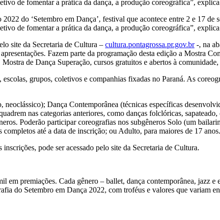
bjetivo de fomentar a prática da dança, a produção coreográfica”, explica
ção 2022 do ‘Setembro em Dança’, festival que acontece entre 2 e 17 d
bjetivo de fomentar a prática da dança, a produção coreográfica”, explica
pelo site da Secretaria de Cultura –
cultura.pontagrossa.pr.gov.br
-, na ab
as apresentações. Fazem parte da programação desta edição a Mostra Co
ostra de Dança Superação, cursos gratuitos e abertos à comunidade, Fe
 escolas, grupos, coletivos e companhias fixadas no Paraná. As coreogr
rio, neoclássico); Dança Contemporânea (técnicas específicas desenvolv
nquadrem nas categorias anteriores, como danças folclóricas, sapateado, 
ros. Poderão participar coreografias nos subgêneros Solo (um bailarino
s completos até a data de inscrição; ou Adulto, para maiores de 17 anos
inscrições, pode ser acessado pelo site da Secretaria de Cultura.
 em premiações. Cada gênero – ballet, dança contemporânea, jazz e est
grafia do Setembro em Dança 2022, com troféus e valores que variam en