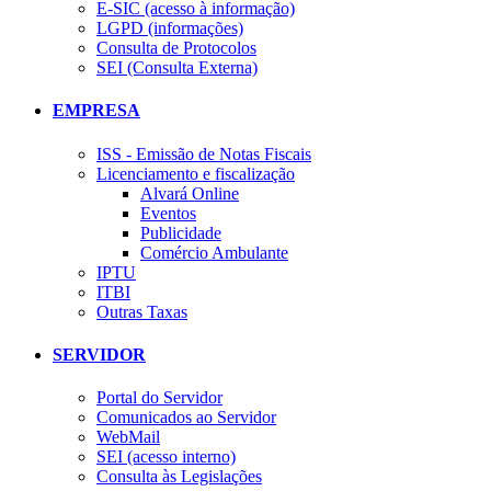
E-SIC (acesso à informação)
LGPD (informações)
Consulta de Protocolos
SEI (Consulta Externa)
EMPRESA
ISS - Emissão de Notas Fiscais
Licenciamento e fiscalização
Alvará Online
Eventos
Publicidade
Comércio Ambulante
IPTU
ITBI
Outras Taxas
SERVIDOR
Portal do Servidor
Comunicados ao Servidor
WebMail
SEI (acesso interno)
Consulta às Legislações