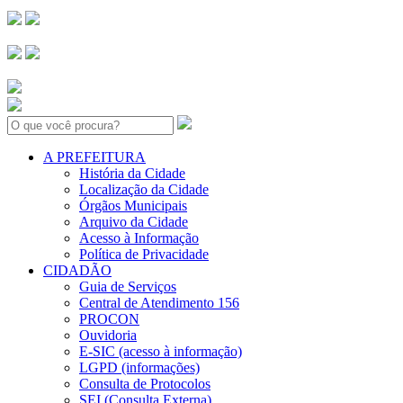
Search:
A PREFEITURA
História da Cidade
Localização da Cidade
Órgãos Municipais
Arquivo da Cidade
Acesso à Informação
Política de Privacidade
CIDADÃO
Guia de Serviços
Central de Atendimento 156
PROCON
Ouvidoria
E-SIC (acesso à informação)
LGPD (informações)
Consulta de Protocolos
SEI (Consulta Externa)