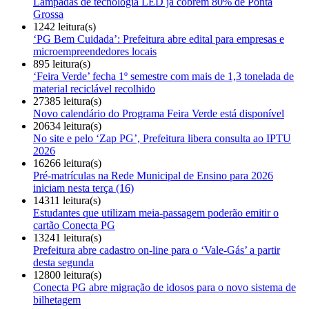
Lâmpadas de tecnologia LED já cobrem 80% de Ponta
Grossa
1242 leitura(s)
‘PG Bem Cuidada’: Prefeitura abre edital para empresas e
microempreendedores locais
895 leitura(s)
‘Feira Verde’ fecha 1º semestre com mais de 1,3 tonelada de
material reciclável recolhido
27385 leitura(s)
Novo calendário do Programa Feira Verde está disponível
20634 leitura(s)
No site e pelo ‘Zap PG’, Prefeitura libera consulta ao IPTU
2026
16266 leitura(s)
Pré-matrículas na Rede Municipal de Ensino para 2026
iniciam nesta terça (16)
14311 leitura(s)
Estudantes que utilizam meia-passagem poderão emitir o
cartão Conecta PG
13241 leitura(s)
Prefeitura abre cadastro on-line para o ‘Vale-Gás’ a partir
desta segunda
12800 leitura(s)
Conecta PG abre migração de idosos para o novo sistema de
bilhetagem