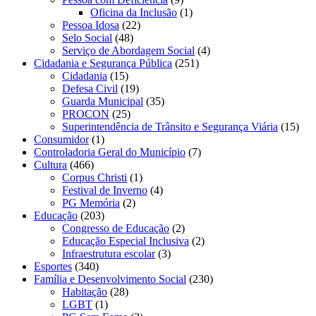
Oficina da Inclusão
(1)
Pessoa Idosa
(22)
Selo Social
(48)
Serviço de Abordagem Social
(4)
Cidadania e Segurança Pública
(251)
Cidadania
(15)
Defesa Civil
(19)
Guarda Municipal
(35)
PROCON
(25)
Superintendência de Trânsito e Segurança Viária
(15)
Consumidor
(1)
Controladoria Geral do Município
(7)
Cultura
(466)
Corpus Christi
(1)
Festival de Inverno
(4)
PG Memória
(2)
Educação
(203)
Congresso de Educação
(2)
Educação Especial Inclusiva
(2)
Infraestrutura escolar
(3)
Esportes
(340)
Família e Desenvolvimento Social
(230)
Habitação
(28)
LGBT
(1)