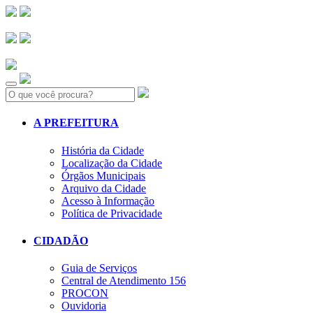
Search:
A PREFEITURA
História da Cidade
Localização da Cidade
Órgãos Municipais
Arquivo da Cidade
Acesso à Informação
Política de Privacidade
CIDADÃO
Guia de Serviços
Central de Atendimento 156
PROCON
Ouvidoria