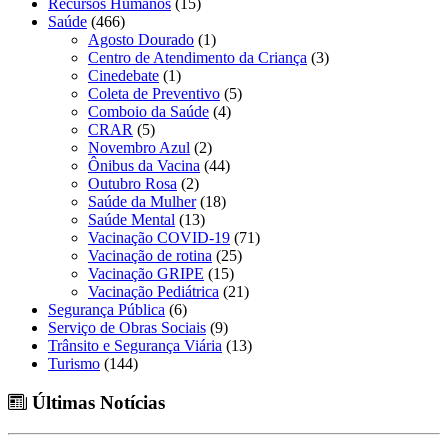
Recursos Humanos
(15)
Saúde
(466)
Agosto Dourado
(1)
Centro de Atendimento da Criança
(3)
Cinedebate
(1)
Coleta de Preventivo
(5)
Comboio da Saúde
(4)
CRAR
(5)
Novembro Azul
(2)
Ônibus da Vacina
(44)
Outubro Rosa
(2)
Saúde da Mulher
(18)
Saúde Mental
(13)
Vacinação COVID-19
(71)
Vacinação de rotina
(25)
Vacinação GRIPE
(15)
Vacinação Pediátrica
(21)
Segurança Pública
(6)
Serviço de Obras Sociais
(9)
Trânsito e Segurança Viária
(13)
Turismo
(144)
Últimas Notícias