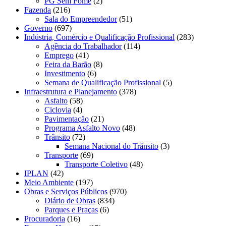
PG Sem Fome
(2)
Fazenda
(216)
Sala do Empreendedor
(51)
Governo
(697)
Indústria, Comércio e Qualificação Profissional
(283)
Agência do Trabalhador
(114)
Emprego
(41)
Feira da Barão
(8)
Investimento
(6)
Semana de Qualificação Profissional
(5)
Infraestrutura e Planejamento
(378)
Asfalto
(58)
Ciclovia
(4)
Pavimentação
(21)
Programa Asfalto Novo
(48)
Trânsito
(72)
Semana Nacional do Trânsito
(3)
Transporte
(69)
Transporte Coletivo
(48)
IPLAN
(42)
Meio Ambiente
(197)
Obras e Serviços Públicos
(970)
Diário de Obras
(834)
Parques e Praças
(6)
Procuradoria
(16)