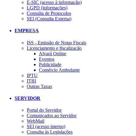
E-SIC (acesso à informação)
LGPD (informações)
Consulta de Protocolos
SEI (Consulta Externa)
EMPRESA
ISS - Emissão de Notas Fiscais
Licenciamento e fiscalização
Alvará Online
Eventos
Publicidade
Comércio Ambulante
IPTU
ITBI
Outras Taxas
SERVIDOR
Portal do Servidor
Comunicados ao Servidor
WebMail
SEI (acesso interno)
Consulta às Legislações