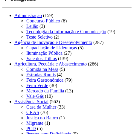
Administração
(159)
Concurso Público
(6)
Leilão
(3)
Tecnologia da Informação e Comunicação
(19)
Teste Seletivo
(2)
Agência de Inovação e Desenvolvimento
(287)
Capacitação de Lideranças
(5)
Iluminação Pública
(27)
Vale dos Trilhos
(139)
Agricultura, Pecuária e Abastecimento
(266)
Comida na Mesa
(5)
Estradas Rurais
(4)
Feira Gastronômica
(79)
Feira Verde
(30)
Mercado da Família
(13)
Vale-Gás
(10)
Assistência Social
(562)
Casa da Mulher
(33)
CRAS
(76)
Justiça no Bairro
(1)
Migrante
(1)
PCD
(5)
Pessoa com Deficiência
(9)