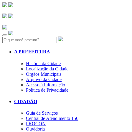
Search:
A PREFEITURA
História da Cidade
Localização da Cidade
Órgãos Municipais
Arquivo da Cidade
Acesso à Informação
Política de Privacidade
CIDADÃO
Guia de Serviços
Central de Atendimento 156
PROCON
Ouvidoria