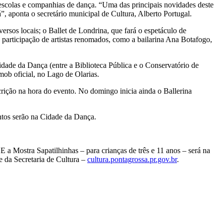
escolas e companhias de dança. “Uma das principais novidades deste
”, aponta o secretário municipal de Cultura, Alberto Portugal.
rsos locais; o Ballet de Londrina, que fará o espetáculo de
a participação de artistas renomados, como a bailarina Ana Botafogo,
dade da Dança (entre a Biblioteca Pública e o Conservatório de
mob oficial, no Lago de Olarias.
scrição na hora do evento. No domingo inicia ainda o Ballerina
entos serão na Cidade da Dança.
E a Mostra Sapatilhinhas – para crianças de três e 11 anos – será na
 da Secretaria de Cultura –
cultura.pontagrossa.pr.gov.br
.