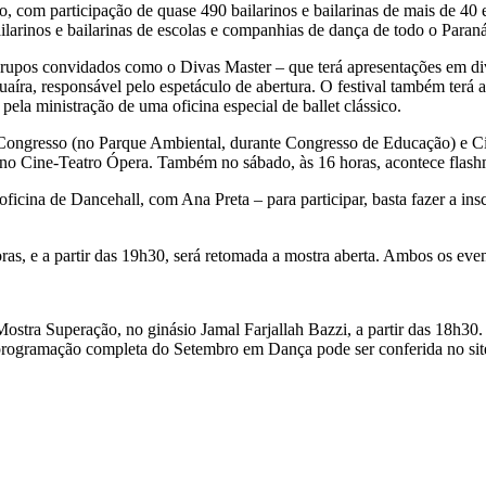
com participação de quase 490 bailarinos e bailarinas de mais de 40 
ilarinos e bailarinas de escolas e companhias de dança de todo o Paraná
rupos convidados como o Divas Master – que terá apresentações em dive
uaíra, responsável pelo espetáculo de abertura. O festival também terá 
pela ministração de uma oficina especial de ballet clássico.
 Congresso (no Parque Ambiental, durante Congresso de Educação) e Ci
, no Cine-Teatro Ópera. Também no sábado, às 16 horas, acontece flash
ficina de Dancehall, com Ana Preta – para participar, basta fazer a in
ras, e a partir das 19h30, será retomada a mostra aberta. Ambos os ev
ostra Superação, no ginásio Jamal Farjallah Bazzi, a partir das 18h30. 
 programação completa do Setembro em Dança pode ser conferida no site