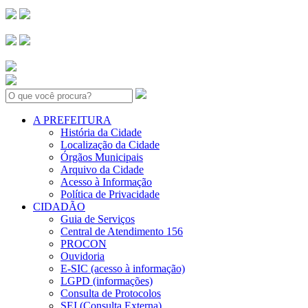
Search:
A PREFEITURA
História da Cidade
Localização da Cidade
Órgãos Municipais
Arquivo da Cidade
Acesso à Informação
Política de Privacidade
CIDADÃO
Guia de Serviços
Central de Atendimento 156
PROCON
Ouvidoria
E-SIC (acesso à informação)
LGPD (informações)
Consulta de Protocolos
SEI (Consulta Externa)