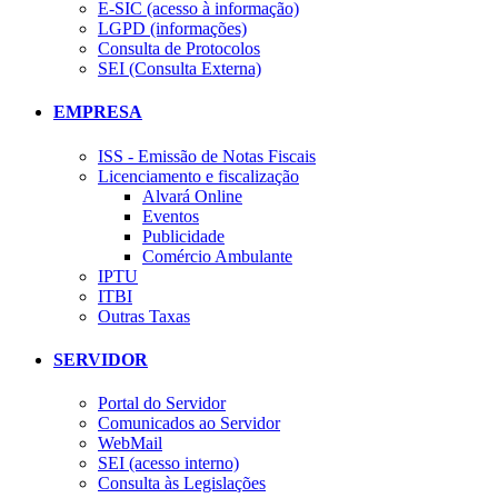
E-SIC (acesso à informação)
LGPD (informações)
Consulta de Protocolos
SEI (Consulta Externa)
EMPRESA
ISS - Emissão de Notas Fiscais
Licenciamento e fiscalização
Alvará Online
Eventos
Publicidade
Comércio Ambulante
IPTU
ITBI
Outras Taxas
SERVIDOR
Portal do Servidor
Comunicados ao Servidor
WebMail
SEI (acesso interno)
Consulta às Legislações