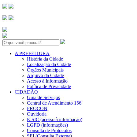
Search:
A PREFEITURA
História da Cidade
Localização da Cidade
Órgãos Municipais
Arquivo da Cidade
Acesso à Informação
Política de Privacidade
CIDADÃO
Guia de Serviços
Central de Atendimento 156
PROCON
Ouvidoria
E-SIC (acesso à informação)
LGPD (informações)
Consulta de Protocolos
SEI (Consulta Externa)