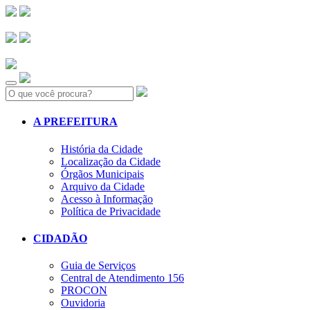
Search:
A PREFEITURA
História da Cidade
Localização da Cidade
Órgãos Municipais
Arquivo da Cidade
Acesso à Informação
Política de Privacidade
CIDADÃO
Guia de Serviços
Central de Atendimento 156
PROCON
Ouvidoria