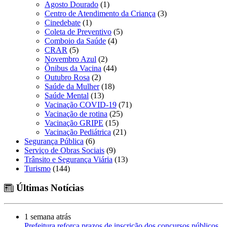
Agosto Dourado
(1)
Centro de Atendimento da Criança
(3)
Cinedebate
(1)
Coleta de Preventivo
(5)
Comboio da Saúde
(4)
CRAR
(5)
Novembro Azul
(2)
Ônibus da Vacina
(44)
Outubro Rosa
(2)
Saúde da Mulher
(18)
Saúde Mental
(13)
Vacinação COVID-19
(71)
Vacinação de rotina
(25)
Vacinação GRIPE
(15)
Vacinação Pediátrica
(21)
Segurança Pública
(6)
Serviço de Obras Sociais
(9)
Trânsito e Segurança Viária
(13)
Turismo
(144)
Últimas Notícias
1 semana atrás
Prefeitura reforça prazos de inscrição dos concursos públicos