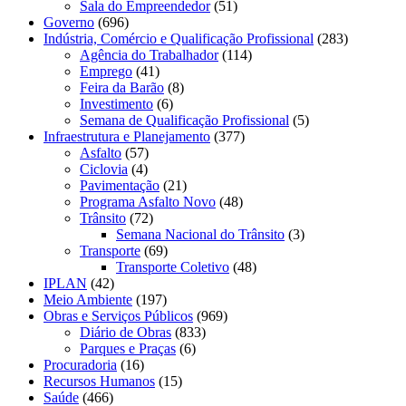
Sala do Empreendedor
(51)
Governo
(696)
Indústria, Comércio e Qualificação Profissional
(283)
Agência do Trabalhador
(114)
Emprego
(41)
Feira da Barão
(8)
Investimento
(6)
Semana de Qualificação Profissional
(5)
Infraestrutura e Planejamento
(377)
Asfalto
(57)
Ciclovia
(4)
Pavimentação
(21)
Programa Asfalto Novo
(48)
Trânsito
(72)
Semana Nacional do Trânsito
(3)
Transporte
(69)
Transporte Coletivo
(48)
IPLAN
(42)
Meio Ambiente
(197)
Obras e Serviços Públicos
(969)
Diário de Obras
(833)
Parques e Praças
(6)
Procuradoria
(16)
Recursos Humanos
(15)
Saúde
(466)