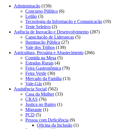
Administração
(159)
Concurso Público
(6)
Leilão
(3)
Tecnologia da Informação e Comunicação
(19)
Teste Seletivo
(2)
Agência de Inovação e Desenvolvimento
(287)
Capacitação de Lideranças
(5)
Iluminação Pública
(27)
Vale dos Trilhos
(139)
Agricultura, Pecuária e Abastecimento
(266)
Comida na Mesa
(5)
Estradas Rurais
(4)
Feira Gastronômica
(79)
Feira Verde
(30)
Mercado da Família
(13)
Vale-Gás
(10)
Assistência Social
(562)
Casa da Mulher
(33)
CRAS
(76)
Justiça no Bairro
(1)
Migrante
(1)
PCD
(5)
Pessoa com Deficiência
(9)
Oficina da Inclusão
(1)