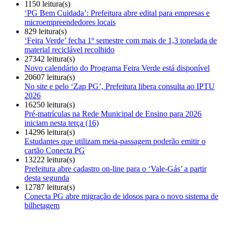
1150 leitura(s)
‘PG Bem Cuidada’: Prefeitura abre edital para empresas e
microempreendedores locais
829 leitura(s)
‘Feira Verde’ fecha 1º semestre com mais de 1,3 tonelada de
material reciclável recolhido
27342 leitura(s)
Novo calendário do Programa Feira Verde está disponível
20607 leitura(s)
No site e pelo ‘Zap PG’, Prefeitura libera consulta ao IPTU
2026
16250 leitura(s)
Pré-matrículas na Rede Municipal de Ensino para 2026
iniciam nesta terça (16)
14296 leitura(s)
Estudantes que utilizam meia-passagem poderão emitir o
cartão Conecta PG
13222 leitura(s)
Prefeitura abre cadastro on-line para o ‘Vale-Gás’ a partir
desta segunda
12787 leitura(s)
Conecta PG abre migração de idosos para o novo sistema de
bilhetagem