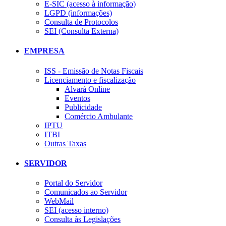
E-SIC (acesso à informação)
LGPD (informações)
Consulta de Protocolos
SEI (Consulta Externa)
EMPRESA
ISS - Emissão de Notas Fiscais
Licenciamento e fiscalização
Alvará Online
Eventos
Publicidade
Comércio Ambulante
IPTU
ITBI
Outras Taxas
SERVIDOR
Portal do Servidor
Comunicados ao Servidor
WebMail
SEI (acesso interno)
Consulta às Legislações