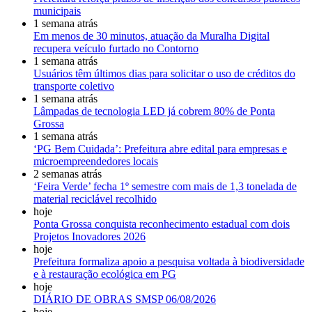
municipais
1 semana atrás
Em menos de 30 minutos, atuação da Muralha Digital
recupera veículo furtado no Contorno
1 semana atrás
Usuários têm últimos dias para solicitar o uso de créditos do
transporte coletivo
1 semana atrás
Lâmpadas de tecnologia LED já cobrem 80% de Ponta
Grossa
1 semana atrás
‘PG Bem Cuidada’: Prefeitura abre edital para empresas e
microempreendedores locais
2 semanas atrás
‘Feira Verde’ fecha 1º semestre com mais de 1,3 tonelada de
material reciclável recolhido
hoje
Ponta Grossa conquista reconhecimento estadual com dois
Projetos Inovadores 2026
hoje
Prefeitura formaliza apoio a pesquisa voltada à biodiversidade
e à restauração ecológica em PG
hoje
DIÁRIO DE OBRAS SMSP 06/08/2026
hoje