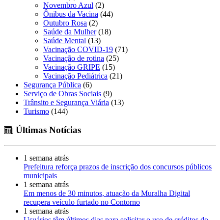
Novembro Azul
(2)
Ônibus da Vacina
(44)
Outubro Rosa
(2)
Saúde da Mulher
(18)
Saúde Mental
(13)
Vacinação COVID-19
(71)
Vacinação de rotina
(25)
Vacinação GRIPE
(15)
Vacinação Pediátrica
(21)
Segurança Pública
(6)
Serviço de Obras Sociais
(9)
Trânsito e Segurança Viária
(13)
Turismo
(144)
Últimas Notícias
1 semana atrás
Prefeitura reforça prazos de inscrição dos concursos públicos
municipais
1 semana atrás
Em menos de 30 minutos, atuação da Muralha Digital
recupera veículo furtado no Contorno
1 semana atrás
Usuários têm últimos dias para solicitar o uso de créditos do