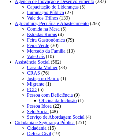
Agência de Inovação e Desenvolvimento
(287)
Capacitação de Lideranças
(5)
Iluminação Pública
(27)
Vale dos Trilhos
(139)
Agricultura, Pecuária e Abastecimento
(266)
Comida na Mesa
(5)
Estradas Rurais
(4)
Feira Gastronômica
(79)
Feira Verde
(30)
Mercado da Família
(13)
Vale-Gás
(10)
Assistência Social
(562)
Casa da Mulher
(33)
CRAS
(76)
Justiça no Bairro
(1)
Migrante
(1)
PCD
(5)
Pessoa com Deficiência
(9)
Oficina da Inclusão
(1)
Pessoa Idosa
(22)
Selo Social
(48)
Serviço de Abordagem Social
(4)
Cidadania e Segurança Pública
(251)
Cidadania
(15)
Defesa Civil
(19)