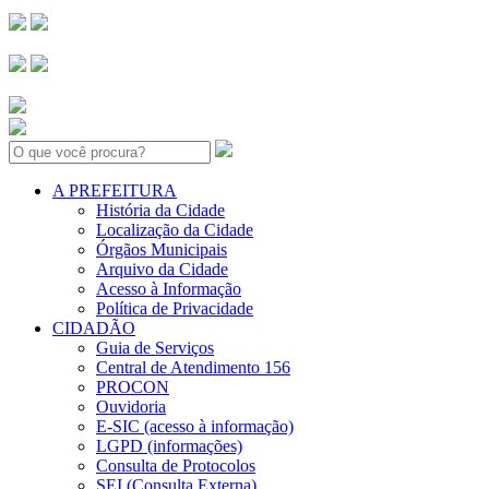
Search:
A PREFEITURA
História da Cidade
Localização da Cidade
Órgãos Municipais
Arquivo da Cidade
Acesso à Informação
Política de Privacidade
CIDADÃO
Guia de Serviços
Central de Atendimento 156
PROCON
Ouvidoria
E-SIC (acesso à informação)
LGPD (informações)
Consulta de Protocolos
SEI (Consulta Externa)