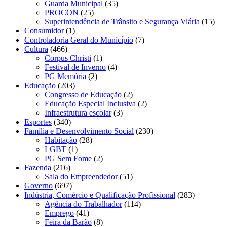
Guarda Municipal
(35)
PROCON
(25)
Superintendência de Trânsito e Segurança Viária
(15)
Consumidor
(1)
Controladoria Geral do Município
(7)
Cultura
(466)
Corpus Christi
(1)
Festival de Inverno
(4)
PG Memória
(2)
Educação
(203)
Congresso de Educação
(2)
Educação Especial Inclusiva
(2)
Infraestrutura escolar
(3)
Esportes
(340)
Família e Desenvolvimento Social
(230)
Habitação
(28)
LGBT
(1)
PG Sem Fome
(2)
Fazenda
(216)
Sala do Empreendedor
(51)
Governo
(697)
Indústria, Comércio e Qualificação Profissional
(283)
Agência do Trabalhador
(114)
Emprego
(41)
Feira da Barão
(8)