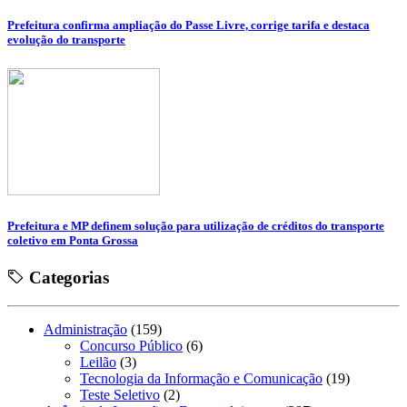
Prefeitura confirma ampliação do Passe Livre, corrige tarifa e destaca
evolução do transporte
Prefeitura e MP definem solução para utilização de créditos do transporte
coletivo em Ponta Grossa
Categorias
Administração
(159)
Concurso Público
(6)
Leilão
(3)
Tecnologia da Informação e Comunicação
(19)
Teste Seletivo
(2)