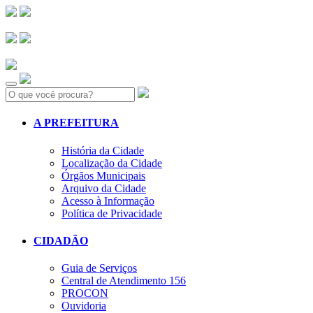
Search:
A PREFEITURA
História da Cidade
Localização da Cidade
Órgãos Municipais
Arquivo da Cidade
Acesso à Informação
Política de Privacidade
CIDADÃO
Guia de Serviços
Central de Atendimento 156
PROCON
Ouvidoria