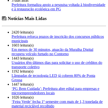
3 dias atrás
Prefeitura formaliza apoio a pesquisa voltada à biodiversidade
e à restauração ecológica em PG
Notícias Mais Lidas
2420 leitura(s)
Prefeitura reforça prazos de inscrição dos concursos públicos
municipais
1603 leitura(s)
Em menos de 30 minutos, atuação da Muralha Digital
recupera veículo furtado no Contorno
1443 leitura(s)
Usuários têm últimos dias para solicitar o uso de créditos do
transporte coletivo
1192 leitura(s)
Lâmpadas de tecnologia LED já cobrem 80% de Ponta
Grossa
1447 leitura(s)
‘PG Bem Cuidada’: Prefeitura abre edital para empresas e
microempreendedores locais
1026 leitura(s)
‘Feira Verde’ fecha 1º semestre com mais de 1,3 tonelada de
material reciclável recolhido