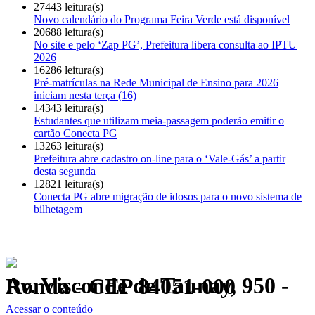
27443 leitura(s)
Novo calendário do Programa Feira Verde está disponível
20688 leitura(s)
No site e pelo ‘Zap PG’, Prefeitura libera consulta ao IPTU
2026
16286 leitura(s)
Pré-matrículas na Rede Municipal de Ensino para 2026
iniciam nesta terça (16)
14343 leitura(s)
Estudantes que utilizam meia-passagem poderão emitir o
cartão Conecta PG
13263 leitura(s)
Prefeitura abre cadastro on-line para o ‘Vale-Gás’ a partir
desta segunda
12821 leitura(s)
Conecta PG abre migração de idosos para o novo sistema de
bilhetagem
Av. Visconde de Taunay, 950 - Ronda - CEP 84051-000
Política de Privacidade.
Acessar o conteúdo