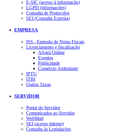
E-SIC (acesso à informação)
LGPD (informações)
Consulta de Protocolos
SEI (Consulta Externa)
EMPRESA
ISS - Emissão de Notas Fiscais
Licenciamento e fiscalização
Alvará Online
Eventos
Publicidade
Comércio Ambulante
IPTU
ITBI
Outras Taxas
SERVIDOR
Portal do Servidor
Comunicados ao Servidor
WebMail
SEI (acesso interno)
Consulta às Legislações