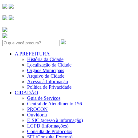
Search:
A PREFEITURA
História da Cidade
Localização da Cidade
Órgãos Municipais
Arquivo da Cidade
Acesso à Informação
Política de Privacidade
CIDADÃO
Guia de Serviços
Central de Atendimento 156
PROCON
Ouvidoria
E-SIC (acesso à informação)
LGPD (informações)
Consulta de Protocolos
SEI (Consulta Externa)