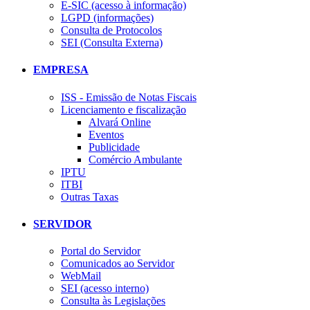
E-SIC (acesso à informação)
LGPD (informações)
Consulta de Protocolos
SEI (Consulta Externa)
EMPRESA
ISS - Emissão de Notas Fiscais
Licenciamento e fiscalização
Alvará Online
Eventos
Publicidade
Comércio Ambulante
IPTU
ITBI
Outras Taxas
SERVIDOR
Portal do Servidor
Comunicados ao Servidor
WebMail
SEI (acesso interno)
Consulta às Legislações