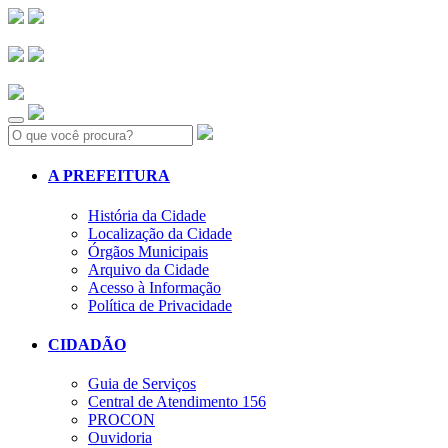
Search:
A PREFEITURA
História da Cidade
Localização da Cidade
Órgãos Municipais
Arquivo da Cidade
Acesso à Informação
Política de Privacidade
CIDADÃO
Guia de Serviços
Central de Atendimento 156
PROCON
Ouvidoria