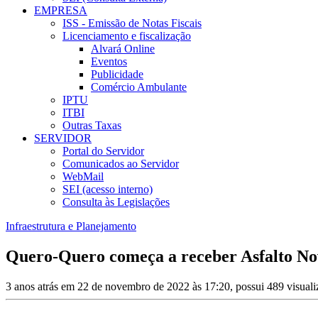
EMPRESA
ISS - Emissão de Notas Fiscais
Licenciamento e fiscalização
Alvará Online
Eventos
Publicidade
Comércio Ambulante
IPTU
ITBI
Outras Taxas
SERVIDOR
Portal do Servidor
Comunicados ao Servidor
WebMail
SEI (acesso interno)
Consulta às Legislações
Infraestrutura e Planejamento
Quero-Quero começa a receber Asfalto N
3 anos atrás em 22 de novembro de 2022 às 17:20, possui 489 visual