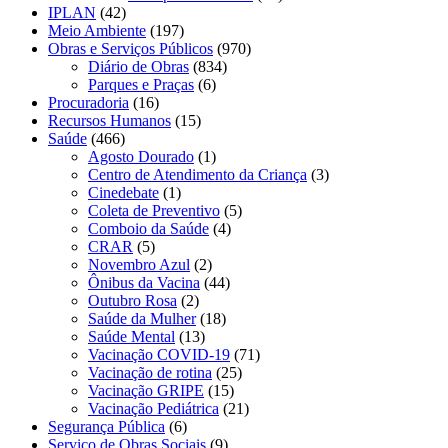
IPLAN
(42)
Meio Ambiente
(197)
Obras e Serviços Públicos
(970)
Diário de Obras
(834)
Parques e Praças
(6)
Procuradoria
(16)
Recursos Humanos
(15)
Saúde
(466)
Agosto Dourado
(1)
Centro de Atendimento da Criança
(3)
Cinedebate
(1)
Coleta de Preventivo
(5)
Comboio da Saúde
(4)
CRAR
(5)
Novembro Azul
(2)
Ônibus da Vacina
(44)
Outubro Rosa
(2)
Saúde da Mulher
(18)
Saúde Mental
(13)
Vacinação COVID-19
(71)
Vacinação de rotina
(25)
Vacinação GRIPE
(15)
Vacinação Pediátrica
(21)
Segurança Pública
(6)
Serviço de Obras Sociais
(9)