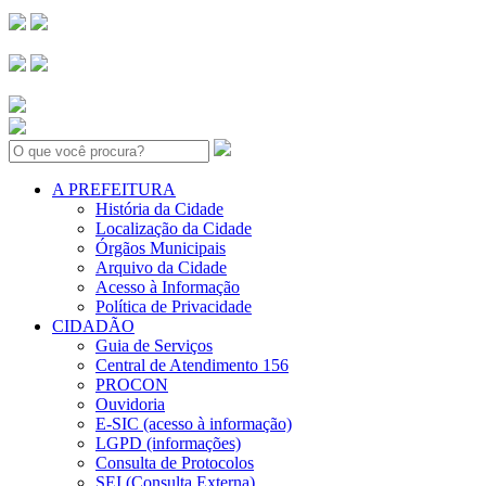
Search:
A PREFEITURA
História da Cidade
Localização da Cidade
Órgãos Municipais
Arquivo da Cidade
Acesso à Informação
Política de Privacidade
CIDADÃO
Guia de Serviços
Central de Atendimento 156
PROCON
Ouvidoria
E-SIC (acesso à informação)
LGPD (informações)
Consulta de Protocolos
SEI (Consulta Externa)