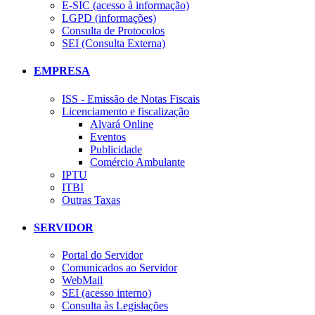
E-SIC (acesso à informação)
LGPD (informações)
Consulta de Protocolos
SEI (Consulta Externa)
EMPRESA
ISS - Emissão de Notas Fiscais
Licenciamento e fiscalização
Alvará Online
Eventos
Publicidade
Comércio Ambulante
IPTU
ITBI
Outras Taxas
SERVIDOR
Portal do Servidor
Comunicados ao Servidor
WebMail
SEI (acesso interno)
Consulta às Legislações