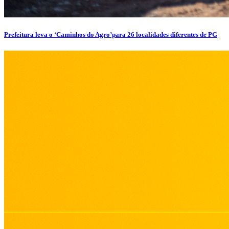
Prefeitura leva o ‘Caminhos do Agro’para 26 localidades diferentes de PG