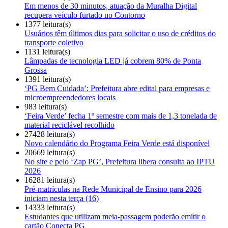
Em menos de 30 minutos, atuação da Muralha Digital
recupera veículo furtado no Contorno
1377 leitura(s)
Usuários têm últimos dias para solicitar o uso de créditos do
transporte coletivo
1131 leitura(s)
Lâmpadas de tecnologia LED já cobrem 80% de Ponta
Grossa
1391 leitura(s)
‘PG Bem Cuidada’: Prefeitura abre edital para empresas e
microempreendedores locais
983 leitura(s)
‘Feira Verde’ fecha 1º semestre com mais de 1,3 tonelada de
material reciclável recolhido
27428 leitura(s)
Novo calendário do Programa Feira Verde está disponível
20669 leitura(s)
No site e pelo ‘Zap PG’, Prefeitura libera consulta ao IPTU
2026
16281 leitura(s)
Pré-matrículas na Rede Municipal de Ensino para 2026
iniciam nesta terça (16)
14333 leitura(s)
Estudantes que utilizam meia-passagem poderão emitir o
cartão Conecta PG