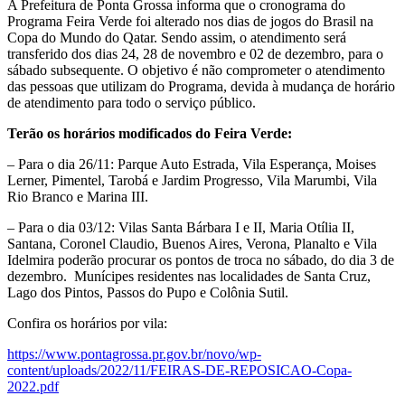
A Prefeitura de Ponta Grossa informa que o cronograma do
Programa Feira Verde foi alterado nos dias de jogos do Brasil na
Copa do Mundo do Qatar. Sendo assim, o atendimento será
transferido dos dias 24, 28 de novembro e 02 de dezembro, para o
sábado subsequente. O objetivo é não comprometer o atendimento
das pessoas que utilizam do Programa, devida à mudança de horário
de atendimento para todo o serviço público.
Terão os horários modificados do Feira Verde:
– Para o dia 26/11: Parque Auto Estrada, Vila Esperança, Moises
Lerner, Pimentel, Tarobá e Jardim Progresso, Vila Marumbi, Vila
Rio Branco e Marina III.
– Para o dia 03/12: Vilas Santa Bárbara I e II, Maria Otília II,
Santana, Coronel Claudio, Buenos Aires, Verona, Planalto e Vila
Idelmira poderão procurar os pontos de troca no sábado, do dia 3 de
dezembro. Munícipes residentes nas localidades de Santa Cruz,
Lago dos Pintos, Passos do Pupo e Colônia Sutil.
Confira os horários por vila:
https://www.pontagrossa.pr.gov.br/novo/wp-
content/uploads/2022/11/FEIRAS-DE-REPOSICAO-Copa-
2022.pdf