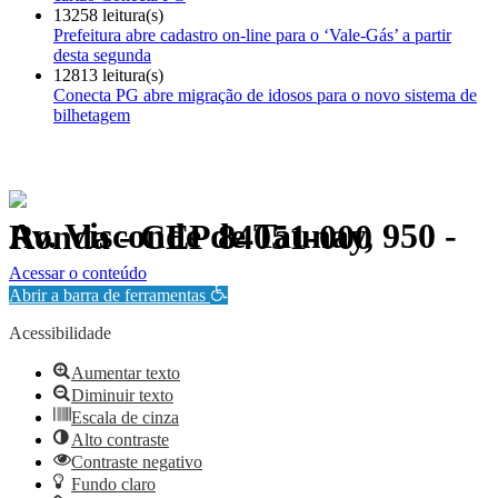
13258 leitura(s)
Prefeitura abre cadastro on-line para o ‘Vale-Gás’ a partir
desta segunda
12813 leitura(s)
Conecta PG abre migração de idosos para o novo sistema de
bilhetagem
Av. Visconde de Taunay, 950 - Ronda - CEP 84051-000
Política de Privacidade.
Acessar o conteúdo
Abrir a barra de ferramentas
Acessibilidade
Aumentar texto
Diminuir texto
Escala de cinza
Alto contraste
Contraste negativo
Fundo claro