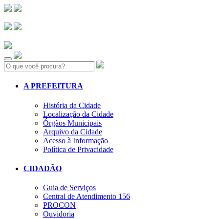
Search:
A PREFEITURA
História da Cidade
Localização da Cidade
Órgãos Municipais
Arquivo da Cidade
Acesso à Informação
Política de Privacidade
CIDADÃO
Guia de Serviços
Central de Atendimento 156
PROCON
Ouvidoria