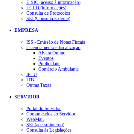
E-SIC (acesso à informação)
LGPD (informações)
Consulta de Protocolos
SEI (Consulta Externa)
EMPRESA
ISS - Emissão de Notas Fiscais
Licenciamento e fiscalização
Alvará Online
Eventos
Publicidade
Comércio Ambulante
IPTU
ITBI
Outras Taxas
SERVIDOR
Portal do Servidor
Comunicados ao Servidor
WebMail
SEI (acesso interno)
Consulta às Legislações