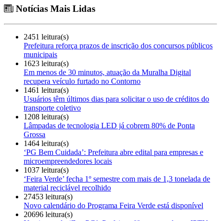
Notícias Mais Lidas
2451 leitura(s)
Prefeitura reforça prazos de inscrição dos concursos públicos
municipais
1623 leitura(s)
Em menos de 30 minutos, atuação da Muralha Digital
recupera veículo furtado no Contorno
1461 leitura(s)
Usuários têm últimos dias para solicitar o uso de créditos do
transporte coletivo
1208 leitura(s)
Lâmpadas de tecnologia LED já cobrem 80% de Ponta
Grossa
1464 leitura(s)
‘PG Bem Cuidada’: Prefeitura abre edital para empresas e
microempreendedores locais
1037 leitura(s)
‘Feira Verde’ fecha 1º semestre com mais de 1,3 tonelada de
material reciclável recolhido
27453 leitura(s)
Novo calendário do Programa Feira Verde está disponível
20696 leitura(s)