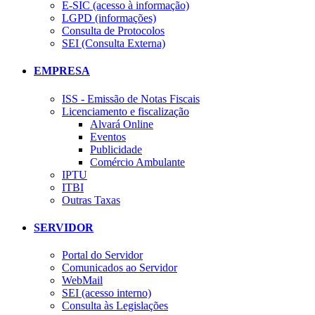
E-SIC (acesso à informação)
LGPD (informações)
Consulta de Protocolos
SEI (Consulta Externa)
EMPRESA
ISS - Emissão de Notas Fiscais
Licenciamento e fiscalização
Alvará Online
Eventos
Publicidade
Comércio Ambulante
IPTU
ITBI
Outras Taxas
SERVIDOR
Portal do Servidor
Comunicados ao Servidor
WebMail
SEI (acesso interno)
Consulta às Legislações