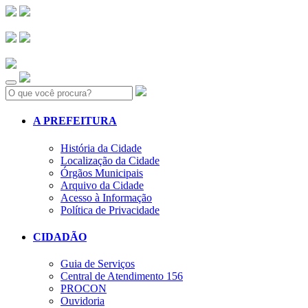
Search:
A PREFEITURA
História da Cidade
Localização da Cidade
Órgãos Municipais
Arquivo da Cidade
Acesso à Informação
Política de Privacidade
CIDADÃO
Guia de Serviços
Central de Atendimento 156
PROCON
Ouvidoria