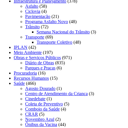
Infraestrutura e Planejamento
(378)
Asfalto
(58)
Ciclovia
(4)
Pavimentação
(21)
Programa Asfalto Novo
(48)
Trânsito
(72)
Semana Nacional do Trânsito
(3)
Transporte
(69)
Transporte Coletivo
(48)
IPLAN
(42)
Meio Ambiente
(197)
Obras e Serviços Públicos
(971)
Diário de Obras
(835)
Parques e Praças
(6)
Procuradoria
(16)
Recursos Humanos
(15)
Saúde
(466)
Agosto Dourado
(1)
Centro de Atendimento da Criança
(3)
Cinedebate
(1)
Coleta de Preventivo
(5)
Comboio da Saúde
(4)
CRAR
(5)
Novembro Azul
(2)
Ônibus da Vacina
(44)