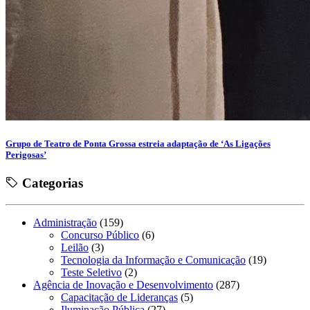
Grupo de Teatro de Ponta Grossa estreia adaptação de ‘As Ligações
Perigosas’
Categorias
Administração
(159)
Concurso Público
(6)
Leilão
(3)
Tecnologia da Informação e Comunicação
(19)
Teste Seletivo
(2)
Agência de Inovação e Desenvolvimento
(287)
Capacitação de Lideranças
(5)
Iluminação Pública
(27)