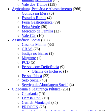
Vale dos Trilhos
(139)
Agricultura, Pecuária e Abastecimento
(266)
Comida na Mesa
(5)
Estradas Rurais
(4)
Feira Gastronômica
(79)
Feira Verde
(30)
Mercado da Família
(13)
Vale-Gás
(10)
Assistência Social
(562)
Casa da Mulher
(33)
CRAS
(76)
Justiça no Bairro
(1)
Migrante
(1)
PCD
(5)
Pessoa com Deficiência
(9)
Oficina da Inclusão
(1)
Pessoa Idosa
(22)
Selo Social
(48)
Serviço de Abordagem Social
(4)
Cidadania e Segurança Pública
(251)
Cidadania
(15)
Defesa Civil
(19)
Guarda Municipal
(35)
PROCON
(25)