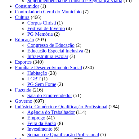
Superintendência de Trânsito e Segurança Viária
(15)
Consumidor
(1)
Controladoria Geral do Município
(7)
Cultura
(466)
Corpus Christi
(1)
Festival de Inverno
(4)
PG Memória
(2)
Educação
(203)
Congresso de Educação
(2)
Educação Especial Inclusiva
(2)
Infraestrutura escolar
(3)
Esportes
(340)
Família e Desenvolvimento Social
(230)
Habitação
(28)
LGBT
(1)
PG Sem Fome
(2)
Fazenda
(216)
Sala do Empreendedor
(51)
Governo
(697)
Indústria, Comércio e Qualificação Profissional
(284)
Agência do Trabalhador
(114)
Emprego
(41)
Feira da Barão
(8)
Investimento
(6)
Semana de Qualificação Profissional
(5)