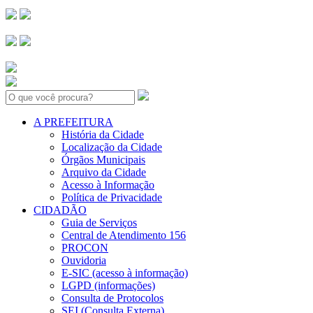
Search:
A PREFEITURA
História da Cidade
Localização da Cidade
Órgãos Municipais
Arquivo da Cidade
Acesso à Informação
Política de Privacidade
CIDADÃO
Guia de Serviços
Central de Atendimento 156
PROCON
Ouvidoria
E-SIC (acesso à informação)
LGPD (informações)
Consulta de Protocolos
SEI (Consulta Externa)