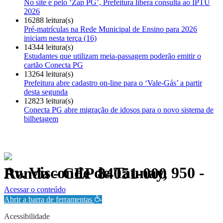
No site e pelo ‘Zap PG’, Prefeitura libera consulta ao IPTU
2026
16288 leitura(s)
Pré-matrículas na Rede Municipal de Ensino para 2026
iniciam nesta terça (16)
14344 leitura(s)
Estudantes que utilizam meia-passagem poderão emitir o
cartão Conecta PG
13264 leitura(s)
Prefeitura abre cadastro on-line para o ‘Vale-Gás’ a partir
desta segunda
12823 leitura(s)
Conecta PG abre migração de idosos para o novo sistema de
bilhetagem
Av. Visconde de Taunay, 950 - Ronda - CEP 84051-000
Política de Privacidade.
Acessar o conteúdo
Abrir a barra de ferramentas
Acessibilidade