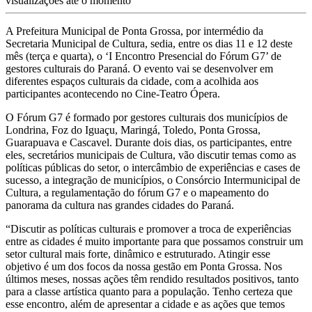
visualizações até o momento
A Prefeitura Municipal de Ponta Grossa, por intermédio da
Secretaria Municipal de Cultura, sedia, entre os dias 11 e 12 deste
mês (terça e quarta), o ‘I Encontro Presencial do Fórum G7’ de
gestores culturais do Paraná. O evento vai se desenvolver em
diferentes espaços culturais da cidade, com a acolhida aos
participantes acontecendo no Cine-Teatro Ópera.
O Fórum G7 é formado por gestores culturais dos municípios de
Londrina, Foz do Iguaçu, Maringá, Toledo, Ponta Grossa,
Guarapuava e Cascavel. Durante dois dias, os participantes, entre
eles, secretários municipais de Cultura, vão discutir temas como as
políticas públicas do setor, o intercâmbio de experiências e cases de
sucesso, a integração de municípios, o Consórcio Intermunicipal de
Cultura, a regulamentação do fórum G7 e o mapeamento do
panorama da cultura nas grandes cidades do Paraná.
“Discutir as políticas culturais e promover a troca de experiências
entre as cidades é muito importante para que possamos construir um
setor cultural mais forte, dinâmico e estruturado. Atingir esse
objetivo é um dos focos da nossa gestão em Ponta Grossa. Nos
últimos meses, nossas ações têm rendido resultados positivos, tanto
para a classe artística quanto para a população. Tenho certeza que
esse encontro, além de apresentar a cidade e as ações que temos