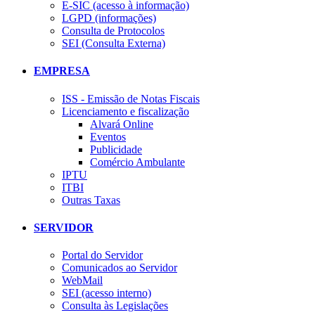
E-SIC (acesso à informação)
LGPD (informações)
Consulta de Protocolos
SEI (Consulta Externa)
EMPRESA
ISS - Emissão de Notas Fiscais
Licenciamento e fiscalização
Alvará Online
Eventos
Publicidade
Comércio Ambulante
IPTU
ITBI
Outras Taxas
SERVIDOR
Portal do Servidor
Comunicados ao Servidor
WebMail
SEI (acesso interno)
Consulta às Legislações