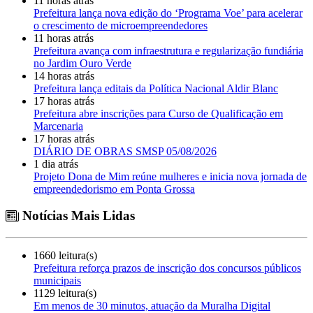
11 horas atrás
Prefeitura lança nova edição do ‘Programa Voe’ para acelerar
o crescimento de microempreendedores
11 horas atrás
Prefeitura avança com infraestrutura e regularização fundiária
no Jardim Ouro Verde
14 horas atrás
Prefeitura lança editais da Política Nacional Aldir Blanc
17 horas atrás
Prefeitura abre inscrições para Curso de Qualificação em
Marcenaria
17 horas atrás
DIÁRIO DE OBRAS SMSP 05/08/2026
1 dia atrás
Projeto Dona de Mim reúne mulheres e inicia nova jornada de
empreendedorismo em Ponta Grossa
Notícias Mais Lidas
1660 leitura(s)
Prefeitura reforça prazos de inscrição dos concursos públicos
municipais
1129 leitura(s)
Em menos de 30 minutos, atuação da Muralha Digital