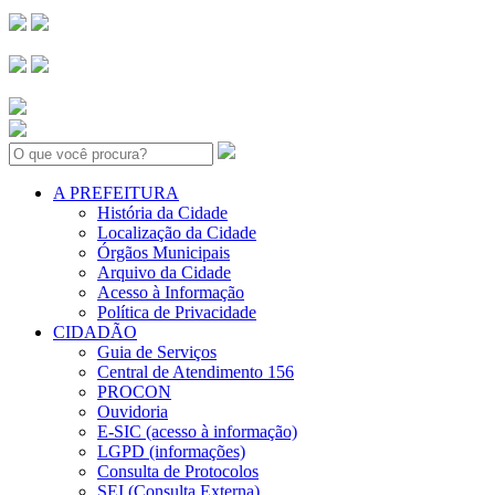
Search:
A PREFEITURA
História da Cidade
Localização da Cidade
Órgãos Municipais
Arquivo da Cidade
Acesso à Informação
Política de Privacidade
CIDADÃO
Guia de Serviços
Central de Atendimento 156
PROCON
Ouvidoria
E-SIC (acesso à informação)
LGPD (informações)
Consulta de Protocolos
SEI (Consulta Externa)