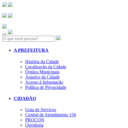
Search:
A PREFEITURA
História da Cidade
Localização da Cidade
Órgãos Municipais
Arquivo da Cidade
Acesso à Informação
Política de Privacidade
CIDADÃO
Guia de Serviços
Central de Atendimento 156
PROCON
Ouvidoria