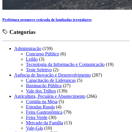
Prefeitura promove retirada de lombadas irregulares
Categorias
Administração
(159)
Concurso Público
(6)
Leilão
(3)
Tecnologia da Informação e Comunicação
(19)
Teste Seletivo
(2)
Agência de Inovação e Desenvolvimento
(287)
Capacitação de Lideranças
(5)
Iluminação Pública
(27)
Vale dos Trilhos
(139)
Agricultura, Pecuária e Abastecimento
(266)
Comida na Mesa
(5)
Estradas Rurais
(4)
Feira Gastronômica
(79)
Feira Verde
(30)
Mercado da Família
(13)
Vale-Gás
(10)