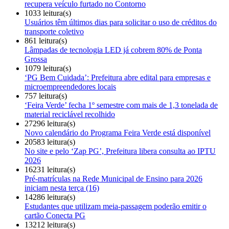
recupera veículo furtado no Contorno
1033 leitura(s)
Usuários têm últimos dias para solicitar o uso de créditos do
transporte coletivo
861 leitura(s)
Lâmpadas de tecnologia LED já cobrem 80% de Ponta
Grossa
1079 leitura(s)
‘PG Bem Cuidada’: Prefeitura abre edital para empresas e
microempreendedores locais
757 leitura(s)
‘Feira Verde’ fecha 1º semestre com mais de 1,3 tonelada de
material reciclável recolhido
27296 leitura(s)
Novo calendário do Programa Feira Verde está disponível
20583 leitura(s)
No site e pelo ‘Zap PG’, Prefeitura libera consulta ao IPTU
2026
16231 leitura(s)
Pré-matrículas na Rede Municipal de Ensino para 2026
iniciam nesta terça (16)
14286 leitura(s)
Estudantes que utilizam meia-passagem poderão emitir o
cartão Conecta PG
13212 leitura(s)