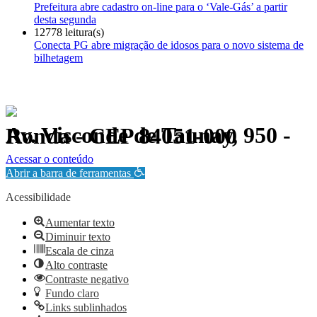
Prefeitura abre cadastro on-line para o ‘Vale-Gás’ a partir
desta segunda
12778 leitura(s)
Conecta PG abre migração de idosos para o novo sistema de
bilhetagem
Av. Visconde de Taunay, 950 - Ronda - CEP 84051-000
Política de Privacidade.
Acessar o conteúdo
Abrir a barra de ferramentas
Acessibilidade
Aumentar texto
Diminuir texto
Escala de cinza
Alto contraste
Contraste negativo
Fundo claro
Links sublinhados