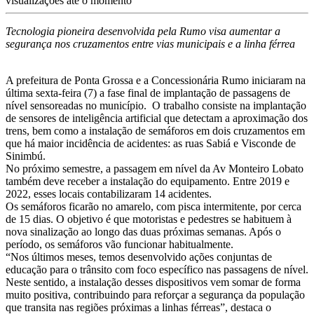
visualizações até o momento
Tecnologia pioneira desenvolvida pela Rumo visa aumentar a
segurança nos cruzamentos entre vias municipais e a linha férrea
A prefeitura de Ponta Grossa e a Concessionária Rumo iniciaram na
última sexta-feira (7) a fase final de implantação de passagens de
nível sensoreadas no município. O trabalho consiste na implantação
de sensores de inteligência artificial que detectam a aproximação dos
trens, bem como a instalação de semáforos em dois cruzamentos em
que há maior incidência de acidentes: as ruas Sabiá e Visconde de
Sinimbú.
No próximo semestre, a passagem em nível da Av Monteiro Lobato
também deve receber a instalação do equipamento. Entre 2019 e
2022, esses locais contabilizaram 14 acidentes.
Os semáforos ficarão no amarelo, com pisca intermitente, por cerca
de 15 dias. O objetivo é que motoristas e pedestres se habituem à
nova sinalização ao longo das duas próximas semanas. Após o
período, os semáforos vão funcionar habitualmente.
“Nos últimos meses, temos desenvolvido ações conjuntas de
educação para o trânsito com foco específico nas passagens de nível.
Neste sentido, a instalação desses dispositivos vem somar de forma
muito positiva, contribuindo para reforçar a segurança da população
que transita nas regiões próximas a linhas férreas”, destaca o