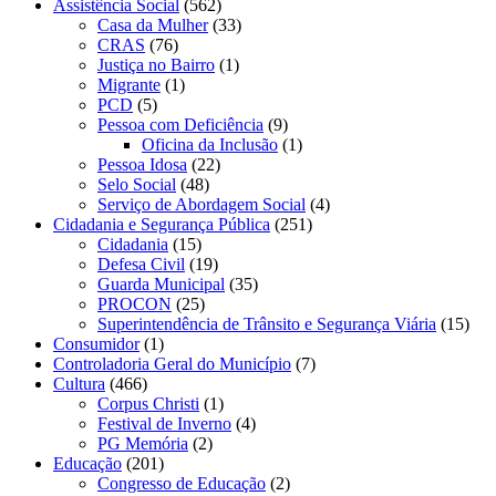
Assistência Social
(562)
Casa da Mulher
(33)
CRAS
(76)
Justiça no Bairro
(1)
Migrante
(1)
PCD
(5)
Pessoa com Deficiência
(9)
Oficina da Inclusão
(1)
Pessoa Idosa
(22)
Selo Social
(48)
Serviço de Abordagem Social
(4)
Cidadania e Segurança Pública
(251)
Cidadania
(15)
Defesa Civil
(19)
Guarda Municipal
(35)
PROCON
(25)
Superintendência de Trânsito e Segurança Viária
(15)
Consumidor
(1)
Controladoria Geral do Município
(7)
Cultura
(466)
Corpus Christi
(1)
Festival de Inverno
(4)
PG Memória
(2)
Educação
(201)
Congresso de Educação
(2)