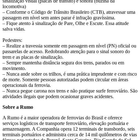
sinalização visual (placas de trânsito) e sonora (buzina da
locomotiva)
– Conforme o Código de Trânsito Brasileiro (CTB), atravessar uma
passagem em nível sem antes parar é infração gravíssima.
– Fique atento à sinalização de Pare, Olhe e Escute. Essa atitude
salva vidas.
Pedestres:
– Realize a travessia somente em passagem em nível (PN) oficial ou
passarelas de acesso. Redobrando atenção para o sinal sonoro do
trem e as placas de sinalização.
– Sempre mantenha distância segura dos trens, parados ou em
movimento.
– Nunca ande sobre os trilhos, é uma prática imprudente e com risco
de morte. Somente pessoas autorizadas podem circular em áreas
operacionais da ferrovia.
– Nunca pegue carona nos trens e não pratique surfe ferroviário. São
atividades ilegais que podem ocasionar graves acidentes.
Sobre a Rumo
A Rumo é a maior operadora de ferrovias do Brasil e oferece
serviços logísticos de transporte ferroviário, elevação portuária e
armazenagem. A Companhia opera 12 terminais de transbordo, seis
terminais portuários e administra cerca de 14 mil quilômetros de vias