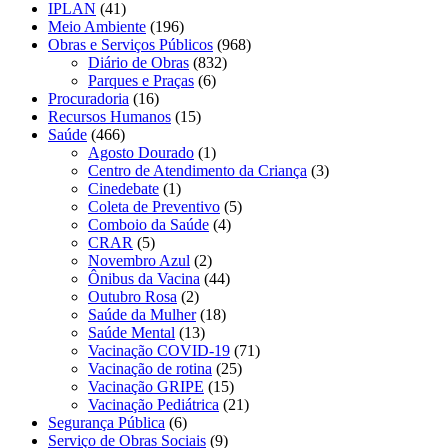
IPLAN
(41)
Meio Ambiente
(196)
Obras e Serviços Públicos
(968)
Diário de Obras
(832)
Parques e Praças
(6)
Procuradoria
(16)
Recursos Humanos
(15)
Saúde
(466)
Agosto Dourado
(1)
Centro de Atendimento da Criança
(3)
Cinedebate
(1)
Coleta de Preventivo
(5)
Comboio da Saúde
(4)
CRAR
(5)
Novembro Azul
(2)
Ônibus da Vacina
(44)
Outubro Rosa
(2)
Saúde da Mulher
(18)
Saúde Mental
(13)
Vacinação COVID-19
(71)
Vacinação de rotina
(25)
Vacinação GRIPE
(15)
Vacinação Pediátrica
(21)
Segurança Pública
(6)
Serviço de Obras Sociais
(9)