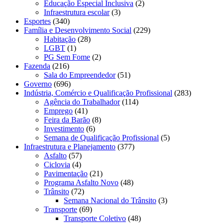
Educação Especial Inclusiva
(2)
Infraestrutura escolar
(3)
Esportes
(340)
Família e Desenvolvimento Social
(229)
Habitação
(28)
LGBT
(1)
PG Sem Fome
(2)
Fazenda
(216)
Sala do Empreendedor
(51)
Governo
(696)
Indústria, Comércio e Qualificação Profissional
(283)
Agência do Trabalhador
(114)
Emprego
(41)
Feira da Barão
(8)
Investimento
(6)
Semana de Qualificação Profissional
(5)
Infraestrutura e Planejamento
(377)
Asfalto
(57)
Ciclovia
(4)
Pavimentação
(21)
Programa Asfalto Novo
(48)
Trânsito
(72)
Semana Nacional do Trânsito
(3)
Transporte
(69)
Transporte Coletivo
(48)