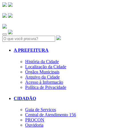
Search:
A PREFEITURA
História da Cidade
Localização da Cidade
Órgãos Municipais
Arquivo da Cidade
Acesso à Informação
Política de Privacidade
CIDADÃO
Guia de Serviços
Central de Atendimento 156
PROCON
Ouvidoria