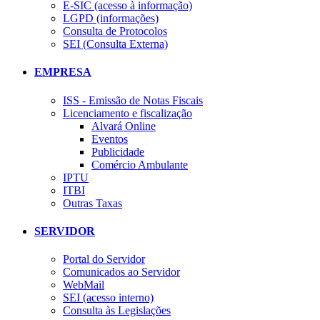
E-SIC (acesso à informação)
LGPD (informações)
Consulta de Protocolos
SEI (Consulta Externa)
EMPRESA
ISS - Emissão de Notas Fiscais
Licenciamento e fiscalização
Alvará Online
Eventos
Publicidade
Comércio Ambulante
IPTU
ITBI
Outras Taxas
SERVIDOR
Portal do Servidor
Comunicados ao Servidor
WebMail
SEI (acesso interno)
Consulta às Legislações