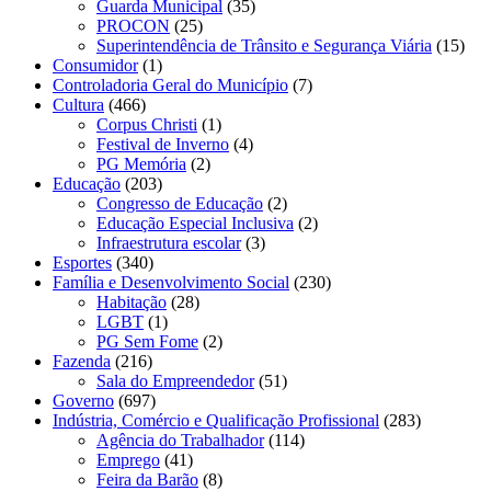
Guarda Municipal
(35)
PROCON
(25)
Superintendência de Trânsito e Segurança Viária
(15)
Consumidor
(1)
Controladoria Geral do Município
(7)
Cultura
(466)
Corpus Christi
(1)
Festival de Inverno
(4)
PG Memória
(2)
Educação
(203)
Congresso de Educação
(2)
Educação Especial Inclusiva
(2)
Infraestrutura escolar
(3)
Esportes
(340)
Família e Desenvolvimento Social
(230)
Habitação
(28)
LGBT
(1)
PG Sem Fome
(2)
Fazenda
(216)
Sala do Empreendedor
(51)
Governo
(697)
Indústria, Comércio e Qualificação Profissional
(283)
Agência do Trabalhador
(114)
Emprego
(41)
Feira da Barão
(8)