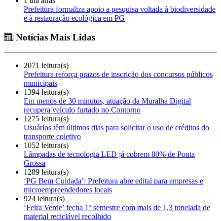
1 dia atrás
Prefeitura formaliza apoio a pesquisa voltada à biodiversidade
e à restauração ecológica em PG
Notícias Mais Lidas
2071 leitura(s)
Prefeitura reforça prazos de inscrição dos concursos públicos
municipais
1394 leitura(s)
Em menos de 30 minutos, atuação da Muralha Digital
recupera veículo furtado no Contorno
1275 leitura(s)
Usuários têm últimos dias para solicitar o uso de créditos do
transporte coletivo
1052 leitura(s)
Lâmpadas de tecnologia LED já cobrem 80% de Ponta
Grossa
1289 leitura(s)
‘PG Bem Cuidada’: Prefeitura abre edital para empresas e
microempreendedores locais
924 leitura(s)
‘Feira Verde’ fecha 1º semestre com mais de 1,3 tonelada de
material reciclável recolhido