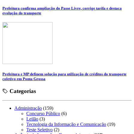
Prefeitura confirma ampliação do Passe Livre, corrige tarifa e destaca
evolução do transporte
Prefeitura e MP definem solução para utilização de créditos do transporte
coletivo em Ponta Grossa
Categorias
Administração
(159)
Concurso Público
(6)
Leilão
(3)
Tecnologia da Informação e Comunicação
(19)
Teste Seletivo
(2)