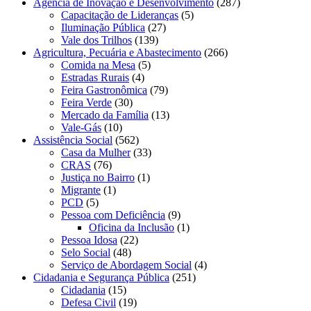
Agência de Inovação e Desenvolvimento
(287)
Capacitação de Lideranças
(5)
Iluminação Pública
(27)
Vale dos Trilhos
(139)
Agricultura, Pecuária e Abastecimento
(266)
Comida na Mesa
(5)
Estradas Rurais
(4)
Feira Gastronômica
(79)
Feira Verde
(30)
Mercado da Família
(13)
Vale-Gás
(10)
Assistência Social
(562)
Casa da Mulher
(33)
CRAS
(76)
Justiça no Bairro
(1)
Migrante
(1)
PCD
(5)
Pessoa com Deficiência
(9)
Oficina da Inclusão
(1)
Pessoa Idosa
(22)
Selo Social
(48)
Serviço de Abordagem Social
(4)
Cidadania e Segurança Pública
(251)
Cidadania
(15)
Defesa Civil
(19)