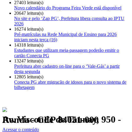
27403 leitura(s)
Novo calendário do Programa Feira Verde está disponível
20647 leitura(s)
No site e pelo ‘Zap PG’, Prefeitura libera consulta ao IPTU
2026
16274 leitura(s)
Pré-matrículas na Rede Municipal de Ensino para 2026
iniciam nesta terça (16)
14318 leitura(s)
Estudantes que utilizam meia-passagem poderão emitir o
cartão Conecta PG
13247 leitura(s)
Prefeitura abre cadastro on-line para o ‘Vale-Gás’ a partir
desta segunda
12805 leitura(s)
Conecta PG abre migração de idosos para o novo sistema de
bilhetagem
Av. Visconde de Taunay, 950 - Ronda - CEP 84051-000
Política de Privacidade.
Acessar o conteúdo