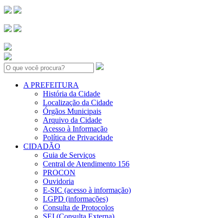
Search:
A PREFEITURA
História da Cidade
Localização da Cidade
Órgãos Municipais
Arquivo da Cidade
Acesso à Informação
Política de Privacidade
CIDADÃO
Guia de Serviços
Central de Atendimento 156
PROCON
Ouvidoria
E-SIC (acesso à informação)
LGPD (informações)
Consulta de Protocolos
SEI (Consulta Externa)