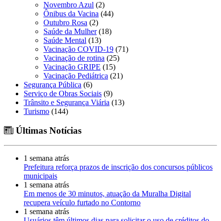
Novembro Azul
(2)
Ônibus da Vacina
(44)
Outubro Rosa
(2)
Saúde da Mulher
(18)
Saúde Mental
(13)
Vacinação COVID-19
(71)
Vacinação de rotina
(25)
Vacinação GRIPE
(15)
Vacinação Pediátrica
(21)
Segurança Pública
(6)
Serviço de Obras Sociais
(9)
Trânsito e Segurança Viária
(13)
Turismo
(144)
Últimas Notícias
1 semana atrás
Prefeitura reforça prazos de inscrição dos concursos públicos
municipais
1 semana atrás
Em menos de 30 minutos, atuação da Muralha Digital
recupera veículo furtado no Contorno
1 semana atrás
Usuários têm últimos dias para solicitar o uso de créditos do