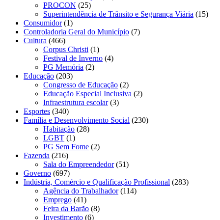
PROCON
(25)
Superintendência de Trânsito e Segurança Viária
(15)
Consumidor
(1)
Controladoria Geral do Município
(7)
Cultura
(466)
Corpus Christi
(1)
Festival de Inverno
(4)
PG Memória
(2)
Educação
(203)
Congresso de Educação
(2)
Educação Especial Inclusiva
(2)
Infraestrutura escolar
(3)
Esportes
(340)
Família e Desenvolvimento Social
(230)
Habitação
(28)
LGBT
(1)
PG Sem Fome
(2)
Fazenda
(216)
Sala do Empreendedor
(51)
Governo
(697)
Indústria, Comércio e Qualificação Profissional
(283)
Agência do Trabalhador
(114)
Emprego
(41)
Feira da Barão
(8)
Investimento
(6)