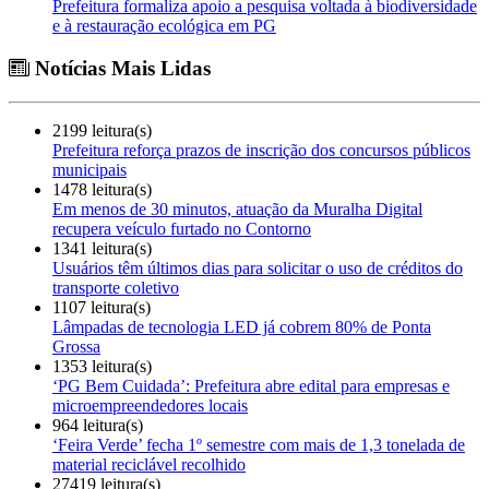
Prefeitura formaliza apoio a pesquisa voltada à biodiversidade
e à restauração ecológica em PG
Notícias Mais Lidas
2199 leitura(s)
Prefeitura reforça prazos de inscrição dos concursos públicos
municipais
1478 leitura(s)
Em menos de 30 minutos, atuação da Muralha Digital
recupera veículo furtado no Contorno
1341 leitura(s)
Usuários têm últimos dias para solicitar o uso de créditos do
transporte coletivo
1107 leitura(s)
Lâmpadas de tecnologia LED já cobrem 80% de Ponta
Grossa
1353 leitura(s)
‘PG Bem Cuidada’: Prefeitura abre edital para empresas e
microempreendedores locais
964 leitura(s)
‘Feira Verde’ fecha 1º semestre com mais de 1,3 tonelada de
material reciclável recolhido
27419 leitura(s)