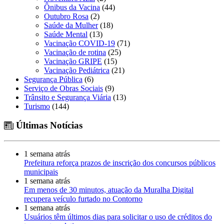
Ônibus da Vacina
(44)
Outubro Rosa
(2)
Saúde da Mulher
(18)
Saúde Mental
(13)
Vacinação COVID-19
(71)
Vacinação de rotina
(25)
Vacinação GRIPE
(15)
Vacinação Pediátrica
(21)
Segurança Pública
(6)
Serviço de Obras Sociais
(9)
Trânsito e Segurança Viária
(13)
Turismo
(144)
Últimas Notícias
1 semana atrás
Prefeitura reforça prazos de inscrição dos concursos públicos
municipais
1 semana atrás
Em menos de 30 minutos, atuação da Muralha Digital
recupera veículo furtado no Contorno
1 semana atrás
Usuários têm últimos dias para solicitar o uso de créditos do