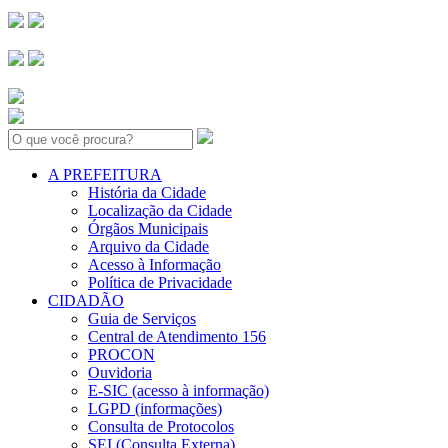
Search:
A PREFEITURA
História da Cidade
Localização da Cidade
Órgãos Municipais
Arquivo da Cidade
Acesso à Informação
Política de Privacidade
CIDADÃO
Guia de Serviços
Central de Atendimento 156
PROCON
Ouvidoria
E-SIC (acesso à informação)
LGPD (informações)
Consulta de Protocolos
SEI (Consulta Externa)