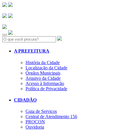
Search:
A PREFEITURA
História da Cidade
Localização da Cidade
Órgãos Municipais
Arquivo da Cidade
Acesso à Informação
Política de Privacidade
CIDADÃO
Guia de Serviços
Central de Atendimento 156
PROCON
Ouvidoria