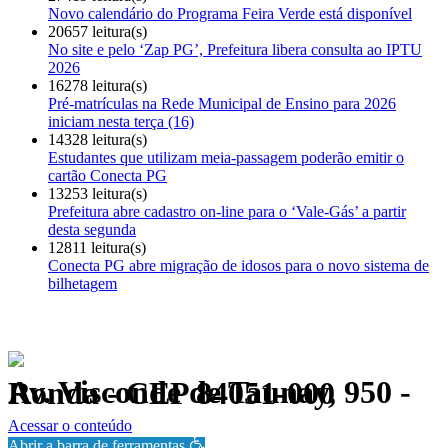
Novo calendário do Programa Feira Verde está disponível
20657 leitura(s)
No site e pelo ‘Zap PG’, Prefeitura libera consulta ao IPTU
2026
16278 leitura(s)
Pré-matrículas na Rede Municipal de Ensino para 2026
iniciam nesta terça (16)
14328 leitura(s)
Estudantes que utilizam meia-passagem poderão emitir o
cartão Conecta PG
13253 leitura(s)
Prefeitura abre cadastro on-line para o ‘Vale-Gás’ a partir
desta segunda
12811 leitura(s)
Conecta PG abre migração de idosos para o novo sistema de
bilhetagem
Av. Visconde de Taunay, 950 - Ronda - CEP 84051-000
Política de Privacidade.
Acessar o conteúdo
Abrir a barra de ferramentas