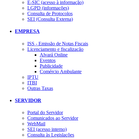
E-SIC (acesso à informação)
LGPD (informações)
Consulta de Protocolos
SEI (Consulta Externa)
EMPRESA
ISS - Emissão de Notas Fiscais
Licenciamento e fiscalização
Alvará Online
Eventos
Publicidade
Comércio Ambulante
IPTU
ITBI
Outras Taxas
SERVIDOR
Portal do Servidor
Comunicados ao Servidor
WebMail
SEI (acesso interno)
Consulta às Legislações