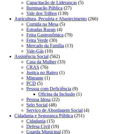
Capacitação de Lideranças
(5)
Iluminação Pública
(27)
Vale dos Trilhos
(139)
Agricultura, Pecuária e Abastecimento
(266)
Comida na Mesa
(5)
Estradas Rurais
(4)
Feira Gastronômica
(79)
Feira Verde
(30)
Mercado da Família
(13)
Vale-Gás
(10)
Assistência Social
(562)
Casa da Mulher
(33)
CRAS
(76)
Justiça no Bairro
(1)
Migrante
(1)
PCD
(5)
Pessoa com Deficiência
(9)
Oficina da Inclusão
(1)
Pessoa Idosa
(22)
Selo Social
(48)
Serviço de Abordagem Social
(4)
Cidadania e Segurança Pública
(251)
Cidadania
(15)
Defesa Civil
(19)
Guarda Municipal
(35)