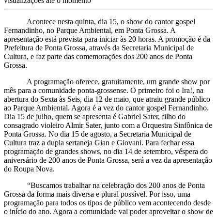
visualizações até o momento
Acontece nesta quinta, dia 15, o show do cantor gospel
Fernandinho, no Parque Ambiental, em Ponta Grossa. A
apresentação está prevista para iniciar às 20 horas. A promoção é da
Prefeitura de Ponta Grossa, através da Secretaria Municipal de
Cultura, e faz parte das comemorações dos 200 anos de Ponta
Grossa.
A programação oferece, gratuitamente, um grande show por
mês para a comunidade ponta-grossense. O primeiro foi o Ira!, na
abertura do Sexta às Seis, dia 12 de maio, que atraiu grande público
ao Parque Ambiental. Agora é a vez do cantor gospel Fernandinho.
Dia 15 de julho, quem se apresenta é Gabriel Sater, filho do
consagrado violeiro Almir Sater, junto com a Orquestra Sinfônica de
Ponta Grossa. No dia 15 de agosto, a Secretaria Municipal de
Cultura traz a dupla sertaneja Gian e Giovani. Para fechar essa
programação de grandes shows, no dia 14 de setembro, véspera do
aniversário de 200 anos de Ponta Grossa, será a vez da apresentação
do Roupa Nova.
“Buscamos trabalhar na celebração dos 200 anos de Ponta
Grossa da forma mais diversa e plural possível. Por isso, uma
programação para todos os tipos de público vem acontecendo desde
o início do ano. Agora a comunidade vai poder aproveitar o show de