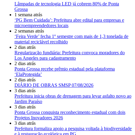
Lâmpadas de tecnologia LED já cobrem 80% de Ponta
Grossa
1 semana atrás
‘PG Bem Cuidada’: Prefeitura abre edital para empresas e
microempreendedores locais
2 semanas atrás
‘Feira Verde’ fecha 1º semestre com mais de 1,3 tonelada de
material reciclável recolhido
2 dias atrás
Regularização fundiária: Prefeitura convoca moradores do
Los Angeles para cadastramento
2 dias atrás
Ponta Grossa recebe prêmio estadual pela plataforma
‘ElaProtegida’
2 dias atrás
DIÁRIO DE OBRAS SMSP 07/08/2026
3 dias atrás
Prefeitura inicia obras de drenagem para levar asfalto novo ao
Jardim Paraíso
3 dias atrás
Ponta Grossa conquista reconhecimento estadual com dois
Projetos Inovadores 2026
3 dias atrás
Prefeitura formaliza apoio a pesquisa voltada à biodiversidade
e à restauração ecológica em PG