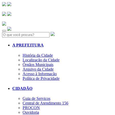
Search:
A PREFEITURA
História da Cidade
Localização da Cidade
Órgãos Municipais
Arquivo da Cidade
Acesso à Informação
Política de Privacidade
CIDADÃO
Guia de Serviços
Central de Atendimento 156
PROCON
Ouvidoria