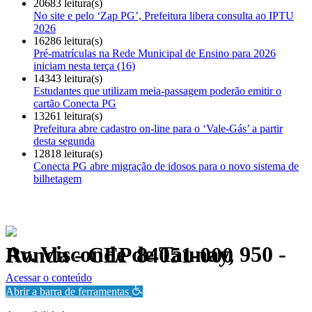
20683 leitura(s)
No site e pelo ‘Zap PG’, Prefeitura libera consulta ao IPTU
2026
16286 leitura(s)
Pré-matrículas na Rede Municipal de Ensino para 2026
iniciam nesta terça (16)
14343 leitura(s)
Estudantes que utilizam meia-passagem poderão emitir o
cartão Conecta PG
13261 leitura(s)
Prefeitura abre cadastro on-line para o ‘Vale-Gás’ a partir
desta segunda
12818 leitura(s)
Conecta PG abre migração de idosos para o novo sistema de
bilhetagem
Av. Visconde de Taunay, 950 - Ronda - CEP 84051-000
Política de Privacidade.
Acessar o conteúdo
Abrir a barra de ferramentas