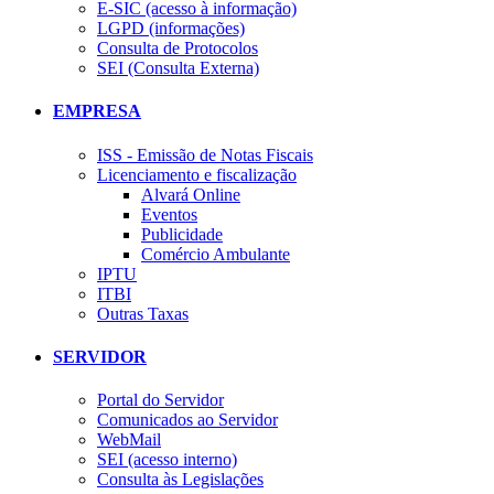
E-SIC (acesso à informação)
LGPD (informações)
Consulta de Protocolos
SEI (Consulta Externa)
EMPRESA
ISS - Emissão de Notas Fiscais
Licenciamento e fiscalização
Alvará Online
Eventos
Publicidade
Comércio Ambulante
IPTU
ITBI
Outras Taxas
SERVIDOR
Portal do Servidor
Comunicados ao Servidor
WebMail
SEI (acesso interno)
Consulta às Legislações