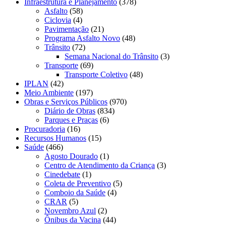
Infraestrutura e Planejamento
(378)
Asfalto
(58)
Ciclovia
(4)
Pavimentação
(21)
Programa Asfalto Novo
(48)
Trânsito
(72)
Semana Nacional do Trânsito
(3)
Transporte
(69)
Transporte Coletivo
(48)
IPLAN
(42)
Meio Ambiente
(197)
Obras e Serviços Públicos
(970)
Diário de Obras
(834)
Parques e Praças
(6)
Procuradoria
(16)
Recursos Humanos
(15)
Saúde
(466)
Agosto Dourado
(1)
Centro de Atendimento da Criança
(3)
Cinedebate
(1)
Coleta de Preventivo
(5)
Comboio da Saúde
(4)
CRAR
(5)
Novembro Azul
(2)
Ônibus da Vacina
(44)