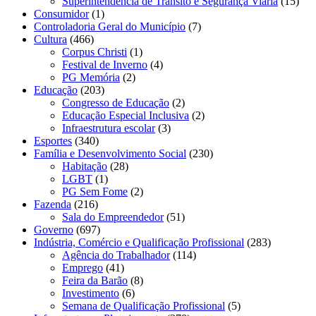
Superintendência de Trânsito e Segurança Viária
(15)
Consumidor
(1)
Controladoria Geral do Município
(7)
Cultura
(466)
Corpus Christi
(1)
Festival de Inverno
(4)
PG Memória
(2)
Educação
(203)
Congresso de Educação
(2)
Educação Especial Inclusiva
(2)
Infraestrutura escolar
(3)
Esportes
(340)
Família e Desenvolvimento Social
(230)
Habitação
(28)
LGBT
(1)
PG Sem Fome
(2)
Fazenda
(216)
Sala do Empreendedor
(51)
Governo
(697)
Indústria, Comércio e Qualificação Profissional
(283)
Agência do Trabalhador
(114)
Emprego
(41)
Feira da Barão
(8)
Investimento
(6)
Semana de Qualificação Profissional
(5)