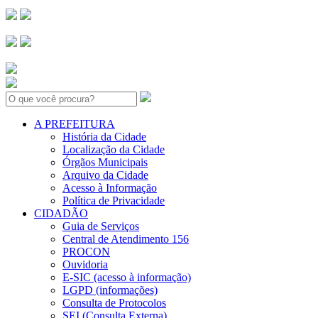
Search:
A PREFEITURA
História da Cidade
Localização da Cidade
Órgãos Municipais
Arquivo da Cidade
Acesso à Informação
Política de Privacidade
CIDADÃO
Guia de Serviços
Central de Atendimento 156
PROCON
Ouvidoria
E-SIC (acesso à informação)
LGPD (informações)
Consulta de Protocolos
SEI (Consulta Externa)