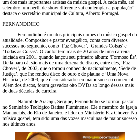
um dos mais importantes artistas da música gospel. A cada mês, até
setembro, um perfil de show diferente vai contemplar a população”,
destaca o secretário municipal de Cultura, Alberto Portugal.
FERNANDINHO
Fernandinho é um dos principais nomes da música gospel da
atualidade. Compositor e pastor evangélico, conta com diversos
sucessos no segmento, como ‘Faz Chover’, ‘Grandes Coisas’ e
‘Todas as Coisas’. O cantor tem mais de 20 anos de uma carreira
iniciada em 2001, quando lançou seu primeiro álbum: ‘Formoso És’.
De lá para cá, são mais de uma dezena de discos, entre eles, ‘Faz
Chover’, de 2003, que o tornou conhecido nacionalmente, ‘Sede de
Justiça’, que lhe rendeu disco de ouro e de platina e ‘Uma Nova
História’, de 2009, que é considerado seu maior sucesso comercial.
Além dos discos, foram gravados oito DVDs ao longo dessas mais
de duas décadas de carreira.
Natural de Aracaju, Sergipe, Fernandinho se formou pastor
no Seminário Teológico Batista Fluminense. Ele é membro da Igreja
Mananciais, do Rio de Janeiro, e líder do Ministério Faz Chover. Na
música gospel, tem sido uma das vozes masculinas de maior sucesso
nos últimos anos.