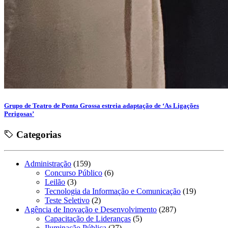
Grupo de Teatro de Ponta Grossa estreia adaptação de ‘As Ligações
Perigosas’
Categorias
Administração
(159)
Concurso Público
(6)
Leilão
(3)
Tecnologia da Informação e Comunicação
(19)
Teste Seletivo
(2)
Agência de Inovação e Desenvolvimento
(287)
Capacitação de Lideranças
(5)
Iluminação Pública
(27)