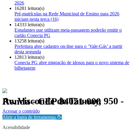
2026
16281 leitura(s)
Pré-matrículas na Rede Municipal de Ensino para 2026
iniciam nesta terça (16)
14333 leitura(s)
Estudantes que utilizam meia-passagem poderão emitir o
cartão Conecta PG
13258 leitura(s)
Prefeitura abre cadastro on-line para o ‘Vale-Gás’ a partir
desta segunda
12813 leitura(s)
Conecta PG abre migração de idosos para o novo sistema de
bilhetagem
Av. Visconde de Taunay, 950 - Ronda - CEP 84051-000
Política de Privacidade.
Acessar o conteúdo
Abrir a barra de ferramentas
Acessibilidade