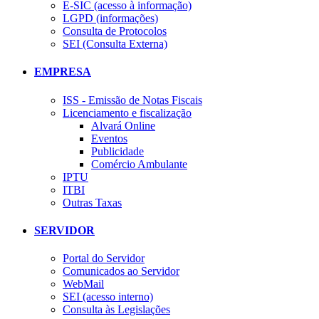
E-SIC (acesso à informação)
LGPD (informações)
Consulta de Protocolos
SEI (Consulta Externa)
EMPRESA
ISS - Emissão de Notas Fiscais
Licenciamento e fiscalização
Alvará Online
Eventos
Publicidade
Comércio Ambulante
IPTU
ITBI
Outras Taxas
SERVIDOR
Portal do Servidor
Comunicados ao Servidor
WebMail
SEI (acesso interno)
Consulta às Legislações