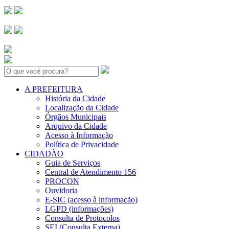
Search:
A PREFEITURA
História da Cidade
Localização da Cidade
Órgãos Municipais
Arquivo da Cidade
Acesso à Informação
Política de Privacidade
CIDADÃO
Guia de Serviços
Central de Atendimento 156
PROCON
Ouvidoria
E-SIC (acesso à informação)
LGPD (informações)
Consulta de Protocolos
SEI (Consulta Externa)