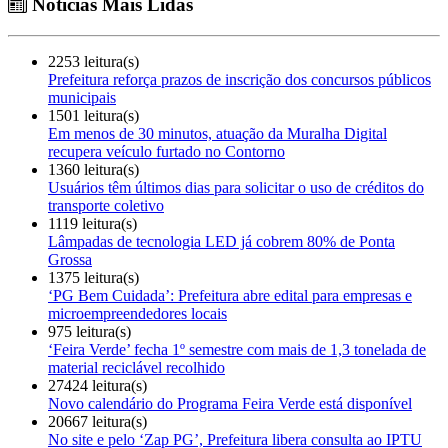
Notícias Mais Lidas
2253 leitura(s)
Prefeitura reforça prazos de inscrição dos concursos públicos
municipais
1501 leitura(s)
Em menos de 30 minutos, atuação da Muralha Digital
recupera veículo furtado no Contorno
1360 leitura(s)
Usuários têm últimos dias para solicitar o uso de créditos do
transporte coletivo
1119 leitura(s)
Lâmpadas de tecnologia LED já cobrem 80% de Ponta
Grossa
1375 leitura(s)
‘PG Bem Cuidada’: Prefeitura abre edital para empresas e
microempreendedores locais
975 leitura(s)
‘Feira Verde’ fecha 1º semestre com mais de 1,3 tonelada de
material reciclável recolhido
27424 leitura(s)
Novo calendário do Programa Feira Verde está disponível
20667 leitura(s)
No site e pelo ‘Zap PG’, Prefeitura libera consulta ao IPTU