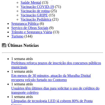
Saúde Mental
(13)
Vacinação COVID-19
(71)
Vacinação de rotina
(25)
Vacinação GRIPE
(15)
Vacinação Pediátrica
(21)
Segurança Pública
(6)
Serviço de Obras Sociais
(9)
Trânsito e Segurança Viária
(13)
Turismo
(144)
Últimas Notícias
1 semana atrás
Prefeitura reforça prazos de inscrição dos concursos públicos
municipais
1 semana atrás
Em menos de 30 minutos, atuação da Muralha Digital
recupera veículo furtado no Contorno
1 semana atrás
Usuários têm últimos dias para solicitar o uso de créditos do
transporte coletivo
1 semana atrás
Lâmpadas de tecnologia LED já cobrem 80% de Ponta