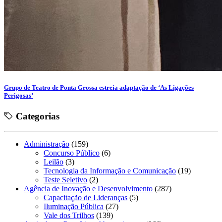
Grupo de Teatro de Ponta Grossa estreia adaptação de ‘As Ligações
Perigosas’
Categorias
Administração
(159)
Concurso Público
(6)
Leilão
(3)
Tecnologia da Informação e Comunicação
(19)
Teste Seletivo
(2)
Agência de Inovação e Desenvolvimento
(287)
Capacitação de Lideranças
(5)
Iluminação Pública
(27)
Vale dos Trilhos
(139)