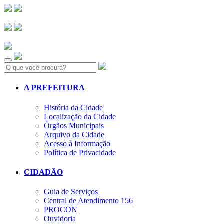
Search:
A PREFEITURA
História da Cidade
Localização da Cidade
Órgãos Municipais
Arquivo da Cidade
Acesso à Informação
Política de Privacidade
CIDADÃO
Guia de Serviços
Central de Atendimento 156
PROCON
Ouvidoria