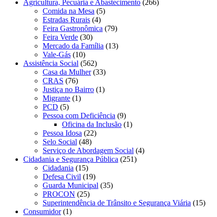
Agricultura, Pecuária e Abastecimento
(266)
Comida na Mesa
(5)
Estradas Rurais
(4)
Feira Gastronômica
(79)
Feira Verde
(30)
Mercado da Família
(13)
Vale-Gás
(10)
Assistência Social
(562)
Casa da Mulher
(33)
CRAS
(76)
Justiça no Bairro
(1)
Migrante
(1)
PCD
(5)
Pessoa com Deficiência
(9)
Oficina da Inclusão
(1)
Pessoa Idosa
(22)
Selo Social
(48)
Serviço de Abordagem Social
(4)
Cidadania e Segurança Pública
(251)
Cidadania
(15)
Defesa Civil
(19)
Guarda Municipal
(35)
PROCON
(25)
Superintendência de Trânsito e Segurança Viária
(15)
Consumidor
(1)