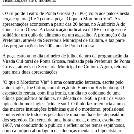
visualizações até o momento
O Grupo de Teatro de Ponta Grossa (GTPG) volta aos palcos nesta
terça e quarta (1 e 2) com a peça “O que o Mordomo Viu”. As
apresentações acontecem a partir das 20 horas, no Auditório A do
Cine Teatro Ópera. A classificação indicativa é 18+ e o ingresso é
solidário: um quilo de alimento ou um agasalho. A promoção é da
Prefeitura, através da Secretaria Municipal de Cultura, e faz parte
das programações dos 200 anos de Ponta Grossa.
A peça estreou no dia primeiro de julho, dentro da programação da
Virada Cul-tural de Ponta Grossa, realizada pela Prefeitura de Ponta
Grossa, através da Secretaria Municipal de Cultura. Agora, retorna
para mais duas apresentações.
‘O que o Mordomo Viu” é uma construção farcesca, escrita pelo
autor inglês, Joe Orton, com direção de Emerson Rechenberg. O
espetáculo retrata, com fina ironia, um dia no cotidiano de uma
clínica psiquiátrica britânica, na década de 1960, a partir da visão
típica do humor inglês: ácida e sutil. O título faz referência a uma
das maiores instituições britânicas que é o mordomo, profissional
conhecedor de todos os pecados de uma família e fiel depositário
dos segredos. Em cerca de uma hora e meia, o texto, escrito em
1967, vai conduzindo o público a refletir sobre temas espinhosos,
como a própria abordagem das doenças mentais, a hipocrisia, o