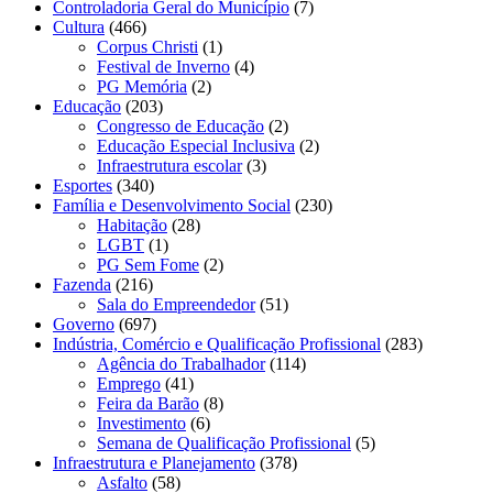
Controladoria Geral do Município
(7)
Cultura
(466)
Corpus Christi
(1)
Festival de Inverno
(4)
PG Memória
(2)
Educação
(203)
Congresso de Educação
(2)
Educação Especial Inclusiva
(2)
Infraestrutura escolar
(3)
Esportes
(340)
Família e Desenvolvimento Social
(230)
Habitação
(28)
LGBT
(1)
PG Sem Fome
(2)
Fazenda
(216)
Sala do Empreendedor
(51)
Governo
(697)
Indústria, Comércio e Qualificação Profissional
(283)
Agência do Trabalhador
(114)
Emprego
(41)
Feira da Barão
(8)
Investimento
(6)
Semana de Qualificação Profissional
(5)
Infraestrutura e Planejamento
(378)
Asfalto
(58)